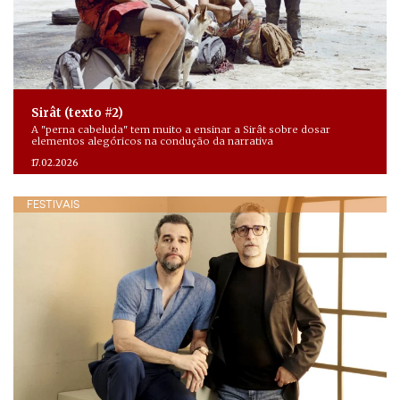
Sirât (texto #2)
A "perna cabeluda" tem muito a ensinar a Sirât sobre dosar
elementos alegóricos na condução da narrativa
17.02.2026
FESTIVAIS