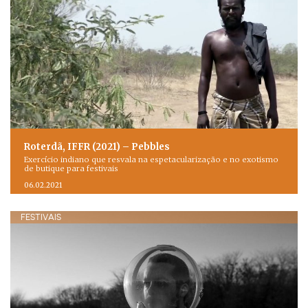
Roterdã, IFFR (2021) – Pebbles
Exercício indiano que resvala na espetacularização e no exotismo
de butique para festivais
06.02.2021
FESTIVAIS