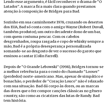
Lendo esse argumento, é fácil reconhecer o drama de “O
Lutador”. A marca fica mais clara quando prestamos
atenção à composição de Bridges para Bad.
Sozinho em sua caminhonete 1978, cruzando os desertos
dos EUA, Bad só conta com o amigo Wayne (Robert Duvall,
também produtor), um outro decadente dono de um bar,
com quem costuma pescar. Com os cabelos
desgrenhados, roupa rasgada e copo de whisky sempre a
mão, Bad é a própria desesperança personalizada
somando-se ao desgosto de ver o sucesso do garoto que
ensinou a cantar (Colin Farrell).
Depois de “O Grande Lebowski” (1998), Bridges tornou-se
a melhor referência para o rosto do chamado “Looser”
(perdedor) norte-americano. Mas, apesar de simpático e
bonachão, o perdedor de “Coração Louco” não é relaxado
com sua situação. Bad dá corpo às dores, ou as marcas
das dores que o fez compor canções clássicas no gênero
country, são como as cicatrizes das lutas de Randy. Bad
tem história.