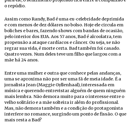
para ele, o sentimento projetado fica entre a compaixão e
o repúdio.
Assim como Randy, Bad é uma ex-celebridade deprimida
e com menos de dez dólares no bolso. Hoje ele circula em
boliches e bares, fazendo shows com bandas de ocasião,
pelo interior dos EUA. Aos 57 anos, Bad é alcoolatra, tem
propensão a ataque cardíacos e câncer. Ou seja, se não
regrar sua vida, é morte certa. Bad também foi casado.
Quatro vezes. Num deles teve um filho que largou com a
mãe há 24 anos.
Entre uma mulher e outra que conhece pelas andanças,
uma se aproxima não por ser uma fã de meia idade. É a
jornalista Jean (Maggie Gyllenhaal), interessada em
música e querendo entrevistar alguém de quem ninguém
mais lembra. Não demora muito para o interesse entre o
velho solitário e a mãe solteira ir além do profissional.
Mas, não demora também e a condição do protagonista
interfere no romance, surgindo um ponto de fissão. O que
mais resta a Bad?