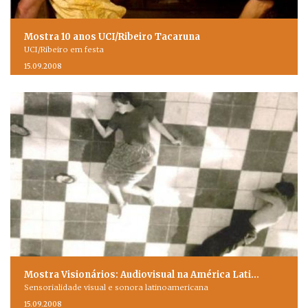
Mostra 10 anos UCI/Ribeiro Tacaruna
UCI/Ribeiro em festa
15.09.2008
Mostra Visionários: Audiovisual na América Lati…
Sensorialidade visual e sonora latinoamericana
15.09.2008