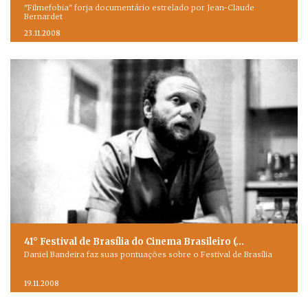
"Filmefobia" forja documentário estrelado por Jean-Claude
Bernardet
23.11.2008
41° Festival de Brasília do Cinema Brasileiro (…
Daniel Bandeira faz suas pontuações sobre o Festival de Brasília
19.11.2008