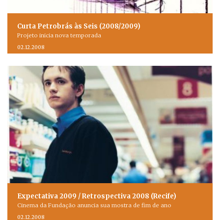
Curta Petrobrás às Seis (2008/2009)
Projeto inicia nova temporada
02.12.2008
Expectativa 2009 / Retrospectiva 2008 (Recife)
Cinema da Fundação anuncia sua mostra de fim de ano
02.12.2008