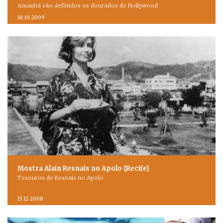
Amanhã são definidos os dourados de Hollywood
10.01.2009
Mostra Alain Resnais no Apolo (Recife)
Tesouros de Resnais no Apolo
15.12.2008