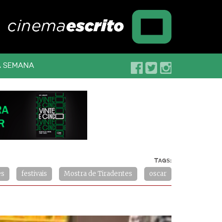
A SEMANA
Tags:
es
festivais
Mostra de Tiradentes
oscar