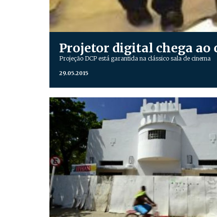
Projetor digital chega ao 
Projeção DCP está garantida na clássico sala de cinema
29.05.2015