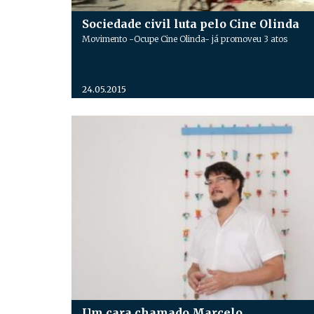
Sociedade civil luta pelo Cine Olinda
Movimento -Ocupe Cine Olinda- já promoveu 3 atos
24.05.2015
Um cara chamado Marcelo