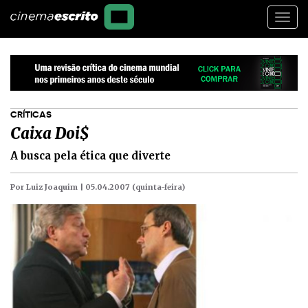
Togg
navi
CRÍTICAS
Caixa Doi$
A busca pela ética que diverte
Por Luiz Joaquim |
05.04.2007 (quinta-feira)