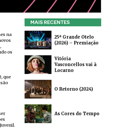
MAIS RECENTES
mes na
25ª Grande Otelo
novos
(2026) – Premiação
,
ndo os
Vitória
Vasconcellos vai à
Locarno
2, que
 são
O Retorno (2024)
ser
As Cores do Tempo
ões
uvenil.