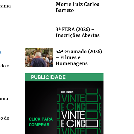
Morre Luiz Carlos
orama
Barreto
3ª FERA (2026) –
Inscrições Abertas
54ª Gramado (2026)
a
– Filmes e
Homenagens
odo o
PUBLICIDADE
rama
o de