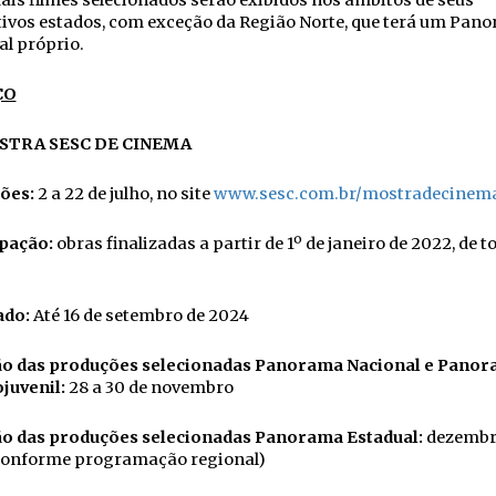
is filmes selecionados serão exibidos nos âmbitos de seus
tivos estados, com exceção da Região Norte, que terá um Pan
l próprio.
ÇO
OSTRA SESC DE CINEMA
ções:
2 a 22 de julho, no site
www.sesc.com.br/mostradecinem
ipação:
obras finalizadas a partir de 1º de janeiro de 2022, de t
ado:
Até 16 de setembro de 2024
ão das produções selecionadas Panorama Nacional e Pano
ojuvenil:
28 a 30 de novembro
ão das produções selecionadas Panorama Estadual:
dezembr
conforme programação regional)