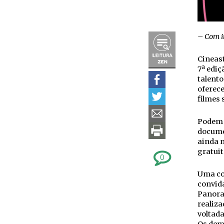
– Com i
Cineast
7ª ediç
talento
oferece
filmes 
Podem p
documen
ainda n
gratuit
0
Uma com
convida
Panoram
realiza
voltada