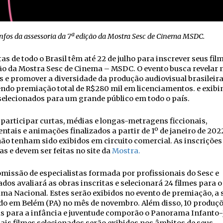
nfos da assessoria da 7ª edição da Mostra Sesc de Cinema MSDC.
as de todo o Brasil têm até 22 de julho para inscrever seus fil
ão da Mostra Sesc de Cinema – MSDC. O evento busca revelar 
s e promover a diversidade da produção audiovisual brasileira
ndo premiação total de R$280 mil em licenciamentos. e exibi
selecionados para um grande público em todo o país.
articipar curtas, médias e longas-metragens ficcionais,
tais e animações finalizados a partir de 1º de janeiro de 202
ão tenham sido exibidos em circuito comercial. As inscrições
as e devem ser feitas no site da
Mostra.
issão de especialistas formada por profissionais do Sesc e
dos avaliará as obras inscritas e selecionará 24 filmes para o
a Nacional. Estes serão exibidos no evento de premiação, a 
do em Belém (PA) no mês de novembro. Além disso, 10 produç
s para a infância e juventude comporão o Panorama Infanto-J