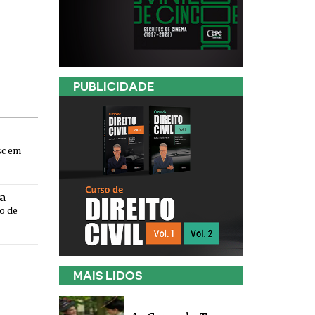
PUBLICIDADE
sc em
a
o de
MAIS LIDOS