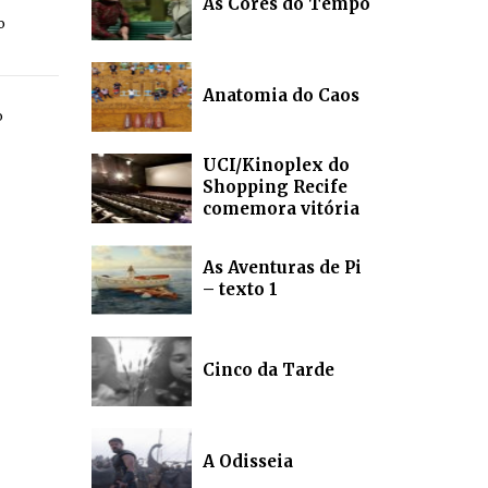
As Cores do Tempo
o
Anatomia do Caos
o
UCI/Kinoplex do
Shopping Recife
comemora vitória
As Aventuras de Pi
– texto 1
Cinco da Tarde
A Odisseia