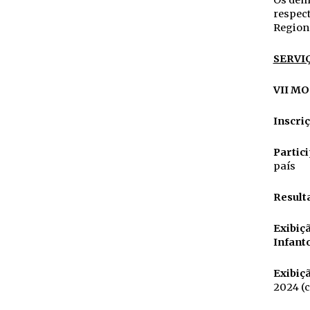
Os dema
respec
Regiona
SERVI
VII M
Inscri
Partic
país
Result
Exibiç
Infant
Exibiç
2024 (