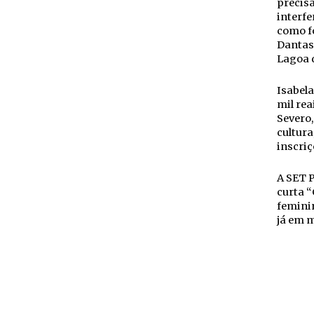
precisa
interfe
como fo
Dantas
Lagoa 
Isabela
mil rea
Severo,
cultura
inscri
A SET P
curta 
feminin
já em m