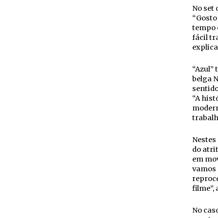
No set 
“Gosto 
tempo e
fácil t
explica
“Azul” 
belga N
sentid
“A hist
moderno
trabalh
Nestes 
do atri
em mov
vamos e
reproc
filme”,
No caso