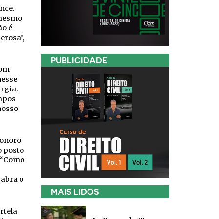
nce.
 mesmo
ão é
erosa”,
PUBLICIDADE
som
nesse
rgia.
empos
nosso
sonoro
o posto
. “Como
 abra o
MAIS LIDOS
rtela