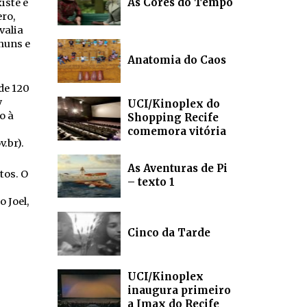
As Cores do Tempo
iste e
ero,
valia
huns e
Anatomia do Caos
de 120
y
UCI/Kinoplex do
o à
Shopping Recife
comemora vitória
.br).
As Aventuras de Pi
tos. O
– texto 1
 Joel,
Cinco da Tarde
UCI/Kinoplex
inaugura primeiro
a Imax do Recife