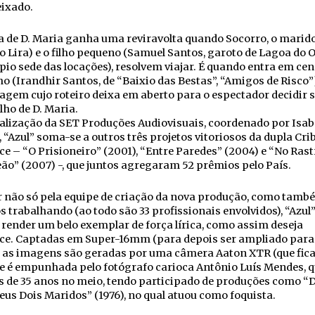
eixado.
a de D. Maria ganha uma reviravolta quando Socorro, o marid
 Lira) e o filho pequeno (Samuel Santos, garoto de Lagoa do O
io sede das locações), resolvem viajar. É quando entra em ce
o (Irandhir Santos, de “Baixio das Bestas”, “Amigos de Risco”)
gem cujo roteiro deixa em aberto para o espectador decidir s
ilho de D. Maria.
alização da SET Produções Audiovisuais, coordenado por Isab
, “Azul” soma-se a outros três projetos vitoriosos da dupla Cri
e – “O Prisioneiro” (2001), “Entre Paredes” (2004) e “No Rast
o” (2007) -, que juntos agregaram 52 prêmios pelo País.
r não só pela equipe de criação da nova produção, como tamb
s trabalhando (ao todo são 33 profissionais envolvidos), “Azul
render um belo exemplar de força lírica, como assim deseja
ce. Captadas em Super-16mm (para depois ser ampliado para
 as imagens são geradas por uma câmera Aaton XTR (que fic
 e é empunhada pelo fotógrafo carioca Antônio Luís Mendes, q
s de 35 anos no meio, tendo participado de produções como “
Seus Dois Maridos” (1976), no qual atuou como foquista.