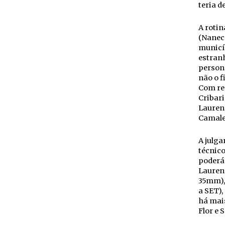
teria d
A rotin
(Naneco
municíp
estranh
persona
não o f
Com re
Cribari
Laurenc
Camaleã
A julga
técnico
poderá 
Lauren
35mm),
a SET),
há mai
Flor e 