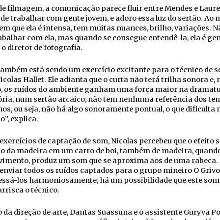
de filmagem, a comunicação parece fluir entre Mendes e Laure
de trabalhar com gente jovem, e adoro essa luz do sertão. Ao
m que ela é intensa, tem muitas nuances, brilho, variações. N
rabalhar com ela, mas quando se consegue entendê-la, ela é gen
 o diretor de fotografia.
também está sendo um exercício excitante para o técnico de 
icolas Hallet. Ele adianta que o curta não terá trilha sonora e, 
o, os ruídos do ambiente ganham uma força maior na dramatu
ória, num sertão arcaico, não tem nenhuma referência dos t
s, ou seja, não há algo sonoramente pontual, o que dificulta 
o”, explica.
exercícios de captação de som, Nicolas percebeu que o efeito 
to da madeira em um carro de boi, também de madeira, quand
imento, produz um som que se aproxima aos de uma rabeca
nviar todos os ruídos captados para o grupo mineiro O Grivo
essá-los harmoniosamente, há um possibilidade que este som
 arrisca o técnico.
 da direção de arte, Dantas Suassuna e o assistente Guryva Po