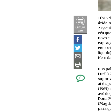
11h15 
árida, 
229 qu
céu que
novo cu
captaçã
concret
líquido
Neto da
Nas pal
Luzilá 
0
suporta
atriz p
(1965) 
avó do
Dona Ma
(Magda
para qu