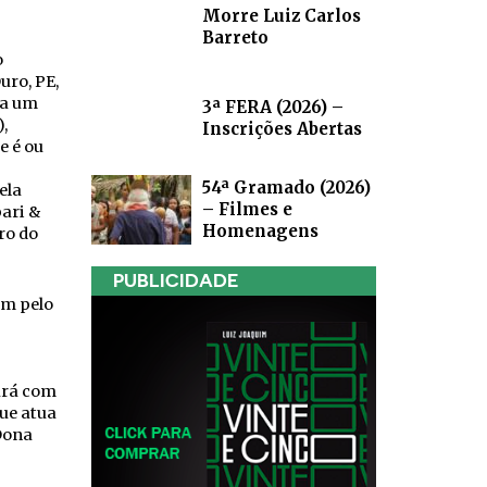
Morre Luiz Carlos
Barreto
o
uro, PE,
na um
3ª FERA (2026) –
,
Inscrições Abertas
e é ou
54ª Gramado (2026)
ela
– Filmes e
bari &
Homenagens
ro do
PUBLICIDADE
ém pelo
”
ará com
ue atua
Dona