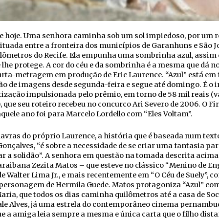
de hoje. Uma senhora caminha sob um sol impiedoso, por um r
situada entre a fronteira dos municípios de Garanhuns e São J
ilômetros do Recife. Ela empunha uma sombrinha azul, assim
 lhe protege. A cor do céu e da sombrinha é a mesma que dá 
rta-metragem em produção de Eric Laurence. “Azul” está em 
o de imagens desde segunda-feira e segue até domingo. É o i
ização impulsionada pelo prêmio, em torno de 58 mil reais (v
), que seu roteiro recebeu no concurco Ari Severo de 2006. O F
quele ano foi para Marcelo Lordello com “Eles Voltam”.
avras do próprio Laurence, a história que é baseada num text
Gonçalves, “é sobre a necessidade de se criar uma fantasia pa
r a solidão”. A senhora em questão na tomada descrita acima 
araibana Zezita Matos – que esteve no clássico “Menino de E
de Walter Lima Jr., e mais recentemente em “O Céu de Suely”, c
 personagem de Hermila Guede. Matos protagoniza “Azul” co
ria, que todos os dias caminha quilômetros até a casa de So
le Alves, já uma estrela do contemporâneo cinema pernambu
e a amiga leia sempre a mesma e única carta que o filho dista