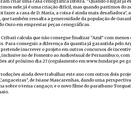
ram criar uma casa cenográfica inteira. “Quando o lugar já ex
rimos nele, já é uma criação difícil, mas quando partimos do z
i fazer a casa de D. Maria, a coisa é ainda mais desafiadora”, a
, que também ressalta a generosidade da população de Garan
do Ouro em emprestar peças cenográficas.
 Cribari calcula que não consegue finalizar “Azul” com menos 
is. Para conseguir a diferença da quantia já garantida pelo Ar
 pretende inscrever o projeto em outros concursos de incentiv
, inclusive no de Fomento ao Audiovisual de Pernambuco, com
ções até próximo dia 27 (regulamento em www.fundarpe.pe.gov
roduções ainda deve trabalhar este ano com outros dois proje
“Cangaceiras”, de Isiane Mascarenhas, dando uma perspectiva
a sobre o tema cangaço; e o novo filme do paraibano Torquato
aio.