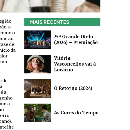
egião
MAIS RECENTES
oão, a
 como o
25ª Grande Otelo
nome ao
(2026) – Premiação
fase de
nício da
alor
Vitória
irmo
Vasconcellos vai à
Locarno
o de
ra
O Retorno (2024)
é a
ngenho”
omo a
mo
As Cores do Tempo
corro
cano),
nte lhe