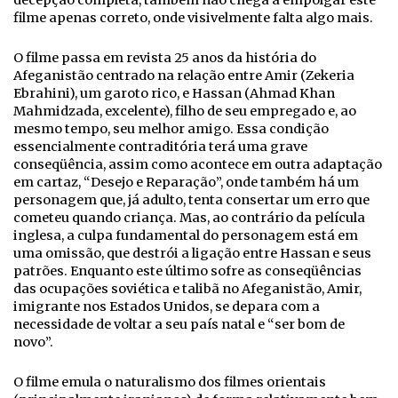
decepção completa, também não chega a empolgar este
filme apenas correto, onde visivelmente falta algo mais.
O filme passa em revista 25 anos da história do
Afeganistão centrado na relação entre Amir (Zekeria
Ebrahini), um garoto rico, e Hassan (Ahmad Khan
Mahmidzada, excelente), filho de seu empregado e, ao
mesmo tempo, seu melhor amigo. Essa condição
essencialmente contraditória terá uma grave
conseqüência, assim como acontece em outra adaptação
em cartaz, “Desejo e Reparação”, onde também há um
personagem que, já adulto, tenta consertar um erro que
cometeu quando criança. Mas, ao contrário da película
inglesa, a culpa fundamental do personagem está em
uma omissão, que destrói a ligação entre Hassan e seus
patrões. Enquanto este último sofre as conseqüências
das ocupações soviética e talibã no Afeganistão, Amir,
imigrante nos Estados Unidos, se depara com a
necessidade de voltar a seu país natal e “ser bom de
novo”.
O filme emula o naturalismo dos filmes orientais