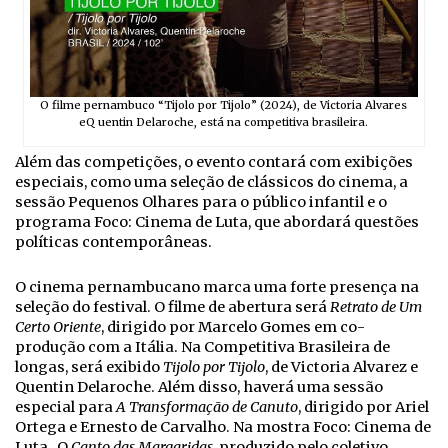
O filme pernambuco “Tijolo por Tijolo” (2024), de Victoria Alvares
eQ uentin Delaroche, está na competitiva brasileira.
Além das competições, o evento contará com exibições
especiais, como uma seleção de clássicos do cinema, a
sessão Pequenos Olhares para o público infantil e o
programa Foco: Cinema de Luta, que abordará questões
políticas contemporâneas.
O cinema pernambucano marca uma forte presença na
seleção do festival. O filme de abertura será
Retrato de Um
Certo Oriente
, dirigido por Marcelo Gomes em co-
produção com a Itália. Na Competitiva Brasileira de
longas, será exibido
Tijolo por Tijolo
, de Victoria Alvarez e
Quentin Delaroche. Além disso, haverá uma sessão
especial para
A Transformação de Canuto
, dirigido por Ariel
Ortega e Ernesto de Carvalho. Na mostra Foco: Cinema de
Luta, O
Canto das Margaridas
, produzido pelo coletivo