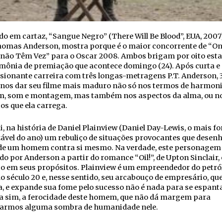
o em cartaz, “Sangue Negro” (There Will Be Blood”, EUA, 2007)
homas Anderson, mostra porque é o maior concorrente de “On
 não Têm Vez” para o Oscar 2008. Ambos brigam por oito esta
imônia de premiação que acontece domingo (24). Após curta e
ionante carreira com três longas-metragens P.T. Anderson, 3
 nos dar seu filme mais maduro não só nos termos de harmoni
, som e montagem, mas também nos aspectos da alma, ou n
os que ela carrega.
i, na história de Daniel Plainview (Daniel Day-Lewis, o mais fo
ável do ano) um rebuliço de situações provocantes que desen
 de um homem contra si mesmo. Na verdade, este personagem
o por Anderson a partir do romance “Oil!”, de Upton Sinclair,
io em seus propósitos. Plainview é um empreendedor do petró
do século 20 e, nesse sentido, seu arcabouço de empresário, que
, e expande sua fome pelo sucesso não é nada para se espant
a sim, a ferocidade deste homem, que não dá margem para
armos alguma sombra de humanidade nele.