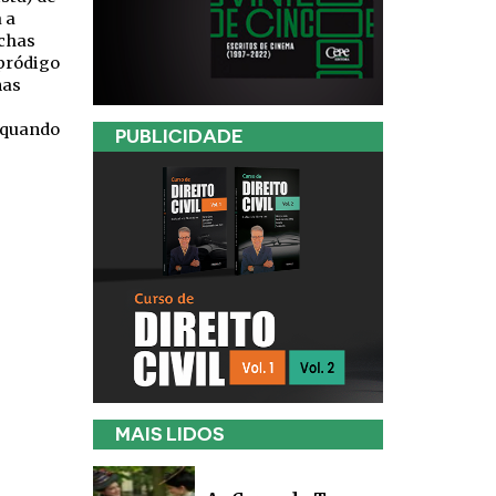
 a
echas
pródigo
nas
r quando
PUBLICIDADE
MAIS LIDOS