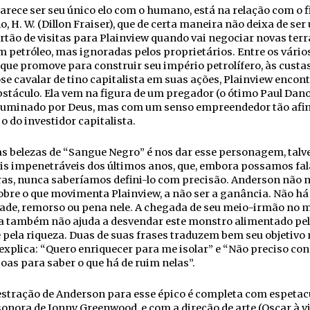
arece ser seu único elo com o humano, está na relação com o f
, H. W. (Dillon Fraiser), que de certa maneira não deixa de ser
tão de visitas para Plainview quando vai negociar novas terr
m petróleo, mas ignoradas pelos proprietários. Entre os vário
 que promove para construir seu império petrolífero, às custa
e cavalar de tino capitalista em suas ações, Plainview encon
bstáculo. Ela vem na figura de um pregador (o ótimo Paul Dano
 iluminado por Deus, mas com um senso empreendedor tão afi
o do investidor capitalista.
s belezas de “Sangue Negro” é nos dar esse personagem, talv
s impenetráveis dos últimos anos, que, embora possamos fala
as, nunca saberíamos defini-lo com precisão. Anderson não 
obre o que movimenta Plainview, a não ser a ganância. Não há
ade, remorso ou pena nele. A chegada de seu meio-irmão no m
ia também não ajuda a desvendar este monstro alimentado pe
 pela riqueza. Duas de suas frases traduzem bem seu objetivo
explica: “Quero enriquecer para me isolar” e “Não preciso co
oas para saber o que há de ruim nelas”.
estração de Anderson para esse épico é completa com espetac
sonora de Jonny Greenwood, e com a direção de arte (Oscar à vi