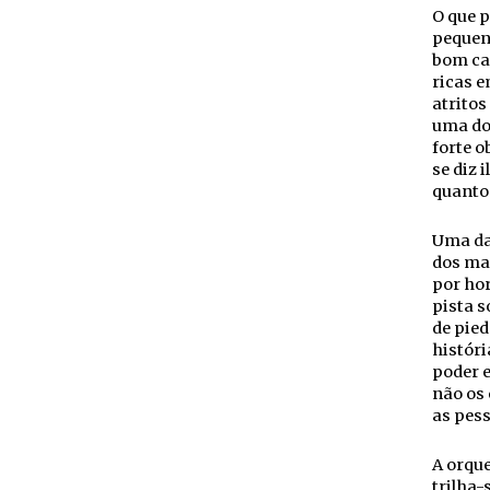
O que p
pequeno
bom car
ricas e
atritos
uma dos
forte o
se diz
quanto 
Uma da
dos mai
por hor
pista s
de pied
histór
poder e
não os 
as pess
A orqu
trilha-