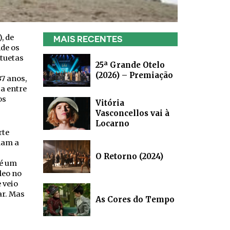
, de
MAIS RECENTES
de os
tuetas
25ª Grande Otelo
(2026) – Premiação
7 anos,
a entre
os
Vitória
Vasconcellos vai à
Locarno
rte
ham a
O Retorno (2024)
 é um
leo no
 veio
ar. Mas
As Cores do Tempo