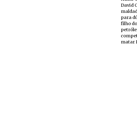
David 
maldade
para d
filho d
petróle
competi
matar D