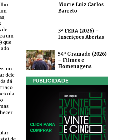
Morre Luiz Carlos
ilho
Barreto
 um
as,
s
s de
3ª FERA (2026) –
tra um
Inscrições Abertas
) que
nado
54ª Gramado (2026)
– Filmes e
Homenagens
ez um
r dele
PUBLICIDADE
nós dá
 traço
eio da
lo
 mas
nhecer
ular
sta) de