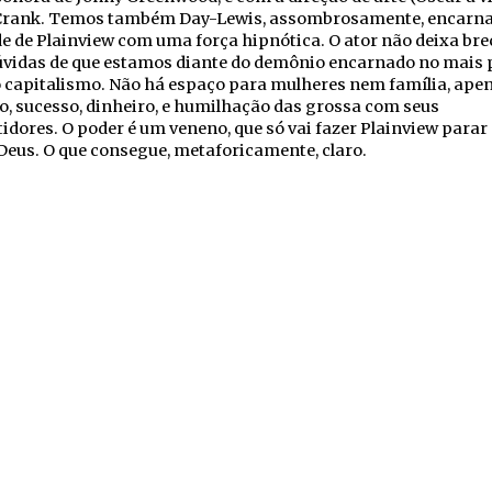
Crank. Temos também Day-Lewis, assombrosamente, encarna
 de Plainview com uma força hipnótica. O ator não deixa br
úvidas de que estamos diante do demônio encarnado no mais 
o capitalismo. Não há espaço para mulheres nem família, ape
o, sucesso, dinheiro, e humilhação das grossa com seus
dores. O poder é um veneno, que só vai fazer Plainview para
eus. O que consegue, metaforicamente, claro.