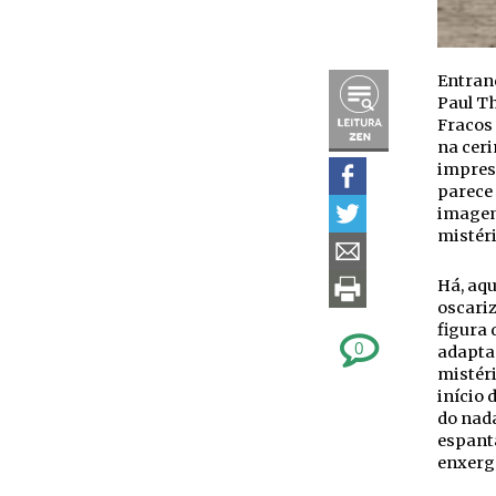
Entrand
Paul T
Fracos
na cer
impress
parece
imagem
mistéri
Há, aqu
oscariz
figura
0
adaptad
mistér
início 
do nada
espant
enxerg