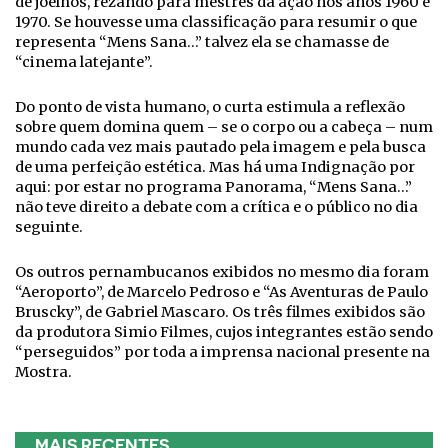
de joelhos, rezando para mestres da ação nos anos 1960 e
1970. Se houvesse uma classificação para resumir o que
representa “Mens Sana…” talvez ela se chamasse de
“cinema latejante”.
Do ponto de vista humano, o curta estimula a reflexão
sobre quem domina quem – se o corpo ou a cabeça – num
mundo cada vez mais pautado pela imagem e pela busca
de uma perfeição estética. Mas há uma Indignação por
aqui: por estar no programa Panorama, “Mens Sana…”
não teve direito a debate com a crítica e o público no dia
seguinte.
Os outros pernambucanos exibidos no mesmo dia foram
“Aeroporto”, de Marcelo Pedroso e “As Aventuras de Paulo
Bruscky”, de Gabriel Mascaro. Os três filmes exibidos são
da produtora Simio Filmes, cujos integrantes estão sendo
“perseguidos” por toda a imprensa nacional presente na
Mostra.
MAIS RECENTES