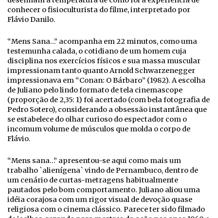
desenham a temperatura de como foi a experiência de
conhecer o fisioculturista do filme, interpretado por
Flávio Danilo.
“Mens Sana…” acompanha em 22 minutos, como uma
testemunha calada, o cotidiano de um homem cuja
disciplina nos exercícios físicos e sua massa muscular
impressionam tanto quanto Arnold Schwarzenegger
impressionava em “Conan: O Bárbaro” (1982). A escolha
de Juliano pelo lindo formato de tela cinemascope
(proporção de 2,35: 1) foi acertado (com bela fotografia de
Pedro Sotero), considerando a obsessão instantânea que
se estabelece do olhar curioso do espectador com o
incomum volume de músculos que molda o corpo de
Flávio.
“Mens sana…” apresentou-se aqui como mais um
trabalho `alienígena` vindo de Pernambuco, dentro de
um cenário de curtas-metragens habitualmente
pautados pelo bom comportamento. Juliano aliou uma
idéia corajosa com um rigor visual de devoção quase
religiosa com o cinema clássico. Parece ter sido filmado