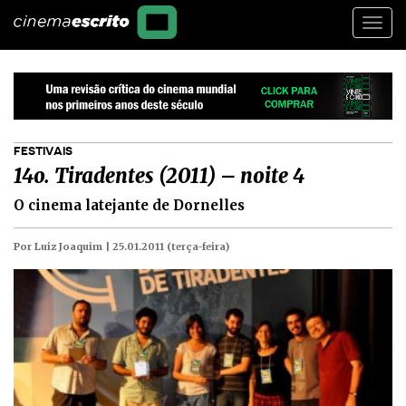
Togg
navi
FESTIVAIS
14o. Tiradentes (2011) – noite 4
O cinema latejante de Dornelles
Por Luiz Joaquim |
25.01.2011 (terça-feira)