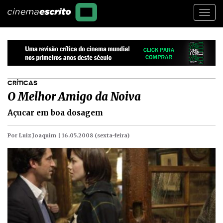
Togg
navi
CRÍTICAS
O Melhor Amigo da Noiva
Açucar em boa dosagem
Por Luiz Joaquim |
16.05.2008 (sexta-feira)