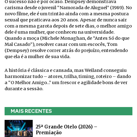
O sucesso não é por ocaso. Dempsey demonstrava
carisma desde o juvenil “Namorada de Aluguel” (1989). No
novo filme, ele é um trintão ainda com a mesma postura
sexual que praticava aos 20 anos. Apesar de nunca sair
com a mesma garota depois de sete dias, o melhor amigo
dele é uma mulher, que conheceu na universidade.
Quando a moça (Michele Monaghan, de “Antes Só do que
Mal Casado”), resolver casar com um escocês, Tom
(Dempsey) resolve correr atrás do prejuízo, entendendo
que ela é a mulher de sua vida.
A história é clássica e cansada, mas Weiland conseguiu
harmonizar tudo – atores, trilha, timing, roteiro – dando
a “O Melhor Amigo…” um frescor e agilidade bons de ver
durante a sessão.
MAIS RECENTES
25ª Grande Otelo (2026) –
Premiação