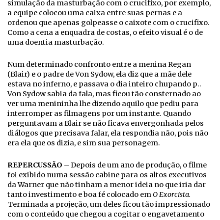
simulação da masturbação com o crucifixo, por exemplo,
a equipe colocou uma caixa entre suas pernas e a
ordenou que apenas golpeasse o caixote com o crucifixo.
Como a cena a enquadra de costas, o efeito visual é o de
uma doentia masturbação.
Num determinado confronto entre a menina Regan
(Blair) e o padre de Von Sydow, ela diz que a mãe dele
estava no inferno, e passava o dia inteiro chupando p..
Von Sydow sabia da fala, mas ficou tão consternado ao
ver uma menininha lhe dizendo aquilo que pediu para
interromper as filmagens por um instante. Quando
perguntavam a Blair se não ficava envergonhada pelos
diálogos que precisava falar, ela respondia não, pois não
era ela que os dizia, e sim sua personagem.
REPERCUSSÃO
– Depois de um ano de produção, o filme
foi exibido numa sessão cabine para os altos executivos
da Warner que não tinham a menor ideia no que iria dar
tanto investimento e boa fé colocado em
O Exorcista.
Terminada a projeção, um deles ficou tão impressionado
com o conteúdo que chegou a cogitar o engavetamento