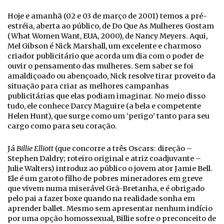
Hoje e amanhã (02 e 03 de março de 2001) temos a pré-
estréia, aberta ao público, de Do Que As Mulheres Gostam
(What Women Want, EUA, 2000), de Nancy Meyers. Aqui,
Mel Gibson é Nick Marshall, um excelente e charmoso
criador publicitário que acorda um dia com o poder de
ouvir o pensamento das mulheres. Sem saber se foi
amaldiçoado ou abençoado, Nick resolve tirar proveito da
situação para criar as melhores campanhas
publicitárias que elas podiam imaginar. No meio disso
tudo, ele conhece Darcy Maguire (a bela e competente
Helen Hunt), que surge como um ‘perigo’ tanto para seu
cargo como para seu coração.
Já
Billie Elliott
(que concorre a três Oscars: direção –
Stephen Daldry; roteiro original e atriz coadjuvante –
Julie Walters) introduz ao público o jovem ator Jamie Bell.
Ele é um garoto filho de pobres mineradores em greve
que vivem numa miserável Grã-Bretanha, e é obrigado
pelo pai a fazer boxe quando na realidade sonha em
aprender ballet. Mesmo sem apresentar nenhum indício
por uma opção homossexual, Billie sofre o preconceito de