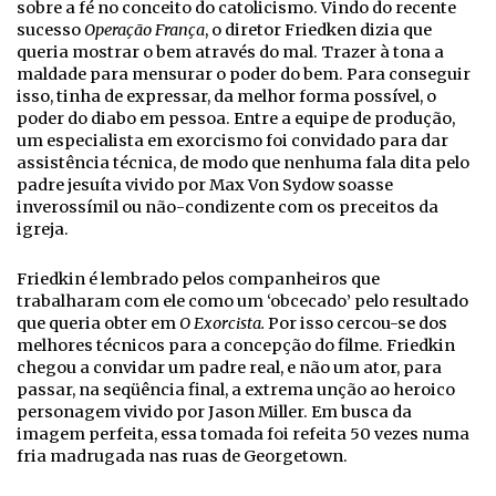
sobre a fé no conceito do catolicismo. Vindo do recente
sucesso
Operação França
, o diretor Friedken dizia que
queria mostrar o bem através do mal. Trazer à tona a
maldade para mensurar o poder do bem. Para conseguir
isso, tinha de expressar, da melhor forma possível, o
poder do diabo em pessoa. Entre a equipe de produção,
um especialista em exorcismo foi convidado para dar
assistência técnica, de modo que nenhuma fala dita pelo
padre jesuíta vivido por Max Von Sydow soasse
inverossímil ou não-condizente com os preceitos da
igreja.
Friedkin é lembrado pelos companheiros que
trabalharam com ele como um ‘obcecado’ pelo resultado
que queria obter em
O Exorcista.
Por isso cercou-se dos
melhores técnicos para a concepção do filme. Friedkin
chegou a convidar um padre real, e não um ator, para
passar, na seqüência final, a extrema unção ao heroico
personagem vivido por Jason Miller. Em busca da
imagem perfeita, essa tomada foi refeita 50 vezes numa
fria madrugada nas ruas de Georgetown.