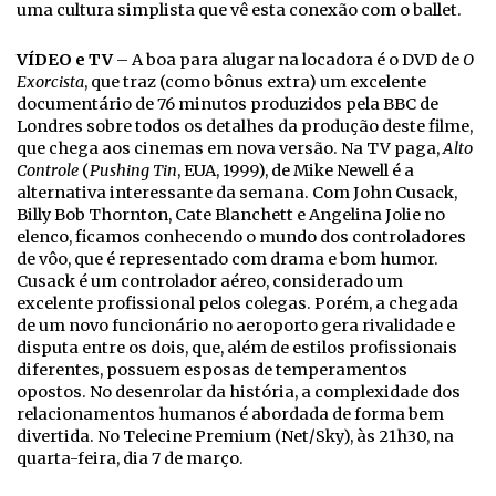
uma cultura simplista que vê esta conexão com o ballet.
VÍDEO e TV
– A boa para alugar na locadora é o DVD de
O
Exorcista
, que traz (como bônus extra) um excelente
documentário de 76 minutos produzidos pela BBC de
Londres sobre todos os detalhes da produção deste filme,
que chega aos cinemas em nova versão. Na TV paga,
Alto
Controle
(
Pushing Tin
, EUA, 1999), de Mike Newell é a
alternativa interessante da semana. Com John Cusack,
Billy Bob Thornton, Cate Blanchett e Angelina Jolie no
elenco, ficamos conhecendo o mundo dos controladores
de vôo, que é representado com drama e bom humor.
Cusack é um controlador aéreo, considerado um
excelente profissional pelos colegas. Porém, a chegada
de um novo funcionário no aeroporto gera rivalidade e
disputa entre os dois, que, além de estilos profissionais
diferentes, possuem esposas de temperamentos
opostos. No desenrolar da história, a complexidade dos
relacionamentos humanos é abordada de forma bem
divertida. No Telecine Premium (Net/Sky), às 21h30, na
quarta-feira, dia 7 de março.