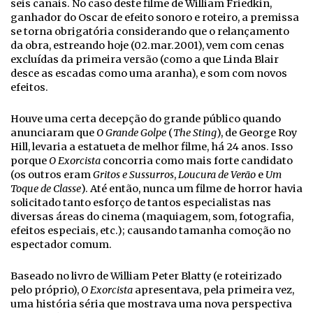
seis canais. No caso deste filme de William Friedkin,
ganhador do Oscar de efeito sonoro e roteiro, a premissa
se torna obrigatória considerando que o relançamento
da obra, estreando hoje (02.mar.2001), vem com cenas
excluídas da primeira versão (como a que Linda Blair
desce as escadas como uma aranha), e som com novos
efeitos.
Houve uma certa decepção do grande público quando
anunciaram que
O Grande Golpe
(
The Sting
), de George Roy
Hill, levaria a estatueta de melhor filme, há 24 anos. Isso
porque
O Exorcista
concorria como mais forte candidato
(os outros eram
Gritos e Sussurros
,
Loucura de Verão
e
Um
Toque de Classe
). Até então, nunca um filme de horror havia
solicitado tanto esforço de tantos especialistas nas
diversas áreas do cinema (maquiagem, som, fotografia,
efeitos especiais, etc.); causando tamanha comoção no
espectador comum.
Baseado no livro de William Peter Blatty (e roteirizado
pelo próprio),
O Exorcista
apresentava, pela primeira vez,
uma história séria que mostrava uma nova perspectiva