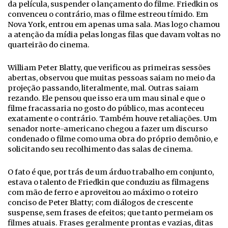
da película, suspender o lançamento do filme. Friedkin os
convenceu o contrário, mas o filme estreou tímido. Em
Nova York, entrou em apenas uma sala. Mas logo chamou
a atenção da mídia pelas longas filas que davam voltas no
quarteirão do cinema.
William Peter Blatty, que verificou as primeiras sessões
abertas, observou que muitas pessoas saiam no meio da
projeção passando, literalmente, mal. Outras saiam
rezando. Ele pensou que isso era um mau sinal e que o
filme fracassaria no gosto do público, mas aconteceu
exatamente o contrário. Também houve retaliações. Um
senador norte-americano chegou a fazer um discurso
condenado o filme como uma obra do próprio demônio, e
solicitando seu recolhimento das salas de cinema.
O fato é que, por trás de um árduo trabalho em conjunto,
estava o talento de Friedkin que conduziu as filmagens
com mão de ferro e aproveitou ao máximo o roteiro
conciso de Peter Blatty; com diálogos de crescente
suspense, sem frases de efeitos; que tanto permeiam os
filmes atuais. Frases geralmente prontas e vazias, ditas