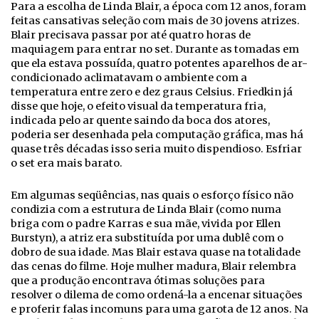
Para a escolha de Linda Blair, a época com 12 anos, foram
feitas cansativas seleção com mais de 30 jovens atrizes.
Blair precisava passar por até quatro horas de
maquiagem para entrar no set. Durante as tomadas em
que ela estava possuída, quatro potentes aparelhos de ar-
condicionado aclimatavam o ambiente com a
temperatura entre zero e dez graus Celsius. Friedkin já
disse que hoje, o efeito visual da temperatura fria,
indicada pelo ar quente saindo da boca dos atores,
poderia ser desenhada pela computação gráfica, mas há
quase três décadas isso seria muito dispendioso. Esfriar
o set era mais barato.
Em algumas seqüências, nas quais o esforço físico não
condizia com a estrutura de Linda Blair (como numa
briga com o padre Karras e sua mãe, vivida por Ellen
Burstyn), a atriz era substituída por uma dublê com o
dobro de sua idade. Mas Blair estava quase na totalidade
das cenas do filme. Hoje mulher madura, Blair relembra
que a produção encontrava ótimas soluções para
resolver o dilema de como ordená-la a encenar situações
e proferir falas incomuns para uma garota de 12 anos. Na