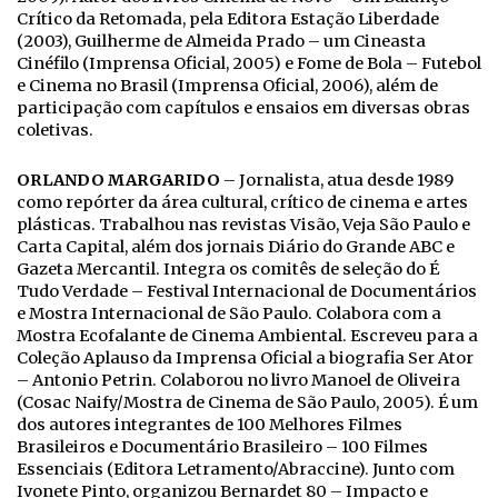
Crítico da Retomada, pela Editora Estação Liberdade
(2003), Guilherme de Almeida Prado – um Cineasta
Cinéfilo (Imprensa Oficial, 2005) e Fome de Bola – Futebol
e Cinema no Brasil (Imprensa Oficial, 2006), além de
participação com capítulos e ensaios em diversas obras
coletivas.
ORLANDO MARGARIDO
– Jornalista, atua desde 1989
como repórter da área cultural, crítico de cinema e artes
plásticas. Trabalhou nas revistas Visão, Veja São Paulo e
Carta Capital, além dos jornais Diário do Grande ABC e
Gazeta Mercantil. Integra os comitês de seleção do É
Tudo Verdade – Festival Internacional de Documentários
e Mostra Internacional de São Paulo. Colabora com a
Mostra Ecofalante de Cinema Ambiental. Escreveu para a
Coleção Aplauso da Imprensa Oficial a biografia Ser Ator
– Antonio Petrin. Colaborou no livro Manoel de Oliveira
(Cosac Naify/Mostra de Cinema de São Paulo, 2005). É um
dos autores integrantes de 100 Melhores Filmes
Brasileiros e Documentário Brasileiro – 100 Filmes
Essenciais (Editora Letramento/Abraccine). Junto com
Ivonete Pinto, organizou Bernardet 80 – Impacto e