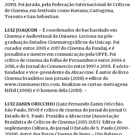
2019). Foi jurada, pela Federação Internacional de Críticos
de Cinema, em festivais como Havana, Cartagena,
Toronto e San Sebastian
LUIZ JOAQUIM
– É coordenador do bacharelado em
Cinema e Audiovisual da Uniaeso. Leciona na pós-
graduação Estudos Cinematográficos da Unicap. Foi
curador entre 2001 e 2017 do Cinema da Fundaj, e é
jornalista e mestre em comunicação pela UFPE. Foi
crítico de cinema da Folha de Pernambuco entre 2004 e
2016, e do Jornal do Commercio entre 1997 e 2001. É sócio-
fundador e vice-presidente da Abraccine. É autor do livro
Cinema brasileiro nos jornais (2018) e editor do
www.cinemaescrito.com. Realizou os curtas-metragens
Eiffel (2008) e O homem dela (2010). –
LUIZ ZANIN
ORICCHIO
(Luiz Fernando Zanin Oricchio,
São Paulo, 1950) é crítico de cinema do jornal do jornal O
Estado de S. Paulo. Presidiu a Abraccine (Associação
Brasileira de Críticos de Cinema (2011-2015). Editor do
suplemento Cultura, do jornal O Estado de S. Paulo (2000-
2009). Autor dos livros Cinema de Novo – Um Balanço