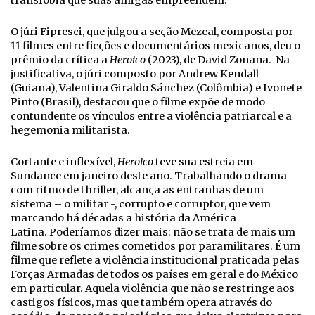
transfobia que suas amigas empreendem.
O júri Fipresci, que julgou a seção Mezcal, composta por
11 filmes entre ficções e documentários mexicanos, deu o
prêmio da crítica a
Heroico
(2023), de David Zonana. Na
justificativa, o júri composto por Andrew Kendall
(Guiana), Valentina Giraldo Sánchez (Colômbia) e Ivonete
Pinto (Brasil), destacou que o filme expõe de modo
contundente os vínculos entre a violência patriarcal e a
hegemonia militarista.
Cortante e inflexível,
Heroico
teve sua estreia em
Sundance em janeiro deste ano. Trabalhando o drama
com ritmo de thriller, alcança as entranhas de um
sistema – o militar -, corrupto e corruptor, que vem
marcando há décadas a história da América
Latina. Poderíamos dizer mais: não se trata de mais um
filme sobre os crimes cometidos por paramilitares. É um
filme que reflete a violência institucional praticada pelas
Forças Armadas de todos os países em geral e do México
em particular. Aquela violência que não se restringe aos
castigos físicos, mas que também opera através do