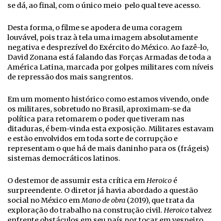
se dá, ao final, com o único meio pelo qual teve acesso.
Desta forma, o filme se apodera de uma coragem
louvável, pois traz à tela uma imagem absolutamente
negativa e desprezível do Exército do México. Ao fazê-lo,
David Zonana está falando das Forças Armadas de toda a
América Latina, marcada por golpes militares com níveis
de repressão dos mais sangrentos.
Em um momento histórico como estamos vivendo, onde
os militares, sobretudo no Brasil, aproximam-se da
política para retomarem o poder que tiveram nas
ditaduras, é bem-vinda esta exposição. Militares estavam
e estão envolvidos em toda sorte de corrupção e
representam o que há de mais daninho para os (frágeis)
sistemas democráticos latinos.
O destemor de assumir esta crítica em
Heroico
é
surpreendente. O diretor já havia abordado a questão
social no México em
Mano de obra
(2019), que trata da
exploração do trabalho na construção civil.
Heroico
talvez
enfrente obstáculos em seu país por tocar em vespeiro.