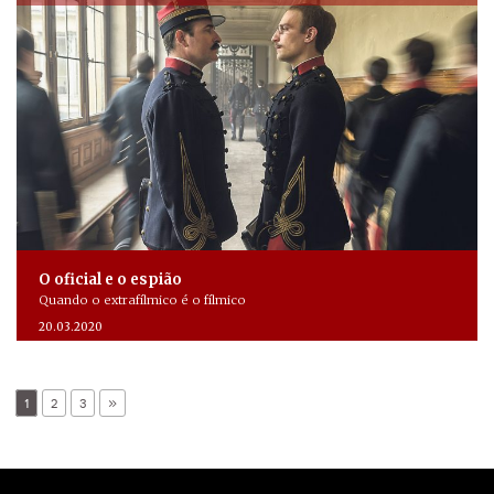
O oficial e o espião
Quando o extrafílmico é o fílmico
20.03.2020
1
2
3
»