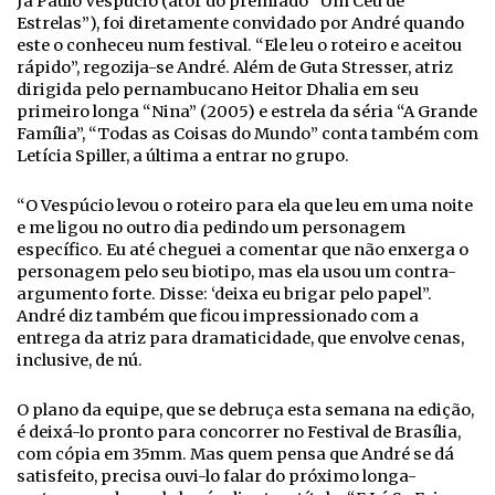
Já Paulo Vespúcio (ator do premiado “Um Céu de
Estrelas”), foi diretamente convidado por André quando
este o conheceu num festival. “Ele leu o roteiro e aceitou
rápido”, regozija-se André. Além de Guta Stresser, atriz
dirigida pelo pernambucano Heitor Dhalia em seu
primeiro longa “Nina” (2005) e estrela da séria “A Grande
Família”, “Todas as Coisas do Mundo” conta também com
Letícia Spiller, a última a entrar no grupo.
“O Vespúcio levou o roteiro para ela que leu em uma noite
e me ligou no outro dia pedindo um personagem
específico. Eu até cheguei a comentar que não enxerga o
personagem pelo seu biotipo, mas ela usou um contra-
argumento forte. Disse: ‘deixa eu brigar pelo papel”.
André diz também que ficou impressionado com a
entrega da atriz para dramaticidade, que envolve cenas,
inclusive, de nú.
O plano da equipe, que se debruça esta semana na edição,
é deixá-lo pronto para concorrer no Festival de Brasília,
com cópia em 35mm. Mas quem pensa que André se dá
satisfeito, precisa ouvi-lo falar do próximo longa-