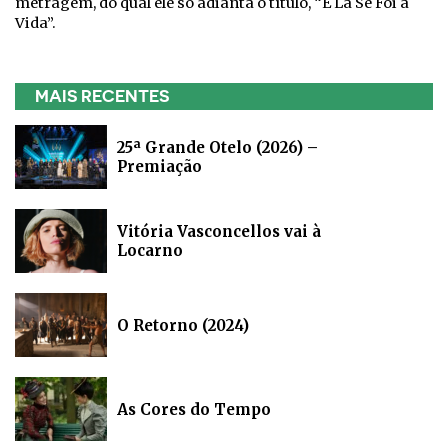
metragem, do qual ele só adianta o título, “E Lá Se Foi a
Vida”.
MAIS RECENTES
25ª Grande Otelo (2026) –
Premiação
Vitória Vasconcellos vai à
Locarno
O Retorno (2024)
As Cores do Tempo