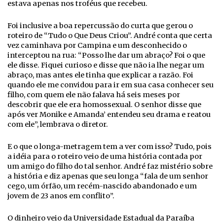
estava apenas nos troféus que recebeu.
Foi inclusive a boa repercussão do curta que gerou o
roteiro de “Tudo o Que Deus Criou”. André conta que certa
vez caminhava por Campina e um desconhecido o
interceptou na rua: “Posso lhe dar um abraço? Foi o que
ele disse. Fiquei curioso e disse que não ia lhe negar um
abraço, mas antes ele tinha que explicar a razão. Foi
quando ele me convidou para ir em sua casa conhecer seu
filho, com quem ele não falava há seis meses por
descobrir que ele era homossexual. O senhor disse que
após ver Monike e Amanda’ entendeu seu drama e reatou
com ele”, lembrava o diretor.
E o que o longa-metragem tem a ver com isso? Tudo, pois
a idéia para o roteiro veio de uma história contada por
um amigo do filho do tal senhor. André faz mistério sobre
a história e diz apenas que seu longa “fala de um senhor
cego, um órfão, um recém-nascido abandonado e um
jovem de 23 anos em conflito”.
O dinheiro veio da Universidade Estadual da Paraíba