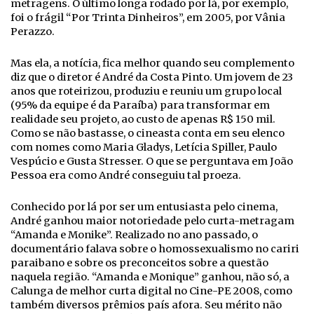
metragens. O último longa rodado por lá, por exemplo,
foi o frágil “Por Trinta Dinheiros”, em 2005, por Vânia
Perazzo.
Mas ela, a notícia, fica melhor quando seu complemento
diz que o diretor é André da Costa Pinto. Um jovem de 23
anos que roteirizou, produziu e reuniu um grupo local
(95% da equipe é da Paraíba) para transformar em
realidade seu projeto, ao custo de apenas R$ 150 mil.
Como se não bastasse, o cineasta conta em seu elenco
com nomes como Maria Gladys, Letícia Spiller, Paulo
Vespúcio e Gusta Stresser. O que se perguntava em João
Pessoa era como André conseguiu tal proeza.
Conhecido por lá por ser um entusiasta pelo cinema,
André ganhou maior notoriedade pelo curta-metragam
“Amanda e Monike”. Realizado no ano passado, o
documentário falava sobre o homossexualismo no cariri
paraibano e sobre os preconceitos sobre a questão
naquela região. “Amanda e Monique” ganhou, não só, a
Calunga de melhor curta digital no Cine-PE 2008, como
também diversos prêmios país afora. Seu mérito não