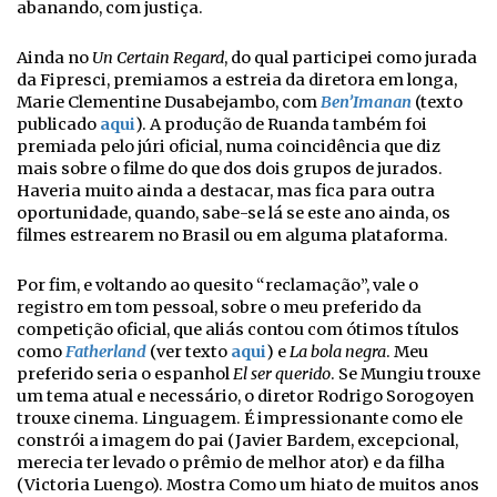
abanando, com justiça.
Ainda no
Un Certain Regard
, do qual participei como jurada
da Fipresci, premiamos a estreia da diretora em longa,
Marie Clementine Dusabejambo, com
Ben’Imanan
(texto
publicado
aqui
). A produção de Ruanda também foi
premiada pelo júri oficial, numa coincidência que diz
mais sobre o filme do que dos dois grupos de jurados.
Haveria muito ainda a destacar, mas fica para outra
oportunidade, quando, sabe-se lá se este ano ainda, os
filmes estrearem no Brasil ou em alguma plataforma.
Por fim, e voltando ao quesito “reclamação”, vale o
registro em tom pessoal, sobre o meu preferido da
competição oficial, que aliás contou com ótimos títulos
como
Fatherland
(ver texto
aqui
) e
La bola negra
. Meu
preferido seria o espanhol
El ser querido
. Se Mungiu trouxe
um tema atual e necessário, o diretor Rodrigo Sorogoyen
trouxe cinema. Linguagem. É impressionante como ele
constrói a imagem do pai (Javier Bardem, excepcional,
merecia ter levado o prêmio de melhor ator) e da filha
(Victoria Luengo). Mostra Como um hiato de muitos anos