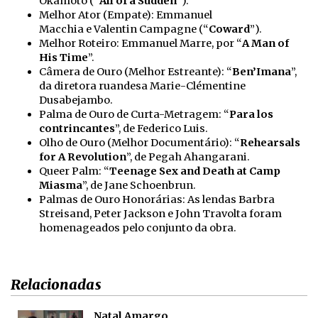
Okamoto (“
All of a Sudden
”).
Melhor Ator (Empate): Emmanuel
Macchia e Valentin Campagne (“
Coward
”).
Melhor Roteiro: Emmanuel Marre, por “
A Man of
His Time
”.
Câmera de Ouro (Melhor Estreante): “
Ben’Imana
”,
da diretora ruandesa Marie-Clémentine
Dusabejambo.
Palma de Ouro de Curta-Metragem: “
Para los
contrincantes
”, de Federico Luis.
Olho de Ouro (Melhor Documentário): “
Rehearsals
for A Revolution
”, de Pegah Ahangarani.
Queer Palm: “
Teenage Sex and Death at Camp
Miasma
”, de Jane Schoenbrun.
Palmas de Ouro Honorárias: As lendas Barbra
Streisand, Peter Jackson e John Travolta foram
homenageados pelo conjunto da obra.
Relacionadas
Natal Amargo