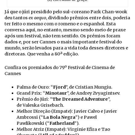
Já que o júri presidido pelo sul-coreano Park Chan-wook
deu tantos
ex aequo
, dividindo prêmios entre dois, poderia
ter feito o mesmo com o romeno e o espanhol. Esta
conversa aqui, no entanto, mesmo sendo meio de praxe
após um festival, não tem sentido. Os prémios foram
dados e, por ser Cannes o mais importante festival do
mundo, serão levados para a vida toda desses diretores e
diretoras. Que venha a 80ª edição.
Confira os premiados do 79º Festival de Cinema de
Cannes
Palma de Ouro: “
Fjord
”, de Cristian Mungiu.
Grand Prix: “
Minotaur
”, de Andrey Zvyagintsev.
Prêmio do Júri: “
The Dreamed Adventure
”,
de Valeska Grisebach.
Melhor Direção (Empate): Javier Calvo e Javier
Ambrossi (“
La Bola Negra
”) e Pawel
Pawlikowski (“
Fatherland
”).
Melhor Atriz (Empate): Virginie Efira e Tao