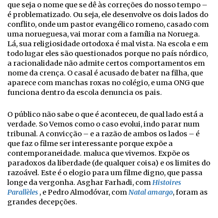
que seja o nome que se dê às correções do nosso tempo –
é problematizado. Ou seja, ele desenvolve os dois lados do
conflito, onde um pastor evangélico romeno, casado com
uma norueguesa, vai morar com a família na Noruega.
Lá, sua religiosidade ortodoxa é mal vista. Na escola e em
todo lugar eles são questionados porque no país nórdico,
a racionalidade não admite certos comportamentos em
nome da crença. O casal é acusado de bater na filha, que
aparece com manchas roxas no colégio, e uma ONG que
funciona dentro da escola denuncia os pais.
O público não sabe o que é aconteceu, de qual lado está a
verdade. So Vemos como o caso evolui, indo parar num
tribunal. A convicção – e a razão de ambos os lados – é
que faz o filme ser interessante porque expõe a
contemporaneidade. maluca que vivemos. Expõe os
paradoxos da liberdade (de qualquer coisa) e os limites do
razoável. Este é o elogio para um filme digno, que passa
longe da vergonha. Asghar Farhadi, com
Histoires
Parallèles
, e Pedro Almodóvar, com
Natal amargo
, foram as
grandes decepções.