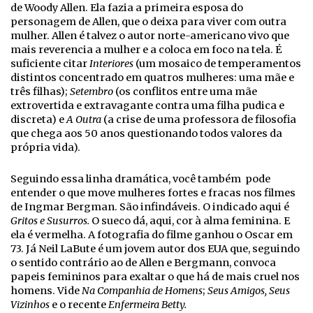
de Woody Allen. Ela fazia a primeira esposa do
personagem de Allen, que o deixa para viver com outra
mulher. Allen é talvez o autor norte-americano vivo que
mais reverencia a mulher e a coloca em foco na tela. É
suficiente citar
Interiores
(um mosaico de temperamentos
distintos concentrado em quatros mulheres: uma mãe e
três filhas);
Setembro
(os conflitos entre uma mãe
extrovertida e extravagante contra uma filha pudica e
discreta) e
A Outra
(a crise de uma professora de filosofia
que chega aos 50 anos questionando todos valores da
própria vida).
Seguindo essa linha dramática, você também pode
entender o que move mulheres fortes e fracas nos filmes
de Ingmar Bergman. São infindáveis. O indicado aqui é
Gritos e Susurros.
O sueco dá, aqui, cor à alma feminina. E
ela é vermelha. A fotografia do filme ganhou o Oscar em
73. Já Neil LaBute é um jovem autor dos EUA que, seguindo
o sentido contrário ao de Allen e Bergmann, convoca
papeis femininos para exaltar o que há de mais cruel nos
homens. Vide
Na Companhia de Homens
;
Seus Amigos, Seus
Vizinhos
e o recente
Enfermeira Betty.