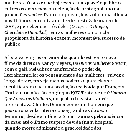
mulheres. O fato é que hoje existe um ‘quase’ equilíbrio
entres os dois sexos na detenção de protagonismo nas
produções
yankee
. Para comprovar, basta dar uma olhada
nos 11 filmes em cartaz no Recife, neste 8 de março de
2001, e perceber que três deles (
O Tigre e O Dragão
;
Chocolate
e
Hannibal
) tem as mulheres como mola
propulsora da história e fazem incontestável sucesso de
público.
A lista vai engrossar amanhã quando estrear o novo
filme da diretora Nancy Meyers,
Do Que as Mulheres Gostam
,
com o galã Mel Gibson usufruindo o poder de,
literalmente, ler os pensamentos das mulheres. Talvez o
longa de Meyers seja menos poderoso para elas se
identificarem que uma produção realizada por François
Truffaut no não tão longínquo 1977. Trata-se de
O Homem
Que Amava as Mulheres
, no qual o cineasta francês
apresentava Charles Denner como um homem que
passou sua vida inteira consagrando as do sexo
feminino; desde a infância (com traumas pela ausência
da mãe) até o último suspiro de vida (num hospital,
quando morre admirando a graciosidade dos