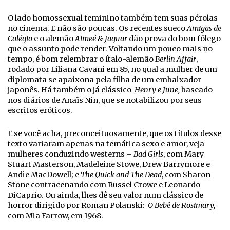
O lado homossexual feminino também tem suas pérolas
no cinema. E não são poucas. Os recentes sueco
Amigas de
Colégio
e o alemão
Aimeé & Jaguar
dão prova do bom fôlego
que o assunto pode render. Voltando um pouco mais no
tempo, é bom relembrar o ítalo-alemão
Berlin Affair
,
rodado por Liliana Cavani em 85, no qual a mulher de um
diplomata se apaixona pela filha de um embaixador
japonês. Há também o já clássico
Henry e June,
baseado
nos diários de Anaïs Nin, que se notabilizou por seus
escritos eróticos.
E se você acha, preconceituosamente, que os títulos desse
texto variaram apenas na temática sexo e amor, veja
mulheres conduzindo westerns –
Bad Girls
, com Mary
Stuart Masterson, Madeleine Stowe, Drew Barrymore e
Andie MacDowell; e
The Quick and The Dead
, com Sharon
Stone contracenando com Russel Crowe e Leonardo
DiCaprio. Ou ainda, lhes dê seu valor num clássico de
horror dirigido por Roman Polanski:
O Bebê de Rosimary,
com Mia Farrow, em 1968.