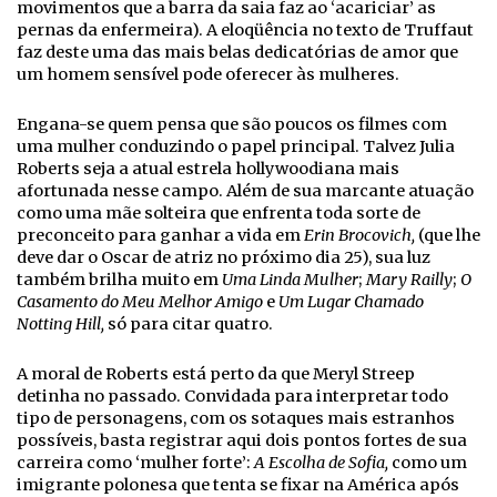
movimentos que a barra da saia faz ao ‘acariciar’ as
pernas da enfermeira). A eloqüência no texto de Truffaut
faz deste uma das mais belas dedicatórias de amor que
um homem sensível pode oferecer às mulheres.
Engana-se quem pensa que são poucos os filmes com
uma mulher conduzindo o papel principal. Talvez Julia
Roberts seja a atual estrela hollywoodiana mais
afortunada nesse campo. Além de sua marcante atuação
como uma mãe solteira que enfrenta toda sorte de
preconceito para ganhar a vida em
Erin Brocovich,
(que lhe
deve dar o Oscar de atriz no próximo dia 25), sua luz
também brilha muito em
Uma Linda Mulher
;
Mary Railly
;
O
Casamento do Meu Melhor Amigo
e
Um Lugar Chamado
Notting Hill,
só para citar quatro.
A moral de Roberts está perto da que Meryl Streep
detinha no passado. Convidada para interpretar todo
tipo de personagens, com os sotaques mais estranhos
possíveis, basta registrar aqui dois pontos fortes de sua
carreira como ‘mulher forte’:
A Escolha de Sofia,
como um
imigrante polonesa que tenta se fixar na América após