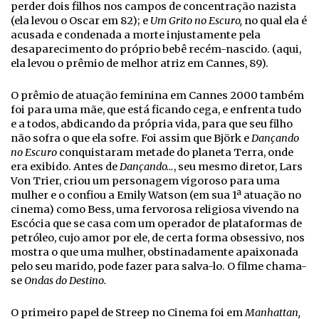
perder dois filhos nos campos de concentração nazista
(ela levou o Oscar em 82); e
Um Grito no Escuro,
no qual ela é
acusada e condenada a morte injustamente pela
desaparecimento do próprio bebê recém-nascido. (aqui,
ela levou o prêmio de melhor atriz em Cannes, 89).
O prêmio de atuação feminina em Cannes 2000 também
foi para uma mãe, que está ficando cega, e enfrenta tudo
e a todos, abdicando da própria vida, para que seu filho
não sofra o que ela sofre. Foi assim que Björk e
Dançando
no Escuro
conquistaram metade do planeta Terra, onde
era exibido. Antes de
Dançando…
, seu mesmo diretor, Lars
Von Trier, criou um personagem vigoroso para uma
mulher e o confiou a Emily Watson (em sua 1ª atuação no
cinema) como Bess, uma fervorosa religiosa vivendo na
Escócia que se casa com um operador de plataformas de
petróleo, cujo amor por ele, de certa forma obsessivo, nos
mostra o que uma mulher, obstinadamente apaixonada
pelo seu marido, pode fazer para salva-lo. O filme chama-
se
Ondas do Destino.
O primeiro papel de Streep no Cinema foi em
Manhattan,