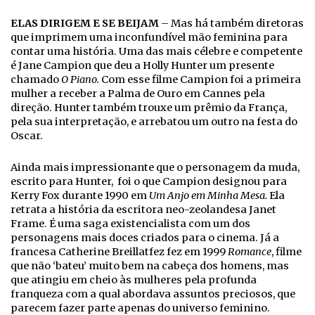
ELAS DIRIGEM E SE BEIJAM
– Mas há também diretoras
que imprimem uma inconfundível mão feminina para
contar uma história. Uma das mais célebre e competente
é Jane Campion que deu a Holly Hunter um presente
chamado
O Piano.
Com esse filme Campion foi a primeira
mulher a receber a Palma de Ouro em Cannes pela
direção. Hunter também trouxe um prêmio da França,
pela sua interpretação, e arrebatou um outro na festa do
Oscar.
Ainda mais impressionante que o personagem da muda,
escrito para Hunter, foi o que Campion designou para
Kerry Fox durante 1990 em
Um Anjo em Minha Mesa.
Ela
retrata a história da escritora neo-zeolandesa Janet
Frame. É uma saga existencialista com um dos
personagens mais doces criados para o cinema. Já a
francesa Catherine Breillatfez fez em 1999
Romance
, filme
que não ‘bateu’ muito bem na cabeça dos homens, mas
que atingiu em cheio às mulheres pela profunda
franqueza com a qual abordava assuntos preciosos, que
parecem fazer parte apenas do universo feminino.