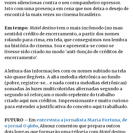
vozes silenciosas contra o seu companheiro opressor.
Isto com uma presença em cena que nos deixa o desejo de
encontrá-la mais vezes no cinema brasileiro.
Em tempo
:
Motel destino
tem o mais incômodo (no mau
sentido) crédito de encerramento, a partir dos nomes
rolando para cima, em tela, que conseguimos nos lembra
na história do cinema. Soa e apresenta-se como se
tivesse sido criado no modo ‘anti-função de créditos de
encerramento’.
A leitura das informações com os nomes subindo na tela
são quase ilegíveis. A alta melodia eletrônica ao fundo
(pobre, registre-se… e nada contra melodias eletrônicas)
somadas às luzes multicoloridas alternadas segundo a
segundo só reforçam o modo repelente do trabalho
criado aqui nos créditos. Impressionante e muito curioso
para entender a justificativa do conceito aqui trabalhado.
FUTURO
– Em
entrevista a jornalista Maria Fortuna, de
o jornal
O globo
, Aïnouz comentou que prepara outros
dois longas que formarão uma trilogia com
Motel destino.