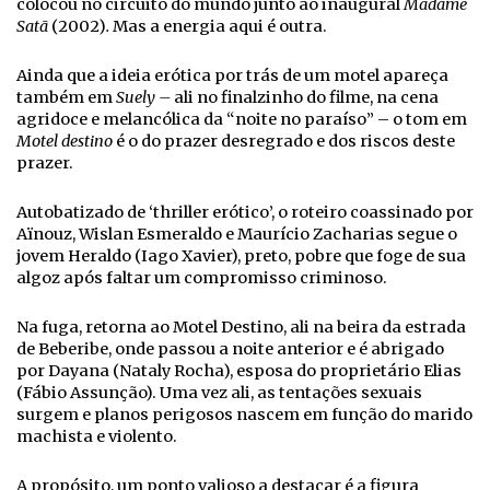
colocou no circuito do mundo junto ao inaugural
Madame
Satã
(2002)
.
Mas a energia aqui é outra.
Ainda que a ideia erótica por trás de um motel apareça
também em
Suely –
ali no finalzinho do filme, na cena
agridoce e melancólica da “noite no paraíso” – o tom em
Motel destino
é o do prazer desregrado e dos riscos deste
prazer.
Autobatizado de ‘thriller erótico’, o roteiro coassinado por
Aïnouz, Wislan Esmeraldo e Maurício Zacharias segue o
jovem Heraldo (Iago Xavier), preto, pobre que foge de sua
algoz após faltar um compromisso criminoso.
Na fuga, retorna ao Motel Destino, ali na beira da estrada
de Beberibe, onde passou a noite anterior e é abrigado
por Dayana (Nataly Rocha), esposa do proprietário Elias
(Fábio Assunção). Uma vez ali, as tentações sexuais
surgem e planos perigosos nascem em função do marido
machista e violento.
A propósito, um ponto valioso a destacar é a figura