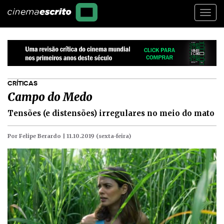
Togg
navi
CRÍTICAS
Campo do Medo
Tensões (e distensões) irregulares no meio do mato
Por Felipe Berardo |
11.10.2019 (sexta-feira)