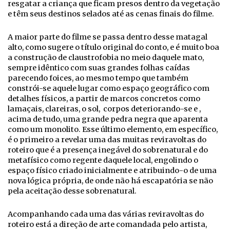
resgatar a criança que ficam presos dentro da vegetação
e têm seus destinos selados até as cenas finais do filme.
A maior parte do filme se passa dentro desse matagal
alto, como sugere o título original do conto, e é muito boa
a construção de claustrofobia no meio daquele mato,
sempre idêntico com suas grandes folhas caídas
parecendo foices, ao mesmo tempo que também
constrói-se aquele lugar como espaço geográfico com
detalhes físicos, a partir de marcos concretos como
lamaçais, clareiras, o sol, corpos deteriorando-se e ,
acima de tudo, uma grande pedra negra que aparenta
como um monolito. Esse último elemento, em específico,
é o primeiro a revelar uma das muitas reviravoltas do
roteiro que é a presença inegável do sobrenatural e do
metafísico como regente daquele local, engolindo o
espaço físico criado inicialmente e atribuindo-o de uma
nova lógica própria, de onde não há escapatória se não
pela aceitação desse sobrenatural.
Acompanhando cada uma das várias reviravoltas do
roteiro está a direção de arte comandada pelo artista,