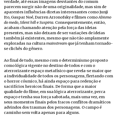
verdade, até essas imagens desviantes do comum
parecem surgir não de uma originalidade, mas sim de
aparentes influências diretas interessantes como Junji
Ito, Gaspar Noé, Darren Arronofsky e filmes como
Abismo
do medo
,
Silent hill
e
Suspiria
. Consequentemente, então,
acabam chamando atenção pela força das ideias
presentes, mas não deixam de ser variações de ideias
também já existentes, mesmo que não tão amplamente
exploradas na cultura
mainstream
que já tenham tornado-
se clichês do gênero.
Ao final de tudo, mesmo com o determinismo proposto
como lógica vigente no destino de todos e com o
aterrorizante espaço metafísico que revela-se maior que
a individualidade de todos os personagens, flertando com
o horror cósmico, há ainda espaço para redenção e
sacrifícios heroicos finais. De forma que a maior
qualidade do filme, em sua lógica aterrorizante, perca
espaço e tenha sua força sabotada, mais uma vez, em
seus momentos finais pelos fracos conflitos dramáticos
advindos dos traumas dos personagens. O campo é
caminho sem volta apenas para alguns.