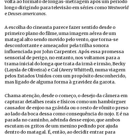
volta ao formato de longas-metragem após um período
longo dirigindo para televisão em séries como
Westworld
e
Deuses americanos
.
A escolha do cineasta parece fazer sentido desde o
primeiro plano do filme, uma imagem aérea de um
matagal alto sendo movido pelo vento, que torna-se
desconfortante e ameaçador pela trilha sonora
influenciada por John Carpenter. Após essa promessa
sensorial de perigo, no entanto, nos voltamos para a
trama inicial do longa que trata da irmã e irmão, Becky
(Laysla de Oliveira) e Cal (Avery Whitted), numa viagem
pelos Estados Unidos com um propósito desconhecido,
mas ligado de alguma forma à gravidez da garota.
Chama atenção, desde o começo, o desejo da câmera em
capturar detalhes reais e físicos como um hambúrguer
causador de enjoo na grávida ou o resto de vômito preso
ao lado da boca dessa como consequência do nojo. E é na
parada no caminho, advinda desse enjoo, que ambos
escutam os gritos de um menino pedindo por ajuda
dentro do matagal. É, então, ao decidir entrar para