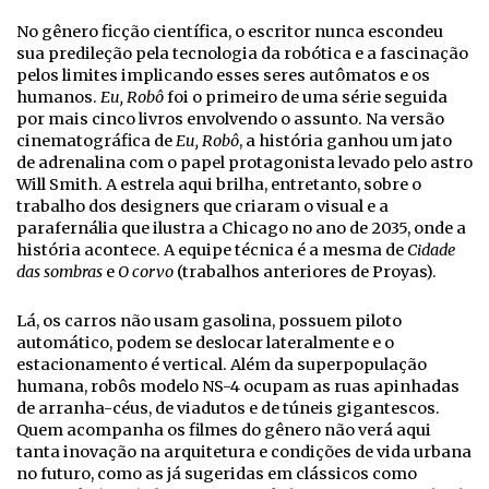
No gênero ficção científica, o escritor nunca escondeu
sua predileção pela tecnologia da robótica e a fascinação
pelos limites implicando esses seres autômatos e os
humanos.
Eu, Robô
foi o primeiro de uma série seguida
por mais cinco livros envolvendo o assunto. Na versão
cinematográfica de
Eu, Robô
, a história ganhou um jato
de adrenalina com o papel protagonista levado pelo astro
Will Smith. A estrela aqui brilha, entretanto, sobre o
trabalho dos designers que criaram o visual e a
parafernália que ilustra a Chicago no ano de 2035, onde a
história acontece. A equipe técnica é a mesma de
Cidade
das sombras
e
O corvo
(trabalhos anteriores de Proyas).
Lá, os carros não usam gasolina, possuem piloto
automático, podem se deslocar lateralmente e o
estacionamento é vertical. Além da superpopulação
humana, robôs modelo NS-4 ocupam as ruas apinhadas
de arranha-céus, de viadutos e de túneis gigantescos.
Quem acompanha os filmes do gênero não verá aqui
tanta inovação na arquitetura e condições de vida urbana
no futuro, como as já sugeridas em clássicos como