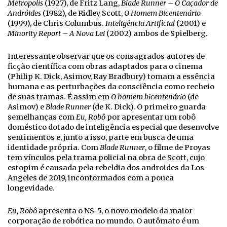
Metropolis
(1927), de Fritz Lang,
Blade Runner – O Caçador de
Andróides
(1982), de Ridley Scott,
O Homem Bicentenário
(1999), de Chris Columbus.
Inteligência Artificial
(2001) e
Minority Report – A Nova Lei
(2002) ambos de Spielberg.
Interessante observar que os consagrados autores de
ficção científica com obras adaptados para o cinema
(Philip K. Dick, Asimov, Ray Bradbury) tomam a essência
humana e as perturbações da consciência como recheio
de suas tramas. É assim em
O homem bicentenário
(de
Asimov) e
Blade Runner
(de K. Dick). O primeiro guarda
semelhanças com
Eu, Robô
por apresentar um robô
doméstico dotado de inteligência especial que desenvolve
sentimentos e, junto a isso, parte em busca de uma
identidade própria. Com
Blade Runner
, o filme de Proyas
tem vínculos pela trama policial na obra de Scott, cujo
estopim é causada pela rebeldia dos androides da Los
Angeles de 2019, inconformados com a pouca
longevidade.
Eu, Robô
apresenta o NS-5, o novo modelo da maior
corporação de robótica no mundo. O autômato é um