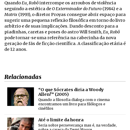
Quando
Eu, Robô
interrompe os arroubos de violência
seguindo a estética de
O Exterminador do Futuro
(1984) e a
Matrix
(1993), o diretor Proyas consegue abrir espaço para
sugerir uma pequena reflexão filosófica em torno do livro
arbítrio e de suas implicações. Dando desconto para a
piadinhas, caretas e poses do astro Will Smith,
Eu, Robô
pode tornar-se uma referência na cabecinha da nova
geração de fãs de ficção científica. A classificação etária é
de 12 anos.
Relacionadas
“O que Sócrates diria a Woody
Allen?” (2005)
Quando a filosofia dialoga com o cinema
encontramos um livro para filólogos e
cinéfilos
Até o limite da honra
Seria sobre perseverança mas é, na verdade,
sobre a careca da Demi Moore.