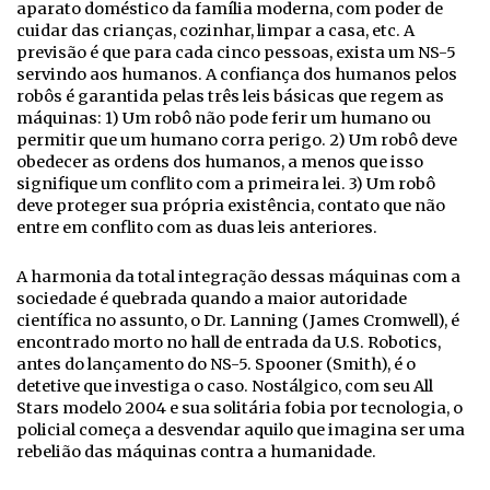
aparato doméstico da família moderna, com poder de
cuidar das crianças, cozinhar, limpar a casa, etc. A
previsão é que para cada cinco pessoas, exista um NS-5
servindo aos humanos. A confiança dos humanos pelos
robôs é garantida pelas três leis básicas que regem as
máquinas: 1) Um robô não pode ferir um humano ou
permitir que um humano corra perigo. 2) Um robô deve
obedecer as ordens dos humanos, a menos que isso
signifique um conflito com a primeira lei. 3) Um robô
deve proteger sua própria existência, contato que não
entre em conflito com as duas leis anteriores.
A harmonia da total integração dessas máquinas com a
sociedade é quebrada quando a maior autoridade
científica no assunto, o Dr. Lanning (James Cromwell), é
encontrado morto no hall de entrada da U.S. Robotics,
antes do lançamento do NS-5. Spooner (Smith), é o
detetive que investiga o caso. Nostálgico, com seu All
Stars modelo 2004 e sua solitária fobia por tecnologia, o
policial começa a desvendar aquilo que imagina ser uma
rebelião das máquinas contra a humanidade.