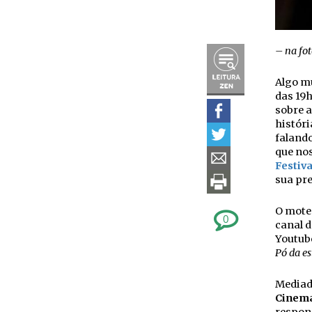
– na fot
Algo mu
das 19h
sobre 
históri
falando
que no
Festiva
sua pr
O mote 
0
canal d
Youtub
Pó da es
Mediado
Cinema