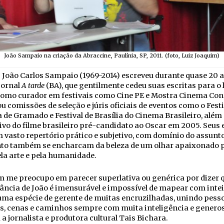
João Sampaio na criação da Abraccine, Paulínia, SP, 2011. (foto, Luiz Joaquim)
 João Carlos Sampaio (1969-2014) escreveu durante quase 20 
jornal
A tarde
(BA), que gentilmente cedeu suas escritas para o l
como curador em festivais como Cine PE e Mostra Cinema Con
u comissões de seleção e júris oficiais de eventos como o Festi
de Gramado e Festival de Brasília do Cinema Brasileiro, além 
ivo do filme brasileiro pré-candidato ao Oscar em 2005. Seus 
 vasto repertório prático e subjetivo, com domínio do assunto
to também se encharcam da beleza de um olhar apaixonado p
ela arte e pela humanidade.
 me preocupo em parecer superlativa ou genérica por dizer 
ncia de João é imensurável e impossível de mapear com intei
 uma espécie de gerente de muitas encruzilhadas, unindo pess
s, cenas e caminhos sempre com muita inteligência e generos
 a jornalista e produtora cultural Tais Bichara.