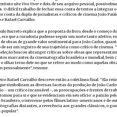
extinto site
Viva Viver
e dois de seu arquivo pessoal, possivelm
s. O difícil trabalho de fechar essa conta de textos a integrar o 
or conta da dupla de jornalistas e críticos de cinema João Paul
 e Rafael Carvalho.
ulo Barreto explica que a proposta do livro, desde o começo d
, era que a curadoria pudesse seguir um norte tanto afetivo, e
de obras de grande valor sentimental para João Carlos, quant
 de ser um registro de sua trajetória como crítico de cinema. 
 seleção buscou abranger críticas sobre obras que representa
os marcantes da cinematografia brasileira e mundial, bem 
o olhar terno dele no que se refere ao modo como aquelas obr
m pessoalmente”, resume.
iro Rafael Carvalho descreve então a coletânea final: “Ela reú
que simbolizam as diversas facetas da produção de João Carlo
 – um crítico incansável –, as preocupações e frentes de tra
 tomou para si e que se evidenciam em seu ofício: a paixão pel
brasileiro, o interesse pelos filmes latino-americanos e de ou
ografias distantes, a reverência aos grandes clássicos, o gos
 popular”.