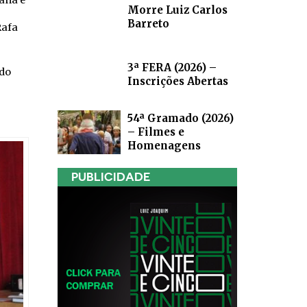
tana e
Morre Luiz Carlos
Barreto
Rafa
3ª FERA (2026) –
ndo
Inscrições Abertas
54ª Gramado (2026)
– Filmes e
Homenagens
PUBLICIDADE