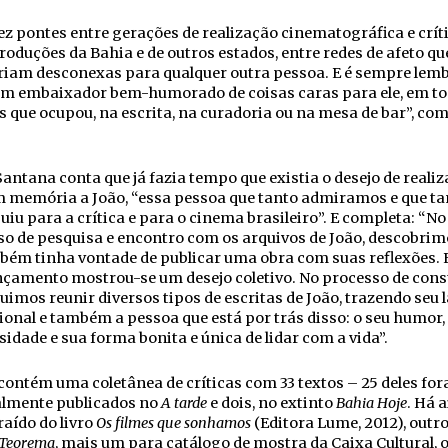
ez pontes entre gerações de realização cinematográfica e críti
roduções da Bahia e de outros estados, entre redes de afeto qu
riam desconexas para qualquer outra pessoa. E é sempre lem
m embaixador bem-humorado de coisas caras para ele, em to
 que ocupou, na escrita, na curadoria ou na mesa de bar”, co
Santana conta que já fazia tempo que existia o desejo de realiz
m memória a João, “essa pessoa que tanto admiramos e que ta
uiu para a crítica e para o cinema brasileiro”. E completa: “No
o de pesquisa e encontro com os arquivos de João, descobrim
bém tinha vontade de publicar uma obra com suas reflexões. 
nçamento mostrou-se um desejo coletivo. No processo de cons
imos reunir diversos tipos de escritas de João, trazendo seu 
ional e também a pessoa que está por trás disso: o seu humor,
idade e sua forma bonita e única de lidar com a vida”.
contém uma coletânea de críticas com 33 textos – 25 deles fo
almente publicados no
A tarde
e dois, no extinto
Bahia Hoje
. Há 
aído do livro
Os filmes que sonhamos
(Editora Lume, 2012), outro
 Teorema
, mais um para catálogo de mostra da Caixa Cultural, 