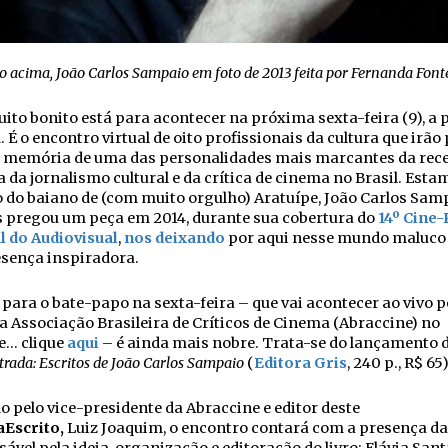
o acima, João Carlos Sampaio em foto de 2013 feita por Fernanda Font
ito bonito está para acontecer na próxima sexta-feira (9), a p
. É o encontro virtual de oito profissionais da cultura que irão
a memória de uma das personalidades mais marcantes da rec
a da jornalismo cultural e da crítica de cinema no Brasil. Esta
 do baiano de (com muito orgulho) Aratuípe, João Carlos Sam
s pregou um peça em 2014, durante sua cobertura do
14º Cine-
l do Audiovisual
,
nos deixando
por aqui nesse mundo maluco
esença inspiradora.
para o bate-papo na sexta-feira – que vai acontecer ao vivo p
a Associação Brasileira de Críticos de Cinema (Abraccine) no
e… clique
aqui
– é ainda mais nobre. Trata-se do lançamento d
trada: Escritos de João Carlos Sampaio
(
Editora Gris
, 240 p., R$ 65)
 pelo vice-presidente da Abraccine e editor deste
Escrito,
Luiz Joaquim, o encontro contará com a presença da