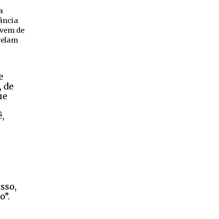
a
ância
, vem de
velam
e
, de
ue
,
sso,
o”.