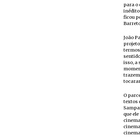
para o 
inédito
ficou p
Barreto
João Pa
projeto
termos 
sentido
isso, a
moment
trazem 
tocara
O parce
textos 
Sampaio
que ele
cinema 
cinemat
cinema