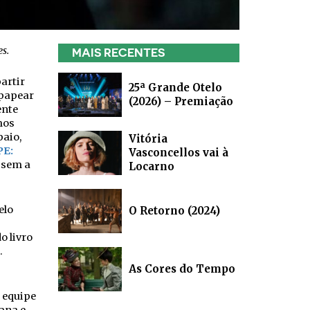
es.
MAIS RECENTES
artir
25ª Grande Otelo
 papear
(2026) – Premiação
ente
mos
paio,
Vitória
PE:
Vasconcellos vai à
 sem a
Locarno
elo
O Retorno (2024)
o livro
.
As Cores do Tempo
 equipe