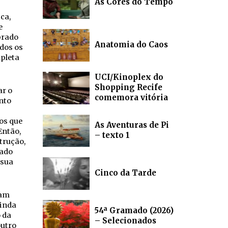
As Cores do Tempo
ca,
e
brado
Anatomia do Caos
dos os
mpleta
UCI/Kinoplex do
Shopping Recife
ar o
comemora vitória
nto
os que
As Aventuras de Pi
Então,
– texto 1
trução,
lado
 sua
Cinco da Tarde
ram
ainda
54ª Gramado (2026)
 da
– Selecionados
outro