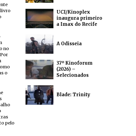
ente
livro
UCI/Kinoplex
o
inaugura primeiro
a Imax do Recife
o
m
A Odisseia
o no
“Por
m
37º Kinoforum
como
(2026) –
as o
Selecionados
ne
Blade: Trinity
s
balho
o
tras
to pelo