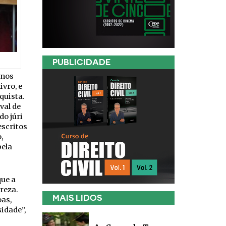
PUBLICIDADE
anos
ivro, e
quista.
val de
do júri
escritos
,
ela
que a
reza.
MAIS LIDOS
oas,
idade”,