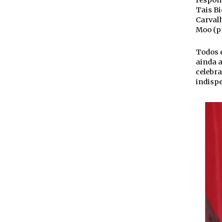
respons
Tais Bi
Carvalh
Moo (pr
Todos 
ainda a
celebra
indispe