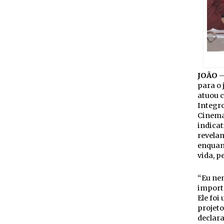
JOÃO
–
para o 
atuou 
Integro
Cinema 
indicat
revelam
enquan
vida, p
“Eu nem
importâ
Ele foi
projeto
declara