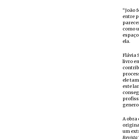
“João f
entre p
parece
como u
espaços
ela.
Flávia 
livro e
contrib
process
ele tam
este la
consegu
profiss
generos
A obra 
origin
um extr
Revista