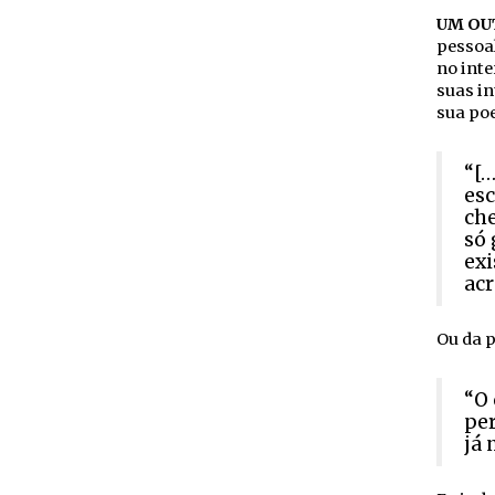
UM OU
pessoal
no inte
suas in
sua poe
“[…
esc
che
só 
exi
acr
Ou da p
“O 
per
já 