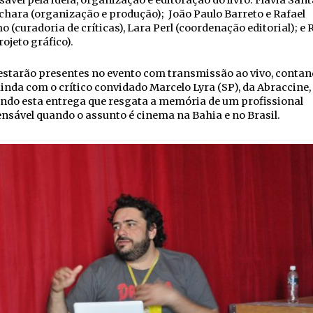
ável pela ideia, organização e editoração do livro: Flávia San
chara (organização e produção); João Paulo Barreto e Rafael
o (curadoria de críticas), Lara Perl (coordenação editorial); e 
ojeto gráfico).
estarão presentes no evento com transmissão ao vivo, conta
inda com o crítico convidado Marcelo Lyra (SP), da Abraccine,
ndo esta entrega que resgata a memória de um profissional
nsável quando o assunto é cinema na Bahia e no Brasil.