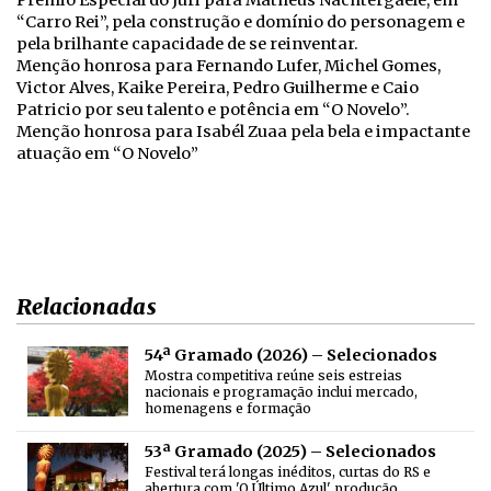
Prêmio Especial do Júri para Matheus Nachtergaele, em
“Carro Rei”, pela construção e domínio do personagem e
pela brilhante capacidade de se reinventar.
Menção honrosa para Fernando Lufer, Michel Gomes,
Victor Alves, Kaike Pereira, Pedro Guilherme e Caio
Patricio por seu talento e potência em “O Novelo”.
Menção honrosa para Isabél Zuaa pela bela e impactante
atuação em “O Novelo”
Relacionadas
54ª Gramado (2026) – Selecionados
Mostra competitiva reúne seis estreias
nacionais e programação inclui mercado,
homenagens e formação
53ª Gramado (2025) – Selecionados
Festival terá longas inéditos, curtas do RS e
abertura com 'O Último Azul', produção