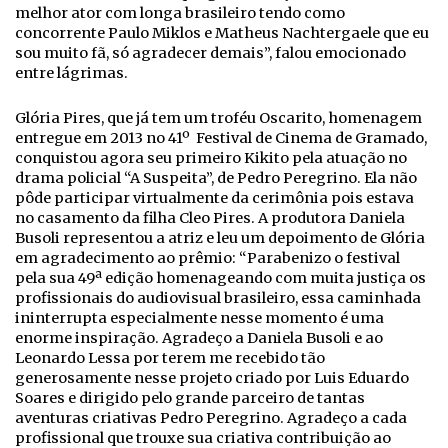
melhor ator com longa brasileiro tendo como
concorrente Paulo Miklos e Matheus Nachtergaele que eu
sou muito fã, só agradecer demais”, falou emocionado
entre lágrimas.
Glória Pires, que já tem um troféu Oscarito, homenagem
entregue em 2013 no 41º Festival de Cinema de Gramado,
conquistou agora seu primeiro Kikito pela atuação no
drama policial “A Suspeita”, de Pedro Peregrino. Ela não
pôde participar virtualmente da cerimônia pois estava
no casamento da filha Cleo Pires. A produtora Daniela
Busoli representou a atriz e leu um depoimento de Glória
em agradecimento ao prêmio: “Parabenizo o festival
pela sua 49ª edição homenageando com muita justiça os
profissionais do audiovisual brasileiro, essa caminhada
ininterrupta especialmente nesse momento é uma
enorme inspiração. Agradeço a Daniela Busoli e ao
Leonardo Lessa por terem me recebido tão
generosamente nesse projeto criado por Luis Eduardo
Soares e dirigido pelo grande parceiro de tantas
aventuras criativas Pedro Peregrino. Agradeço a cada
profissional que trouxe sua criativa contribuição ao