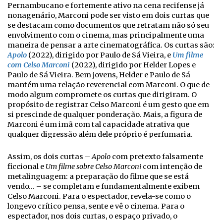
Pernambucano e fortemente ativo na cena recifense já
nonagenário, Marconi pode ser visto em dois curtas que
se destacam como documentos que retratam não só seu
envolvimento com o cinema, mas principalmente uma
maneira de pensar a arte cinematográfica. Os curtas são:
Apolo
(2022), dirigido por Paulo de Sá Vieira, e
Um filme
com Celso Marconi
(2022), dirigido por Helder Lopes e
Paulo de Sá Vieira. Bem jovens, Helder e Paulo de Sá
mantém uma relação reverencial com Marconi. O que de
modo algum compromete os curtas que dirigiram. O
propósito de registrar Celso Marconi é um gesto que em
si prescinde de qualquer ponderação. Mais, a figura de
Marconi é um imã com tal capacidade atrativa que
qualquer digressão além dele próprio é perfumaria.
Assim, os dois curtas –
Apolo
com pretexto falsamente
ficcional e
Um filme sobre Celso Marconi
com intenção de
metalinguagem: a preparação do filme que se está
vendo… – se completam e fundamentalmente exibem
Celso Marconi. Para o espectador, revela-se como o
longevo crítico pensa, sente e vê o cinema. Para o
espectador, nos dois curtas, o espaço privado, o