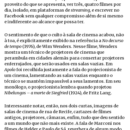
proveito do que se apresenta, ver três, quatro filmes por
dia, isolado, em plataformas de
streaming
, e escrever no
Facebook sem qualquer compromisso além de si mesmo
e indiferente ao alcance que possa ter.
O sentimento de que o culto à sala de cinema acabou, não
à toa, é explicitamente exibido na referência a
No decurso
de tempo
(1976), de Wim Wenders. Nesse filme, Wenders
mostra um técnico de projetores de cinema que
perambula em cidades alemãs para consertar projetores
enferrujados, que serão usados em salas vazias. Em
Apolo
foi recolhida justamente a fala do projecionista de
um cinema, lamentando as salas vazias enquanto o
técnico se mantém impassível a seus lamentos. Em seu
monólogo, o projecionista lembra quando projetou
Nibelungos – a morte de Siegfried
(1924), de Fritz Lang.
Interessante notar, então, nos dois curtas, imagens de
salas de cinema de rua de Recife, cartazes de filmes
antigos, projetores, câmaras, enfim, tudo que deu sentido
a um mundo que não mais existe. A fala de Marconi nos
filmes de Helder e Paulo de Sá, reverbera de algum modo