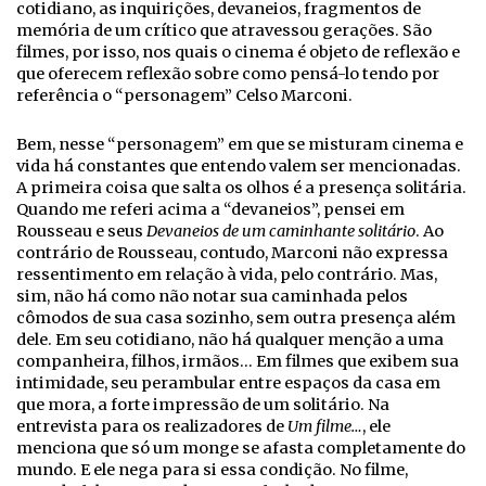
cotidiano, as inquirições, devaneios, fragmentos de
memória de um crítico que atravessou gerações. São
filmes, por isso, nos quais o cinema é objeto de reflexão e
que oferecem reflexão sobre como pensá-lo tendo por
referência o “personagem” Celso Marconi.
Bem, nesse “personagem” em que se misturam cinema e
vida há constantes que entendo valem ser mencionadas.
A primeira coisa que salta os olhos é a presença solitária.
Quando me referi acima a “devaneios”, pensei em
Rousseau e seus
Devaneios de um caminhante solitário
. Ao
contrário de Rousseau, contudo, Marconi não expressa
ressentimento em relação à vida, pelo contrário. Mas,
sim, não há como não notar sua caminhada pelos
cômodos de sua casa sozinho, sem outra presença além
dele. Em seu cotidiano, não há qualquer menção a uma
companheira, filhos, irmãos… Em filmes que exibem sua
intimidade, seu perambular entre espaços da casa em
que mora, a forte impressão de um solitário. Na
entrevista para os realizadores de
Um filme…
, ele
menciona que só um monge se afasta completamente do
mundo. E ele nega para si essa condição. No filme,