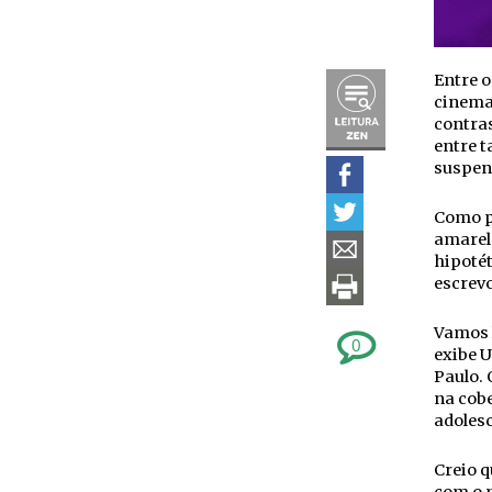
Entre 
cinema,
contras
entre t
suspens
Como p
amarelo
hipotét
escrev
Vamos l
0
exibe U
Paulo. 
na cob
adolesc
Creio q