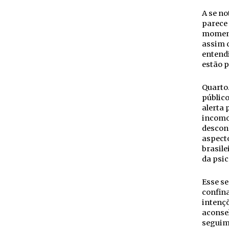
A se no
parece 
moment
assim c
entendi
estão p
Quarto
público
alerta 
incomo
desconh
aspect
brasile
da psic
Esse se
confina
intençõ
aconsel
seguime