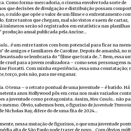
ra. Como forma-mercadoria, o cinema envolve toda sorte de
os que decisões de divulgação e distribuição possam comport
o, o ruído que opõe o valor de um filme e o enfrentamento com
. Entre tantos que chegam, mal são vistos e saem de cartaz,
inúmeros serão só registrados em estatística nas planilhas
” produção anual publicada pela Ancine…
sulo…
é um entre tantos com bom potencial para ficar na mem
a” de amigos e familiares de Caroline. Depois de amanhã, no
esavisado se lembraria do “filme que trata de…”. Bem, essa u
de cruel para a jovem realizadora – como seus personagens n
ine Fioratti. Com minha experiência, essa uma constatação; 
e, torço, pois não, para me enganar.
. O tema – o retrato pontual de uma juventude – é batido. Há 
setenta anos Hollywood pôs em cena nos mais variados conte
ões a juventude como protagonista. Assim,
Meu Casulo…
não pa
o mesmo. Óbvio, sabemos bem, o figurino de
Juventude Transvi
 de Nicholas Ray, difere do de uma fita de 2024…
amente, nessa mutação de figurinos, o que uma juventude pont
média alta de São Paulo pode trazer de novo… Com óbvios múlt