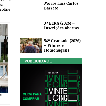
zer que
Morre Luiz Carlos
ra
Barreto
roline
3ª FERA (2026) –
Inscrições Abertas
54ª Gramado (2026)
– Filmes e
Homenagens
PUBLICIDADE
as