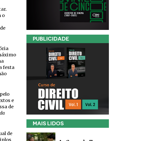
ar.
 o
 de
PUBLICIDADE
ória
 máximo
ma
a festa
não
pelo
xtos e
ssa de
ada
MAIS LIDOS
ual de
iplos