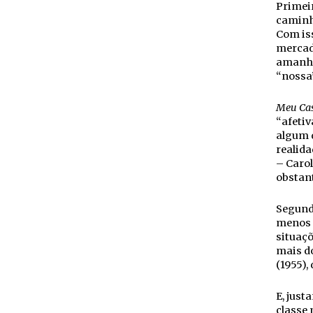
Primei
caminh
Com iss
mercado
amanhã 
“nossa
Meu Ca
“afetiv
algum d
realida
– Carol
obstant
Segunda
menos 
situaç
mais d
(1955),
E, just
classe 