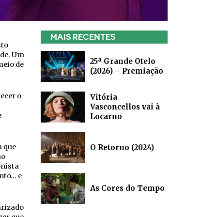
MAIS RECENTES
sto
ade. Um
25ª Grande Otelo
meio de
(2026) – Premiação
ecer o
Vitória
Vasconcellos vai à
e
Locarno
 que
O Retorno (2024)
ão
onista
nto… e
As Cores do Tempo
arizado