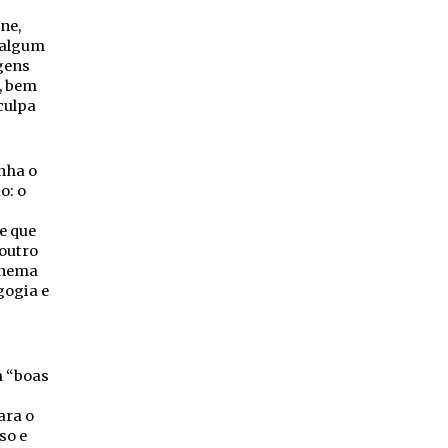
ne,
 algum
gens
, bem
culpa
enha o
o: o
e que
 outro
inema
gogia e
m “boas
ara o
so e