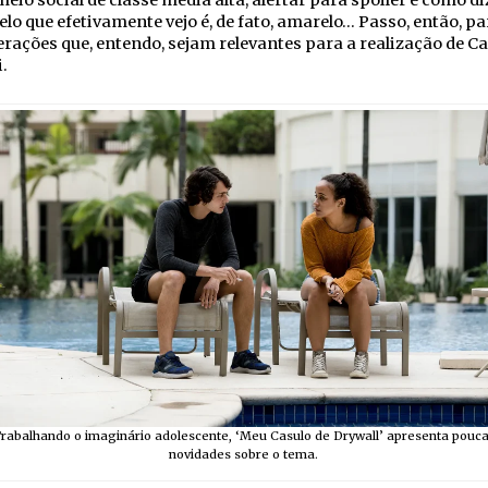
eio social de classe média alta, alertar para spoiler é como di
lo que efetivamente vejo é, de fato, amarelo… Passo, então, pa
rações que, entendo, sejam relevantes para a realização de Ca
.
rabalhando o imaginário adolescente, ‘Meu Casulo de Drywall’ apresenta pouc
novidades sobre o tema.