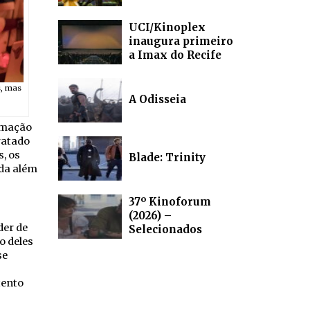
UCI/Kinoplex
inaugura primeiro
a Imax do Recife
s, mas
A Odisseia
rmação
ratado
, os
Blade: Trinity
ada além
37º Kinoforum
(2026) –
der de
Selecionados
o deles
se
tento