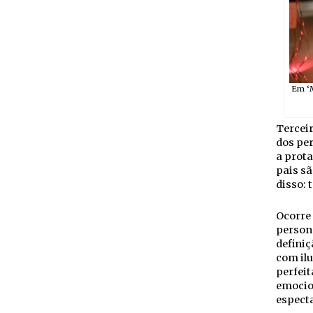
Em ‘M
Tercei
dos pe
a prota
pais sã
disso: 
Ocorre
persona
definiç
com ilu
perfei
emocio
espect