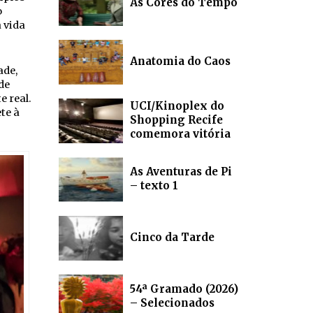
As Cores do Tempo
o
 vida
Anatomia do Caos
ade,
de
e real.
UCI/Kinoplex do
te à
Shopping Recife
comemora vitória
As Aventuras de Pi
– texto 1
Cinco da Tarde
54ª Gramado (2026)
– Selecionados