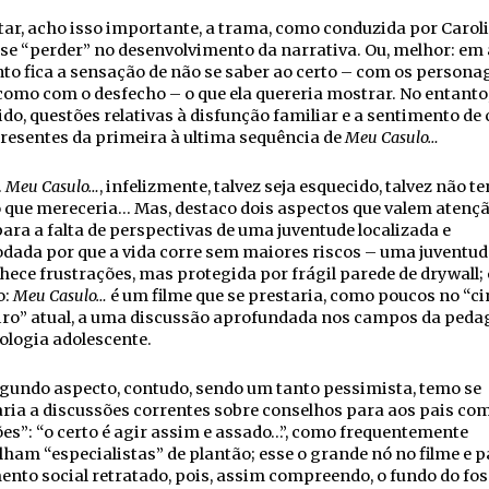
tar, acho isso importante, a trama, como conduzida por Caroli
se “perder” no desenvolvimento da narrativa. Ou, melhor: em
o fica a sensação de não se saber ao certo – com os persona
omo com o desfecho – o que ela quereria mostrar. No entanto
do, questões relativas à disfunção familiar e a sentimento de 
resentes da primeira à ultima sequência de
Meu Casulo…
.
Meu Casulo…
, infelizmente, talvez seja esquecido, talvez não t
 que mereceria… Mas, destaco dois aspectos que valem atençã
para a falta de perspectivas de uma juventude localizada e
dada por que a vida corre sem maiores riscos – uma juventud
ece frustrações, mas protegida por frágil parede de drywall;
o:
Meu Casulo…
é um filme que se prestaria, como poucos no “c
iro” atual, a uma discussão aprofundada nos campos da peda
ologia adolescente.
gundo aspecto, contudo, sendo um tanto pessimista, temo se
ria a discussões correntes sobre conselhos para aos pais co
es”: “o certo é agir assim e assado…”, como frequentemente
ham “especialistas” de plantão; esse o grande nó no filme e p
nto social retratado, pois, assim compreendo, o fundo do fos