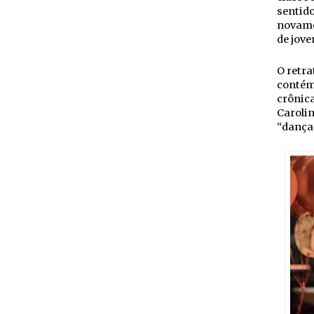
sentido
novame
de jov
O retra
contém
crônica
Carolin
“dança 