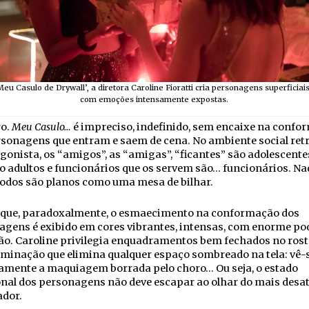
eu Casulo de Drywall’, a diretora Caroline Fioratti cria personagens superficiai
com emoções intensamente expostas.
ro.
Meu Casulo…
é impreciso, indefinido, sem encaixe na confo
rsonagens que entram e saem de cena. No ambiente social ret
gonista, os “amigos”, as “amigas”, “ficantes” são adolescentes
o adultos e funcionários que os servem são… funcionários. N
todos são planos como uma mesa de bilhar.
 que, paradoxalmente, o esmaecimento na conformação dos
gens é exibido em cores vibrantes, intensas, com enorme po
ão. Caroline privilegia enquadramentos bem fechados no rost
minação que elimina qualquer espaço sombreado na tela: vê-
tamente a maquiagem borrada pelo choro… Ou seja, o estado
nal dos personagens não deve escapar ao olhar do mais desa
ador.