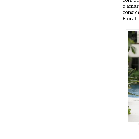
com o m
o amare
conside
Fioratti
T