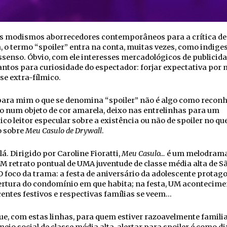
os modismos aborrecedores contemporâneos para a crítica de
 o termo “spoiler” entra na conta, muitas vezes, como indige
senso. Óbvio, com ele interesses mercadológicos de publicid
antos para curiosidade do espectador: forjar expectativa por 
e extra-fílmico.
ara mim o que se denomina “spoiler” não é algo como reconh
 num objeto de cor amarela, deixo nas entrelinhas para um
ico leitor especular sobre a existência ou não de spoiler no qu
o sobre
Meu Casulo de Drywall
.
á. Dirigido por Caroline Fioratti,
Meu Casulo…
é um melodrama
M retrato pontual de UMA juventude de classe média alta de S
O foco da trama: a festa de aniversário da adolescente protag
ertura do condomínio em que habita; na festa, UM acontecime
entes festivos e respectivas famílias se veem…
ue, com estas linhas, para quem estiver razoavelmente famili