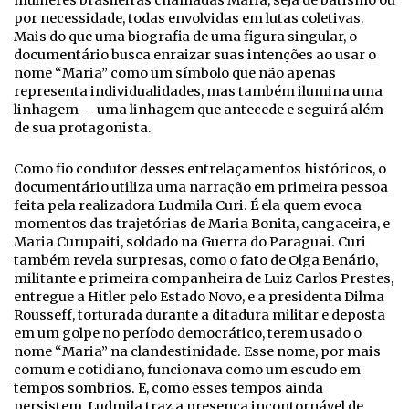
mulheres brasileiras chamadas Maria, seja de batismo ou
por necessidade, todas envolvidas em lutas coletivas.
Mais do que uma biografia de uma figura singular, o
documentário busca enraizar suas intenções ao usar o
nome “Maria” como um símbolo que não apenas
representa individualidades, mas também ilumina uma
linhagem – uma linhagem que antecede e seguirá além
de sua protagonista.
Como fio condutor desses entrelaçamentos históricos, o
documentário utiliza uma narração em primeira pessoa
feita pela realizadora Ludmila Curi. É ela quem evoca
momentos das trajetórias de Maria Bonita, cangaceira, e
Maria Curupaiti, soldado na Guerra do Paraguai. Curi
também revela surpresas, como o fato de Olga Benário,
militante e primeira companheira de Luiz Carlos Prestes,
entregue a Hitler pelo Estado Novo, e a presidenta Dilma
Rousseff, torturada durante a ditadura militar e deposta
em um golpe no período democrático, terem usado o
nome “Maria” na clandestinidade. Esse nome, por mais
comum e cotidiano, funcionava como um escudo em
tempos sombrios. E, como esses tempos ainda
persistem, Ludmila traz a presença incontornável de