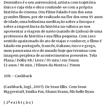
Dezembro é o seu aniversário), artista com trajetória
única e cuja vida e obra confunde-se com a própria
história do cinema. Um Filme Falado é um dos seus
grandes filmes, por ele realizado na flor dos seus 95 anos
de idade, uma belíssima meditação sobre a Europa e
sobre a importância da história na cultura ao nos
apresentar a viagem de navio (saindo de Lisboa) de uma
professora de história e sua filha pequena. Com raro
sentido apaixonado do ato de viajar e conhecer, o filme é
falado em português, francês, italiano, turco e grego,
num panorama rico do mundo hoje que termina com
imagem perplexa de acontecimentos presentes. Tela
Plana / Dolby SR / Livre / 95 min / em 35mm
12 anos / 96 min. / Filmes da Mostra / 35mm
20h – Cashback
(Cashback, Ingl., 2007). De Sean Ellis. Com Sean
Biggerstaff, Emilia Fox, Shaun Evans, Michelle Ryan.
( 2ª e x i b i ç ã o )