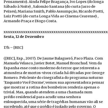
Pensamento). Ainda Felipe Bragança, Ivo Lopes (do longa
Sábado à Noite) , Salomão Santana (do curta Jarro de
Peixes), Mariana Smith, Pablo Assumpção, Ricardo Pretti,
Luiz Pretti (do curta Longa Vida ao Cinema Cearense) ,
Armando Praça e Diogo Costa.
xxxxxxxxxxxxxxxxxxxxxxxxxxxxxxxxxxxxxxxxxxxxxxxx
Sexta, 12 de Dezembro
17h – [REC]
([REC], Esp., 2007). De Jaume Balagueró, Paco Plaza. Com
Manuela Velasco, Javier Botet, Manuel Bronchud. Vem da
Espanha esse conto moderno do terror que reinventa a
atmosfera de mortos-vivos criada há décadas por George
Romero. Pelo lente do cinegrafista do programa noturno
‘Enquanto Você Dorme’, vemos sua apresentadora pensar
que mostrar a rotina dos bombeiros renderia apenas o
trivial. Mas, quando atendem a uma chamada num
prédio residencial para acudir uma senhora
enlouquecida, uma série de tragédias humanas vão ali se
sucedendo, até que o prédio é isolado pelo governo. O