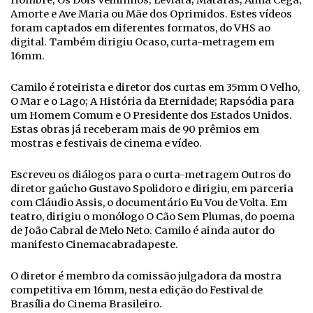
Hombre; Os Dois Velhinhos; Leviatã; Matarás; Alma Cega;
Amorte e Ave Maria ou Mãe dos Oprimidos. Estes vídeos
foram captados em diferentes formatos, do VHS ao
digital. Também dirigiu Ocaso, curta-metragem em
16mm.
Camilo é roteirista e diretor dos curtas em 35mm O Velho,
O Mar e o Lago; A História da Eternidade; Rapsódia para
um Homem Comum e O Presidente dos Estados Unidos.
Estas obras já receberam mais de 90 prêmios em
mostras e festivais de cinema e vídeo.
Escreveu os diálogos para o curta-metragem Outros do
diretor gaúcho Gustavo Spolidoro e dirigiu, em parceria
com Cláudio Assis, o documentário Eu Vou de Volta. Em
teatro, dirigiu o monólogo O Cão Sem Plumas, do poema
de João Cabral de Melo Neto. Camilo é ainda autor do
manifesto Cinemacabradapeste.
O diretor é membro da comissão julgadora da mostra
competitiva em 16mm, nesta edição do Festival de
Brasília do Cinema Brasileiro.