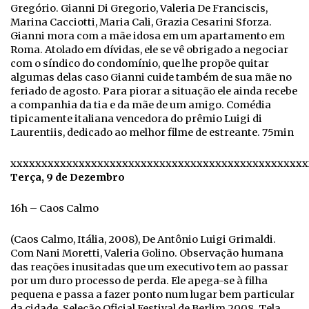
Gregório. Gianni Di Gregorio, Valeria De Franciscis,
Marina Cacciotti, Maria Cali, Grazia Cesarini Sforza.
Gianni mora com a mãe idosa em um apartamento em
Roma. Atolado em dívidas, ele se vê obrigado a negociar
com o síndico do condomínio, que lhe propõe quitar
algumas delas caso Gianni cuide também de sua mãe no
feriado de agosto. Para piorar a situação ele ainda recebe
a companhia da tia e da mãe de um amigo. Comédia
tipicamente italiana vencedora do prêmio Luigi di
Laurentiis, dedicado ao melhor filme de estreante. 75min
xxxxxxxxxxxxxxxxxxxxxxxxxxxxxxxxxxxxxxxxxxxxxxxx
Terça, 9 de Dezembro
16h – Caos Calmo
(Caos Calmo, Itália, 2008), De Antônio Luigi Grimaldi.
Com Nani Moretti, Valeria Golino. Observação humana
das reações inusitadas que um executivo tem ao passar
por um duro processo de perda. Ele apega-se à filha
pequena e passa a fazer ponto num lugar bem particular
da cidade. Seleção Oficial Festival de Berlim 2008. Tela