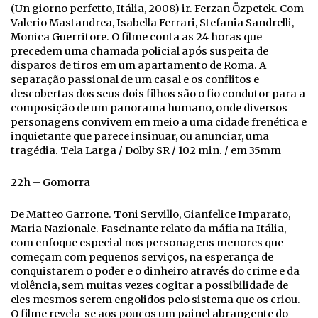
(Un giorno perfetto, Itália, 2008) ir. Ferzan Özpetek. Com
Valerio Mastandrea, Isabella Ferrari, Stefania Sandrelli,
Monica Guerritore. O filme conta as 24 horas que
precedem uma chamada policial após suspeita de
disparos de tiros em um apartamento de Roma. A
separação passional de um casal e os conflitos e
descobertas dos seus dois filhos são o fio condutor para a
composição de um panorama humano, onde diversos
personagens convivem em meio a uma cidade frenética e
inquietante que parece insinuar, ou anunciar, uma
tragédia. Tela Larga / Dolby SR / 102 min. / em 35mm
22h – Gomorra
De Matteo Garrone. Toni Servillo, Gianfelice Imparato,
Maria Nazionale. Fascinante relato da máfia na Itália,
com enfoque especial nos personagens menores que
começam com pequenos serviços, na esperança de
conquistarem o poder e o dinheiro através do crime e da
violência, sem muitas vezes cogitar a possibilidade de
eles mesmos serem engolidos pelo sistema que os criou.
O filme revela-se aos poucos um painel abrangente do