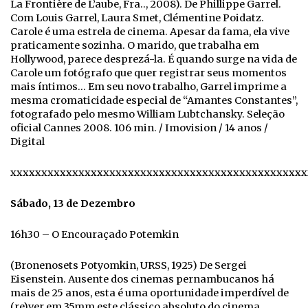
La Frontière de L’aube, Fra.., 2008). De Phillippe Garrel.
Com Louis Garrel, Laura Smet, Clémentine Poidatz.
Carole é uma estrela de cinema. Apesar da fama, ela vive
praticamente sozinha. O marido, que trabalha em
Hollywood, parece desprezá-la. É quando surge na vida de
Carole um fotógrafo que quer registrar seus momentos
mais íntimos… Em seu novo trabalho, Garrel imprime a
mesma cromaticidade especial de “Amantes Constantes”,
fotografado pelo mesmo William Lubtchansky. Seleção
oficial Cannes 2008. 106 min. / Imovision / 14 anos /
Digital
xxxxxxxxxxxxxxxxxxxxxxxxxxxxxxxxxxxxxxxxxxxxxxxx
Sábado, 13 de Dezembro
16h30 – O Encouraçado Potemkin
(Bronenosets Potyomkin, URSS, 1925) De Sergei
Eisenstein. Ausente dos cinemas pernambucanos há
mais de 25 anos, esta é uma oportunidade imperdível de
(re)ver em 35mm este clássico absoluto do cinema