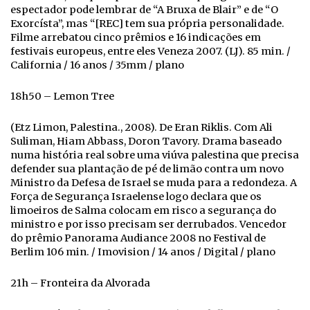
espectador pode lembrar de “A Bruxa de Blair” e de “O
Exorcísta”, mas “[REC] tem sua própria personalidade.
Filme arrebatou cinco prêmios e 16 indicações em
festivais europeus, entre eles Veneza 2007. (LJ). 85 min. /
California / 16 anos / 35mm / plano
18h50 – Lemon Tree
(Etz Limon, Palestina., 2008). De Eran Riklis. Com Ali
Suliman, Hiam Abbass, Doron Tavory. Drama baseado
numa história real sobre uma viúva palestina que precisa
defender sua plantação de pé de limão contra um novo
Ministro da Defesa de Israel se muda para a redondeza. A
Força de Segurança Israelense logo declara que os
limoeiros de Salma colocam em risco a segurança do
ministro e por isso precisam ser derrubados. Vencedor
do prêmio Panorama Audiance 2008 no Festival de
Berlim 106 min. / Imovision / 14 anos / Digital / plano
21h – Fronteira da Alvorada