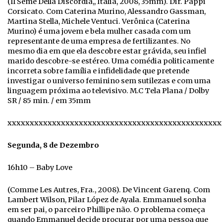
(Il Seme Della Discórdia,, Itália, 2008, 35mm). Dir. Pappi
Corsicato. Com Caterina Murino, Alessandro Gassman,
Martina Stella, Michele Ventuci. Verônica (Caterina
Murino) é uma jovem e bela mulher casada com um
representante de uma empresa de fertilizantes. No
mesmo dia em que ela descobre estar grávida, seu infiel
marido descobre-se estéreo. Uma comédia politicamente
incorreta sobre família e infidelidade que pretende
investigar o universo feminino sem sutilezas e com uma
linguagem próxima ao televisivo. M.C Tela Plana / Dolby
SR / 85 min. / em 35mm
xxxxxxxxxxxxxxxxxxxxxxxxxxxxxxxxxxxxxxxxxxxxxxxx
Segunda, 8 de Dezembro
16h10 – Baby Love
(Comme Les Autres, Fra., 2008). De Vincent Garenq. Com
Lambert Wilson, Pilar López de Ayala. Emmanuel sonha
em ser pai, o parceiro Phillipe não. O problema começa
quando Emmanuel decide procurar por uma pessoa que