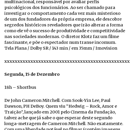
multinacional, responsável por avaliar perfis
psicológicos dos funcionários. Ao ser chamado para
investigar o comportamento cada vez mais misterioso
de um dos fundadores da própria empresa, ele descobre
segredos históricos reveladores que irão alterar a forma
como ele vê o sucesso de produtividade e competitividade
nas sociedades modernas. O diretor Klotz faz um filme
fascinante, e põe o espectador num transe incomum.
Tela Plana / Dolby SR / 143 min / em 35mm / Imovision
xxxxxxxxxxxxxxxxxxxxxxxxxxxxxxxxxxxxxxxxxxxxxxxx
Segunda, 15 de Dezembro
18h – Shortbus
De John Cameron Mitchell. Com Sook-Yin Lee, Paul
Dawson, PH DeBoy. Quem viu “Hedwig – Rock, Amor e
Traição”, lançado em 2001 pelo Cinema da Fundação,
talvez ache que já sabe o que esperar deste segundo
longa-metragem de Cameron Mitchell. Não exatamente.
Com uma liberdade notável no filmar (contém imagens