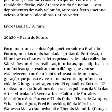
poeta Waly Salomão (1944-2003) que acreditava que
realidade é ficção, vida é teatro e tudo é cinema – Com
depoimentos de: Waly Salomão, Antonio Cícero, Caetano
Veloso, Adriana Calcanhoto, Carlos Nader.
Livre / Digital / 83 min.
20h20 – Praia do Futuro
Formando um caleidoscópio poético sobre a Praia do
Futuro, uma das mais badaladas praias de Fortaleza, o
filme traz os olhares e afetos pessoais de cada realizador.
São visões oníricas, realistas, futuristas, apocalípticas ou
românticas que resultam num diálogo que vem se
estabelecendo no Ceará entre cineastas de uma nova
geração que pensa e vive o cinema contemporâneo na
cidade. O longa-metragem tem 15 episódios. Entre os 17
realizadores estão alunos das escolas públicas da Vila das
Artes, vinculado à Secretaria de Cultura de Fortaleza
(Secultfor): Guto Parente, Thais Dahas, Thais de Campos,
Ythallo Rodrigues, Fred Benevides, Rúbia Mércia e
Wanessa Malta (Audiovisual) e Themis Memória (Dança e