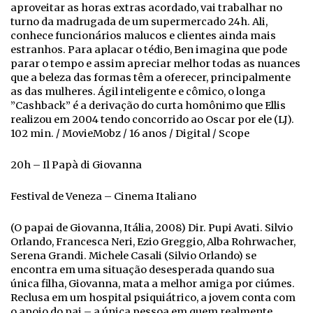
aproveitar as horas extras acordado, vai trabalhar no
turno da madrugada de um supermercado 24h. Ali,
conhece funcionários malucos e clientes ainda mais
estranhos. Para aplacar o tédio, Ben imagina que pode
parar o tempo e assim apreciar melhor todas as nuances
que a beleza das formas têm a oferecer, principalmente
as das mulheres. Ágil inteligente e cômico, o longa
”Cashback” é a derivação do curta homônimo que Ellis
realizou em 2004 tendo concorrido ao Oscar por ele (LJ).
102 min. / MovieMobz / 16 anos / Digital / Scope
20h – Il Papà di Giovanna
Festival de Veneza – Cinema Italiano
(O papai de Giovanna, Itália, 2008) Dir. Pupi Avati. Silvio
Orlando, Francesca Neri, Ezio Greggio, Alba Rohrwacher,
Serena Grandi. Michele Casali (Silvio Orlando) se
encontra em uma situação desesperada quando sua
única filha, Giovanna, mata a melhor amiga por ciúmes.
Reclusa em um hospital psiquiátrico, a jovem conta com
o apoio do pai – a única pessoa em quem realmente