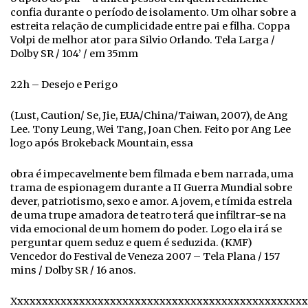
confia durante o período de isolamento. Um olhar sobre a
estreita relação de cumplicidade entre pai e filha. Coppa
Volpi de melhor ator para Silvio Orlando. Tela Larga /
Dolby SR / 104’ / em 35mm
22h – Desejo e Perigo
(Lust, Caution/ Se, Jie, EUA/China/Taiwan, 2007), de Ang
Lee. Tony Leung, Wei Tang, Joan Chen. Feito por Ang Lee
logo após Brokeback Mountain, essa
obra é impecavelmente bem filmada e bem narrada, uma
trama de espionagem durante a II Guerra Mundial sobre
dever, patriotismo, sexo e amor. A jovem, e tímida estrela
de uma trupe amadora de teatro terá que infiltrar-se na
vida emocional de um homem do poder. Logo ela irá se
perguntar quem seduz e quem é seduzida. (KMF)
Vencedor do Festival de Veneza 2007 – Tela Plana / 157
mins / Dolby SR / 16 anos.
Xxxxxxxxxxxxxxxxxxxxxxxxxxxxxxxxxxxxxxxxxxxxxxxx