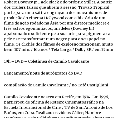
Robert Downey Jr., Jack Black e do próprio Stiller. A partir
dos trailers falsos que abrem a sessão, Trovão Tropical
parte para uma sátira engraçada dos macanismos de
produção do cinema Hollywood com a história de um
filme de ação rodado na Ásia por um diretor medíocre e
três astros egomaníacos, um deles (Downey Jr.)
apaixonado o suficiente pela sua arte para pigmentar a
pele e se transformar num negro para o seu papel no
filme. Os clichês dos filmes de explosão funcionam muito
bem. 107 min. / 16 anos / Tela Larga / Dolby SR / em 35mm
19h – DVD – Coletânea de Camilo Cavalcante
Lançamento/noite de autógrafos do DVD
compilação de Camilo Cavalcante / no Café Castigliani
Camilo Cavalcante nasceu em Recife, em 1974. Em 1996,
participou de oficina de Roteiro Cinematográfico na
Escuela Internacional de Cine y TV de San Antonio de Los
Baños, em Cuba. Realizou os vídeos Cálice; Hambre