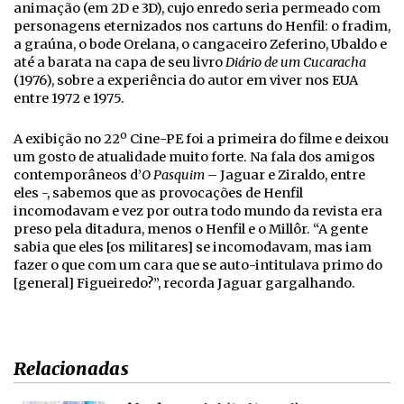
animação (em 2D e 3D), cujo enredo seria permeado com
personagens eternizados nos cartuns do Henfil: o fradim,
a graúna, o bode Orelana, o cangaceiro Zeferino, Ubaldo e
até a barata na capa de seu livro
Diário de um Cucaracha
(1976), sobre a experiência do autor em viver nos EUA
entre 1972 e 1975.
A exibição no 22º Cine-PE foi a primeira do filme e deixou
um gosto de atualidade muito forte. Na fala dos amigos
contemporâneos d’
O Pasquim
– Jaguar e Ziraldo, entre
eles -, sabemos que as provocações de Henfil
incomodavam e vez por outra todo mundo da revista era
preso pela ditadura, menos o Henfil e o Millôr. “A gente
sabia que eles [os militares] se incomodavam, mas iam
fazer o que com um cara que se auto-intitulava primo do
[general] Figueiredo?”, recorda Jaguar gargalhando.
Relacionadas