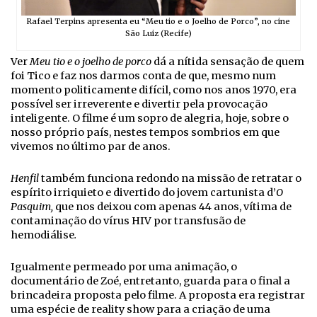
Rafael Terpins apresenta eu “Meu tio e o Joelho de Porco”, no cine
São Luiz (Recife)
Ver
Meu tio e o joelho de porco
dá a nítida sensação de quem
foi Tico e faz nos darmos conta de que, mesmo num
momento politicamente difícil, como nos anos 1970, era
possível ser irreverente e divertir pela provocação
inteligente. O filme é um sopro de alegria, hoje, sobre o
nosso próprio país, nestes tempos sombrios em que
vivemos no último par de anos.
Henfil
também funciona redondo na missão de retratar o
espírito irriquieto e divertido do jovem cartunista d’
O
Pasquim,
que nos deixou com apenas 44 anos, vítima de
contaminação do vírus HIV por transfusão de
hemodiálise
.
Igualmente permeado por uma animação, o
documentário de Zoé, entretanto, guarda para o final a
brincadeira proposta pelo filme. A proposta era registrar
uma espécie de reality show para a criação de uma