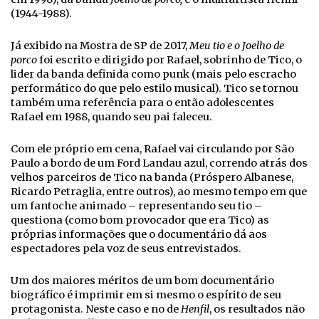
(1944-1988).
Já exibido na Mostra de SP de 2017,
Meu tio e o Joelho de
porco
foi escrito e dirigido por Rafael, sobrinho de Tico, o
lider da banda definida como punk (mais pelo escracho
performático do que pelo estilo musical). Tico se tornou
também uma referência para o então adolescentes
Rafael em 1988, quando seu pai faleceu.
Com ele próprio em cena, Rafael vai circulando por São
Paulo a bordo de um Ford Landau azul, correndo atrás dos
velhos parceiros de Tico na banda (Próspero Albanese,
Ricardo Petraglia, entre outros), ao mesmo tempo em que
um fantoche animado – representando seu tio –
questiona (como bom provocador que era Tico) as
próprias informações que o documentário dá aos
espectadores pela voz de seus entrevistados.
Um dos maiores méritos de um bom documentário
biográfico é imprimir em si mesmo o espírito de seu
protagonista. Neste caso e no de
Henfil
, os resultados não