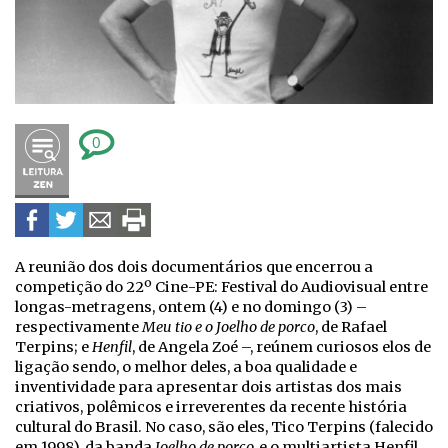
0
A reunião dos dois documentários que encerrou a
competição do 22º Cine-PE: Festival do Audiovisual entre
longas-metragens, ontem (4) e no domingo (3) –
respectivamente
Meu tio e o Joelho de porco
, de Rafael
Terpins; e
Henfil
, de Angela Zoé –, reúnem curiosos elos de
ligação sendo, o melhor deles, a boa qualidade e
inventividade para apresentar dois artistas dos mais
criativos, polêmicos e irreverentes da recente história
cultural do Brasil. No caso, são eles, Tico Terpins (falecido
em 1998), da banda
Joelho de porco,
e o multiartista Henfil