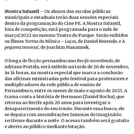
Mostra Infantil
– Os alunos das escolas públicas
municipais e estaduais terão duas sessões especiais
dentro da programação do Cine PE. A Mostra Infantil,
fora de competição, está programada para o mês de
março/2022 no mesmo Teatro do Parque. Serão exibidos
os filmes
Turma da Mônica – Laços
, de Daniel Rezende, e
A
pequena travessa
’, de Joachim Masannek.
O longa de ficção pernambucano
Recife assombrado
, de
Adriano Portela, será exibido na tarde de 26 de novembro,
às 14 horas, na mostra especial que marca a conclusão
das oficinas ministradas pelo festival para professores e
multiplicadores da rede pública de ensino de
Pernambuco, entre os meses de maio e agosto de 2021. A
trama conta a história de Hermano (Daniel Rocha), que
retorna ao Recife após 20 anos para investigar o
desaparecimento do seu irmão. Durante essa busca, ele
se depara com assombrações famosas do imaginário
recifense durante a noite. O acesso também será gratuito
e aberto ao público mediante lotação.