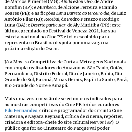
de Marcos Pimentel (MG);
Ainda estou vivo
, de André
Bomfim (SP); e
Muribeca
, de Alcione Ferreira e Camilo
Soares (PE); e as ficções
Lima Barreto ao terceiro dia
, de Luiz
Antônio Pilar (RJ);
Receba!
, de Pedro Perazzo e Rodrigo
Luna (BA); e
Deserto particular
, de Aly Muritiba (PR); este
último, premiado no Festival de Veneza 2021, faz sua
estreia nacional no Cine PE e foi o escolhido para
representar o Brasil na disputa por uma vaga na
próxima edição do Oscar.
Já a Mostra Competitiva de Curtas-Metragens Nacionais
contempla realizadores do Amazonas, São Paulo, Goiás,
Pernambuco, Distrito Federal, Rio de Janeiro, Bahia, Rio
Grande do Sul, Paraná, Minas Gerais, Espírito Santo, Pará,
Rio Grande do Norte e Amapá.
Mais uma vez a missão de selecionar os indicados para
as mostras competitivas do Cine PE foi dos curadores
Edu Fernandes
, crítico e programador do circuito Cine
Materna, e Nayara Reynaud, crítica de cinema, repórter,
criadora e editora-chefe do site cultural
Nervos
(SP). O
público que for ao Cineteatro do Parque vai poder