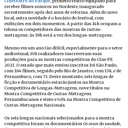
Cineteatro do Parque
, primeiro teatro equipado para
receber filmes sonoros no Nordeste, inaugurado
recentemente após dez anos de reforma. Além do novo
local, outra novidade é o horário do festival, com
exibições em dois momentos. A partir das 14h ocupam a
telona os competidores das mostras de curtas-
metragens; às 19h será a vez dos longas-metragens.
Mesmo em um ano tão difícil, especialmente para o setor
audiovisual, 678 realizadores inscreveram suas
produções para as mostras competitivas do Cine PE
2021. O estado que mais enviou inscritos foi São Paulo,
com 184 filmes, seguido pelo Rio de Janeiro, com 138, e de
Pernambuco, com 73. Deste montante, seis longas de
ficção e documentário estarão juntos na Mostra
Competitiva de Longas-Metragens, nove títulos na
Mostra Competitiva de Curtas-Metragens
Pernambucanos e vinte e três na Mostra Competitiva de
Curtas-Metragens Nacionais.
Os seis longas nacionais selecionados para a mostra
competitiva foram os documentários
Os ossos da saudade
,