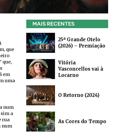
MAIS RECENTES
25ª Grande Otelo
A
(2026) – Premiação
m, que
eiro
 que,
Vitória
s
Vasconcellos vai à
rá em
Locarno
com uma
O Retorno (2024)
va num
 sim a
e rua
As Cores do Tempo
ca num