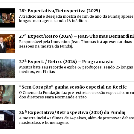
28º Expectativa/Retospectiva (2025)
A tradicional e desejada mostra de fim de ano da Fundaj aprese
longas-metragens, sendo 16 inéditos…
27ª Expect/Retro (2024) – Jean-Thomas Bernardini
Responsável pela Imovision, Jean-Thomas irá apresentar duas
sessões na mostra da Fundaj.
27ª Expect. / Retro. (2024) – Programação
Mostra bate seu recorde e exibe 67 produções, sendo 25 longas
inéditos, em 15 dias
“Sem Coração” ganha sessão especial no Recife
O Cinema da Fundação faz pré-estreia e sessão especial com cu
dos diretores Nara Normande e Tião
26ª Expectativa/Retrospectiva (2023) da Fundaj
A mostra inclui 47 filmes de 14 países, além de promover debate
masterclass e homenagens