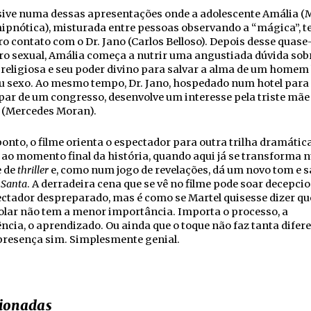
usive numa dessas apresentações onde a adolescente Amália (
hipnótica), misturada entre pessoas observando a “mágica”, t
o contato com o Dr. Jano (Carlos Belloso). Depois desse quase
o sexual, Amália começa a nutrir uma angustiada dúvida sob
religiosa e seu poder divino para salvar a alma de um home
u sexo. Ao mesmo tempo, Dr. Jano, hospedado num hotel para
par de um congresso, desenvolve um interesse pela triste mãe
 (Mercedes Moran).
onto, o filme orienta o espectador para outra trilha dramática
ao momento final da história, quando aqui já se transforma
e de
thriller
e, como num jogo de revelações, dá um novo tom e s
 Santa
. A derradeira cena que se vê no filme pode soar decepci
ctador despreparado, mas é como se Martel quisesse dizer qu
olar não tem a menor importância. Importa o processo, a
ncia, o aprendizado. Ou ainda que o toque não faz tanta difer
presença sim. Simplesmente genial.
ionadas