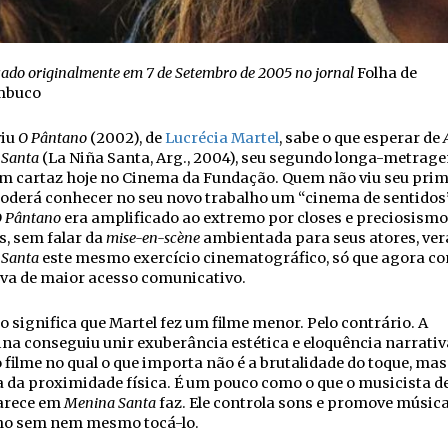
cado originalmente em 7 de Setembro de 2005 no jornal
Folha de
mbuco
iu
O Pântano
(2002), de
Lucrécia Martel
, sabe o que esperar de
 Santa
(La Niña Santa, Arg., 2004), seu segundo longa-metrage
em cartaz hoje no Cinema da Fundação. Quem não viu seu prim
poderá conhecer no seu novo trabalho um “cinema de sentidos”
 Pântano
era amplificado ao extremo por closes e preciosismo
, sem falar da
mise-en-scène
ambientada para seus atores, ve
 Santa
este mesmo exercício cinematográfico, só que agora 
iva de maior acesso comunicativo.
o significa que Martel fez um filme menor. Pelo contrário. A
na conseguiu unir exuberância estética e eloquência narrati
ilme no qual o que importa não é a brutalidade do toque, mas
 da proximidade física. É um pouco como o que o musicista d
arece em
Menina Santa
faz. Ele controla sons e promove músi
ho sem nem mesmo tocá-lo.