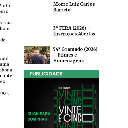
Morre Luiz Carlos
Maria
Barreto
em o
-
re sua
3ª FERA (2026) –
m bom
Inscrições Abertas
 de
54ª Gramado (2026)
– Filmes e
 até
Homenagens
 numa
abor a
PUBLICIDADE
onante
e o
ença,