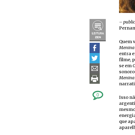
– publi
Perna
Quem v
Menina
entra 
filme, 
se em
O
sonoros
Menina
narrat
0
Isso nã
argenti
mesmo f
energia
que ap
aparel