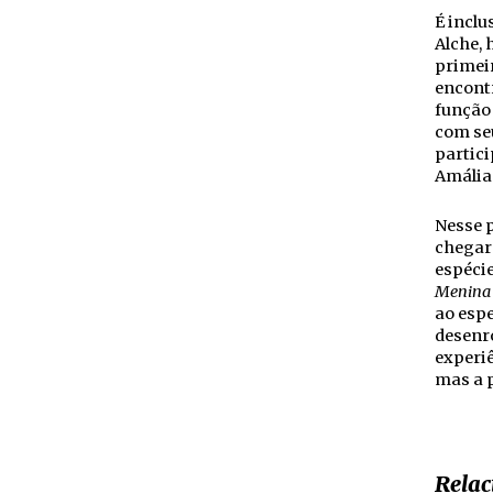
É incl
Alche, 
primeir
encontr
função 
com se
partici
Amália
Nesse p
chegar 
espéci
Menina
ao espe
desenr
experiê
mas a 
Relac