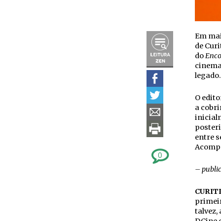
Em maio
de Curi
do
Encon
cinema 
legado.
O edito
a cobri
inicial
poster
entre s
Acomp
0
– publi
CURITI
primeir
talvez,