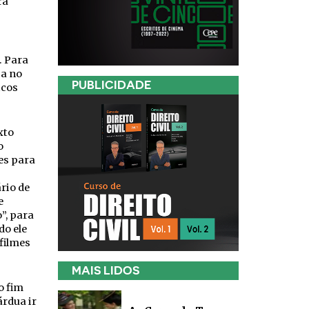
ra
. Para
ca no
PUBLICIDADE
icos
xto
o
es para
rio de
e
”, para
do ele
filmes
MAIS LIDOS
o fim
árdua ir