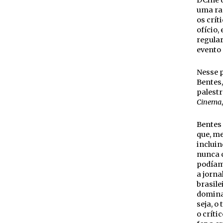
DCine d
uma ra
os crít
ofício,
regular
evento 
Nesse p
Bentes,
palestr
Cinema
Bentes 
que, me
incluin
nunca c
podíam
a jorna
brasile
domina 
seja, o
o críti