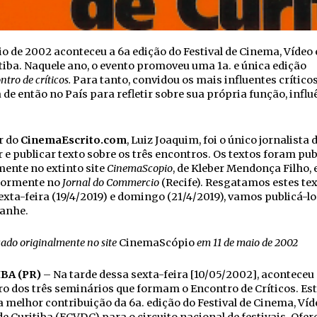
 de 2002 aconteceu a 6a edição do Festival de Cinema, Vídeo
tiba. Naquele ano, o evento promoveu uma 1a. e única edição
tro de críticos.
Para tanto, convidou os mais influentes críticos
de então no País para refletir sobre sua própria função, influ
r do
CinemaEscrito.com
, Luiz Joaquim, foi o único jornalista 
r e publicar texto sobre os três encontros. Os textos foram pu
mente no extinto site
CinemaScopio
, de Kleber Mendonça Filho, 
iormente no
Jornal do Commercio
(Recife). Resgatamos estes tex
exta-feira (19/4/2019) e domingo (21/4/2019), vamos publicá-lo
anhe.
cado originalmente no site
CinemaScópio
em 11 de maio de 2002
BA (PR)
– Na tarde dessa sexta-feira [10/05/2002], aconteceu
o dos três seminários que formam o Encontro de Críticos. Est
 a melhor contribuição da 6a. edição do Festival de Cinema, Víd