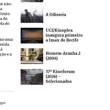
cos não-
ta
 texto
A Odisseia
ça do
ela do
UCI/Kinoplex
inaugura primeiro
iso uma
a Imax do Recife
ferida
tá
Homem-Aranha 2
ção e a
(2004)
37º Kinoforum
(2026) –
Selecionados
oger