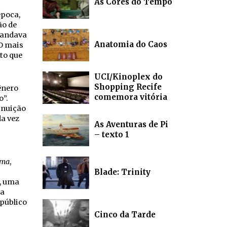
As Cores do Tempo
época,
ão de
e andava
Anatomia do Caos
 O mais
lto que
UCI/Kinoplex do
Shopping Recife
ênero
comemora vitória
o”.
inuição
da vez
As Aventuras de Pi
– texto 1
ema
,
Blade: Trinity
, uma
ma
 público
Cinco da Tarde