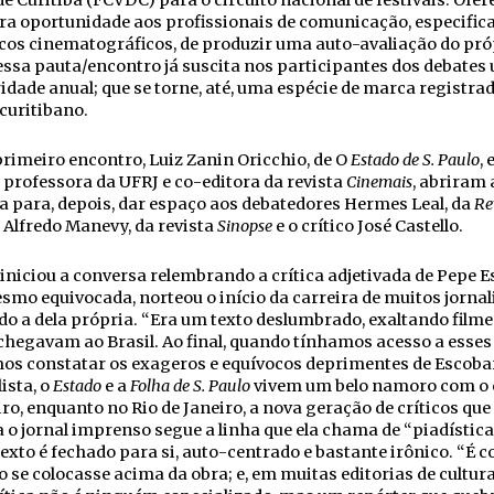
e Curitiba (FCVDC) para o circuito nacional de festivais. Ofe
ra oportunidade aos profissionais de comunicação, especifi
icos cinematográficos, de produzir uma auto-avaliação do pró
 essa pauta/encontro já suscita nos participantes dos debates
idade anual; que se torne, até, uma espécie de marca registra
curitibano.
rimeiro encontro, Luiz Zanin Oricchio, de O
Estado de S. Paulo
, 
 professora da UFRJ e co-editora da revista
Cinemais
, abriram 
a para, depois, dar espaço aos debatedores Hermes Leal, da
Re
, Alfredo Manevy, da revista
Sinopse
e o crítico José Castello.
iniciou a conversa relembrando a crítica adjetivada de Pepe E
smo equivocada, norteou o início da carreira de muitos jornal
do a dela própria. “Era um texto deslumbrado, exaltando filme
hegavam ao Brasil. Ao final, quando tínhamos acesso a esses 
os constatar os exageros e equívocos deprimentes de Escobar
lista, o
Estado
e a
Folha de S. Paulo
vivem um belo namoro com o
iro, enquanto no Rio de Janeiro, a nova geração de críticos que
o jornal imprenso segue a linha que ela chama de “piadística
 texto é fechado para si, auto-centrado e bastante irônico. “É 
co se colocasse acima da obra; e, em muitas editorias de cultur