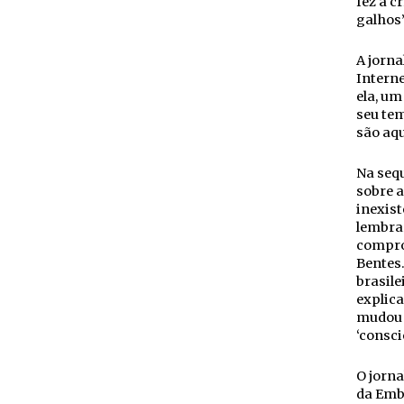
fez a c
galhos”
A jorna
Interne
ela, um
seu tem
são aqu
Na sequ
sobre a
inexist
lembrar
compro
Bentes.
brasile
explica
mudou 
‘consci
O jorna
da Embr