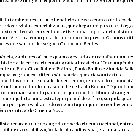
rítica não é ninguém especializado, mas um repórter que queb
.
lista também ressaltou o benefício que veio com os críticos da
t e das revistas especializadas, que chegaram para dar fôlego
 texto crítico só tem sentido se tiver uma importância históri
po. “A crítica como guia de consumo não presta. Os bons crít
eles que saíram desse gueto”, concluiu Bentes.
ência, Zanin ressaltou o quanto gostaria de trabalhar num te
 história da crítica cinematográfica brasileira. Um compêndi
ente no País. Citou Rubem Biáfora, Paulo Emílio e Almeida Sall
 que os grandes críticos são aqueles que criavam textos
metidos com a realidade de seu tempo, reforçando o comentá
 Continuou citando a frase clichê de Paulo Emílio: “O pior film
iro tem mais sentido para mim que o melhor filme estrangeiro
r que aquilo foi uma estratégia genial do crítico, surgida quan
sua perspectiva diante do cinema tupiniquim ao conhecer os 
ência crítica’ do Cinema Novo.
lista recordou que no auge da crise do cinema nacional, entre 
afilme e a estabilização da lei do audiovisual, era uma tarefa 