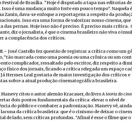
o Festival de Brasília. “Hoje é disputado a tapa nas editorias de
. Isso é uma mudança muito forte em pouco tempo”. Naquela 
a Zanin, dava-se enfoque a reportagens a respeito da produç
nacionais. Isso era uma forma de valorizar nosso cinema, qu
 das pernas. Hoje isso não é preciso. É preciso mais crítica.
nte, diz o jornalista, é que o cinema brasileiro não viva o insu
er a complacência dos críticos.
E
– José Castello fez questão de registrar a crítica como um g
io, “tão marcada como uma poesia ou uma crônica ou um cont
onto complicador, ressaltado pelo escritor, diz respeito a dim
ço físico dos jornais, ficando a crítica relegada um espaço ca
Já Hermes Leal gostaria de maior investigação dos críticos e
stas sobre a atual produção cinematográfica brasileira.
 Manevy citou o autor alemão Kracauer, do livro
A teoria do cin
ertar dois pontos fundamentais da crítica: elevar o nível de
ncia do público e combater a padronização. Manevy vê, ainda
lacuna da crítica brasileira: que é o cinismo de deixar o cine
ial de lado, sem críticas profundas. “Afinal é esse o filme que o