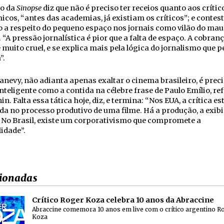
co da
Sinopse
diz que não é preciso ter receios quanto aos críti
cos, “antes das academias, já existiam os críticos”; e contes
o a respeito do pequeno espaço nos jornais como vilão do mau
. “A pressão jornalística é pior que a falta de espaço. A cobran
é muito cruel, e se explica mais pela lógica do jornalismo que p
”.
nevy, não adianta apenas exaltar o cinema brasileiro, é prec
inteligente como a contida na célebre frase de Paulo Emílio, re
in. Falta essa tática hoje, diz, e termina: “Nos EUA, a crítica es
a no processo produtivo de uma filme. Há a produção, a exibi
. No Brasil, existe um corporativismo que compromete a
lidade”.
ionadas
Crítico Roger Koza celebra 10 anos da Abraccine
Abraccine comemora 10 anos em live com o crítico argentino R
Koza