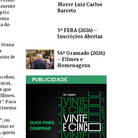
recendo
Morre Luiz Carlos
camente
Barreto
prio
 uma
da do
3ª FERA (2026) –
Inscrições Abertas
e Ivana
a
54ª Gramado (2026)
vista de
– Filmes e
Homenagens
scobar,
PUBLICIDADE
istas,
s que
filmes,
”. Para
 cinema
”; ou
como se
a, quem