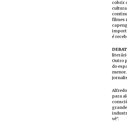
cobrir 
cultura
continu
filmes 
capenga
importa
é receb
DEBAT
literár
Outro p
do espa
menor. 
jornali
Alfredo
para al
consciê
grande 
industr
vê”.