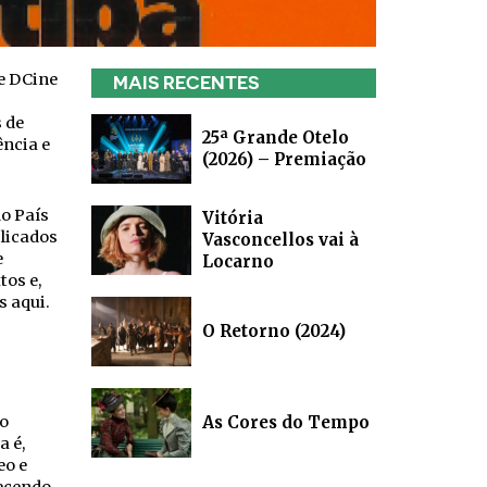
 e DCine
MAIS RECENTES
 de
25ª Grande Otelo
ência e
(2026) – Premiação
do País
Vitória
blicados
Vasconcellos vai à
e
Locarno
tos e,
s aqui.
O Retorno (2024)
 o
As Cores do Tempo
a é,
eo e