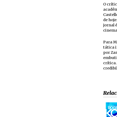
O críti
acadêmi
Castell
de hoje
jornal 
cinema
Para Ma
tática 
por Zan
embutid
crítica
credibi
Relac