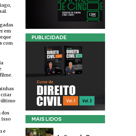
iago,
sal.
egadas
er em
orque
PUBLICIDADE
ns com
da
e
filme.
 minhas
criar
 último
m dos
 Isso
MAIS LIDOS
m e