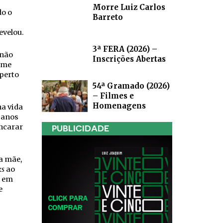
Morre Luiz Carlos
do o
Barreto
evelou.
3ª FERA (2026) –
 não
Inscrições Abertas
lme
 perto
54ª Gramado (2026)
– Filmes e
Homenagens
a vida
 anos
ncarar
PUBLICIDADE
a mãe,
ks
ao
) em
e