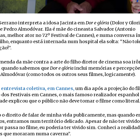
 Serrano interpreta a idosa Jacinta em
Dor e glória
(Dolor y Glori
de Pedro Almodóvar. Ela é mãe do cineasta Salvador (Antonio
s, melhor ator no 72º Festival de Cannes), e numa conversa í
ilho, enquanto está internada num hospital ela solta: “Não tol
ção!”.
menda da mãe contra a arte do filho diretor de cinema soa irô
 quando sabemos que
Dor e glória
inclui memórias e percepçõe
 Almodóvar (como todos os outros seus filmes, logicamente).
entrevista coletiva, em Cannes,
um dia após a projeção do fi
 dos Festivais em Cannes, o mais famoso realizador espanhol
ade explicou que o público não deve tomar o filme como literal
o direito de falar de minha vida publicamente, mas quando e
os, entramos num território delicado. Apesar de não ter vivido
r passa no filme, eu poderia ter vivido sim. Conheci a realidad
as que moraram numa caverna”.