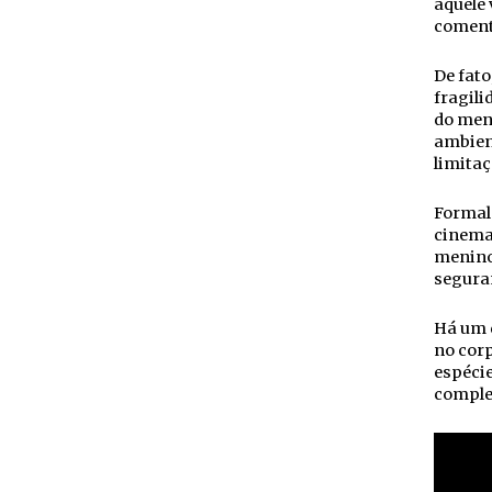
aquele 
coment
De fato
fragili
do men
ambient
limitaç
Formalm
cinemat
menino 
segura
Há um 
no cor
espécie
complex