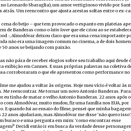
no Leonardo Sbaraglia), um amor vertiginoso vivido por Sant
 atrás. Um reencontro que ajusta arestas soltas entre o ex-ca
 cena do beijo – que tem provocado o espanto em plateias ap
em de Banderas como o
latin lover
que ele criou ao se estabelec
ood -, Almodóvar deixou claro que era uma cena importante p
inda não era uma imagem comum no cinema, a de dois home
 50 anos se beijando com paixão.
s não pára de receber elogios sobre seu trabalho aqui desde 
a exibição em Cannes. E suas próprias palavras na coletiva d
sa corroboraram o que ele apresentou como performance no 
ilme me ajudou a voltar às origens. Hoje meu vício é voltar às
. Me reencontrar. Me tornar um novo Antonio Banderas. Para 
r eu tinha de matar o velho Antonio Banderas. 22 anos após o
o com Almodóvar, muito mudou, fiz uma família nos EUA, por
. E quando fui ao ensaio do filme, pensei que minha bagage
 22 anos ajudariam, mas Almodóvar me disse ‘não quero isso’.
um buraco e uma pergunta em mim: ‘como encontrar esse
agem?’ Decidi então ir em busca da verdade desse personage