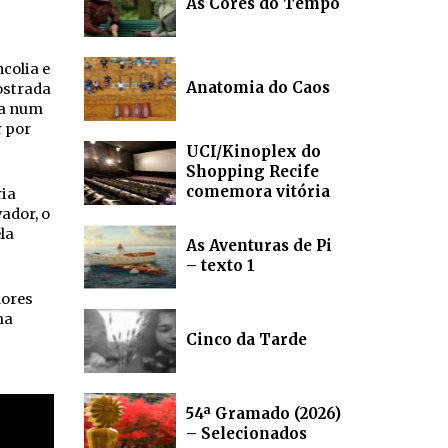
As Cores do Tempo
colia e
Anatomia do Caos
mostrada
ra num
r por
UCI/Kinoplex do
Shopping Recife
comemora vitória
ria
ador, o
la
As Aventuras de Pi
– texto 1
dores
ma
Cinco da Tarde
54ª Gramado (2026)
– Selecionados