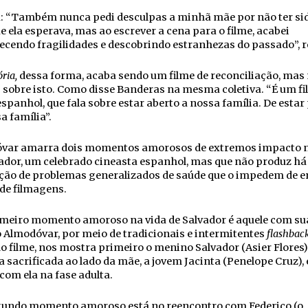
a: “Também nunca pedi desculpas a minhã mãe por não ter si
ue ela esperava, mas ao escrever a cena para o filme, acabei
cendo fragilidades e descobrindo estranhezas do passado”, r
ória,
dessa forma, acaba sendo um filme de reconciliação, mas
sobre isto. Como disse Banderas na mesma coletiva. “É um fi
spanhol, que fala sobre estar aberto a nossa família. De estar
a família”.
var amarra dois momentos amorosos de extremos impacto n
ador, um celebrado cineasta espanhol, mas que não produz há
ção de problemas generalizados de saúde que o impedem de e
de filmagens.
meiro momento amoroso na vida de Salvador é aquele com su
Almodóvar, por meio de tradicionais e intermitentes
flashbac
o filme, nos mostra primeiro o menino Salvador (Asier Flores
a sacrificada ao lado da mãe, a jovem Jacinta (Penelope Cruz), 
com ela na fase adulta.
undo momento amoroso está no reencontro com Federico (o