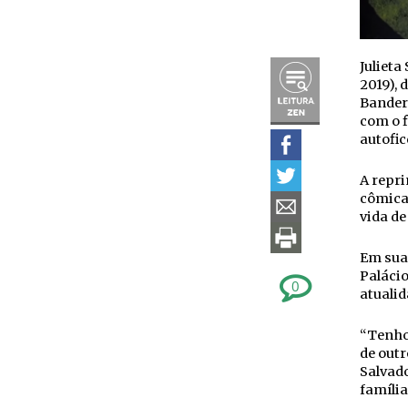
Julieta
2019), 
Bandera
com o f
autofic
A repri
cômica
vida de
Em sua
Palácio
0
atualid
“Tenho 
de outr
Salvado
famíli