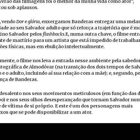
verão das filmagens foi o melhor da minha vida como ator”,
ou sob aplausos.
, vendo
Dor e glória
, enxergamos Banderas entregar uma melan
dade ao seu Salvador adulto que só reforça a trajetória que é 
ino Salvador pelos
flashbacks.
E, numa outra chave, o filme ent
e de martírio para um artista que está impedido de trabalha
ões físicas, mas em ebulição intelectualmente.
ente, o filme nos leva a entrada nesse ambiente pela sabedo
ográfica de Almodóvar (na transição dos dois tempos de Salv
e o adulto, incluindo aí sua relação com a mãe); e, segundo, pe
nça de Banderas.
desalento nos seus movimentos meticulosos (em função das 
po) e nos seus olhos desesperançado que tornam Salvador nu
 de vítima de si próprio. E este é um dos personagens mais
os que se pode disponibilizar a um ator.