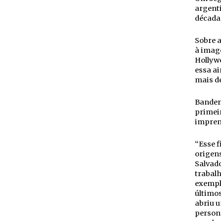
argenti
décadas
Sobre a
à imag
Hollyw
essa a
mais de
Bandera
primeir
impren
“Esse f
origens
Salvado
trabalh
exemplo
últimos
abriu 
person