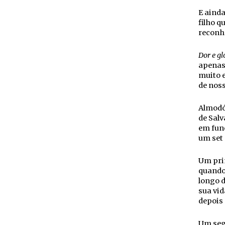
E aind
filho q
reconhe
Dor e gl
apenas 
muito e
de noss
Almodó
de Salv
em fun
um set 
Um pri
quando 
longo d
sua vid
depois 
Um seg