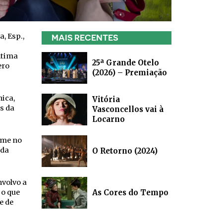
a, Esp.,
MAIS RECENTES
ntima
25ª Grande Otelo
ero
(2026) – Premiação
nica,
Vitória
s da
Vasconcellos vai à
Locarno
lme no
 da
O Retorno (2024)
.
nvolvo a
 o que
As Cores do Tempo
e de