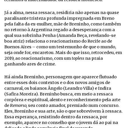
Já a alma, nessa ressaca, residiria não apenas na quase
paralisante tristeza profunda impregnada em Breno
pela falta da ex-mulher, mãe de Breninho, como também
no retorno à Argentina regado a desesperança com a
qual sua sobrinha Penha (Amanda Beça, revelando-se
boa atriz) relaciona o reacionarismo do Recife ao de
Buenos Aires – como um testemunho de que o mundo,
seja onde for, encaretou. Mais do que isso, retrocedeu, em
2019, ao reacionarismo, com um
topless
na praia
ganhando ares de crime.
Há ainda Breninho, personagem que aparece flutuado
entre esses dois contextos e o dos novos amigos de
carnaval, os baianos Ângelo (Leandro Villa) e Indira
(Safira Moreira). Breninho busca, em meio a ressaca
corpórea e espiritual, alento e reconhecimento pela arte
de
Remorso,
seu conto amador, premiado num concurso.
Eles, Breninho e sua arte, são o que sobrevivem à ressaca.
Essa esperança, resistindo dentro da ressaca, por
exemplo, aparece no conselho que o jovem dá ao pai na