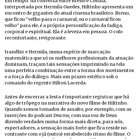
Em tempo: na conversa entre Breno e Cosma,
interpretada por Hermila Guedes, Hiltinho apresenta um
encontro de gigantes do atual cinema brasileiro. Breno,
que ficou “velho para o carnaval, ou o carnaval ficou
velho” para ele, é a própria personificação da fadiga,
corporal e espiritual. Ela é a leveza em pessoa. O colo
reconfortante, revigorante.
Irandhir e Hermila, numa espécie de marcação
matemática que só os melhores profissionais da atuação
dominam, traçam tais sensações imprimindo na tela
uma perfeita combinação entre a forma dos movimentos
e a força do diálogo. Mais um prazer estético sob o
comando do regente Hilton Lacerda.
Antes de encerrar a festa é importante registrar que há
algo de trôpego na narrativa do novo filme de Hiltinho.
Quando somos tomados de assalto, por exemplo, com as
inserções do podcast
Dracma,
com sua voz de Deus
dizendo verdades numa forma mais direta, para nós,
espectadores, a sensação mais forte que fica reside no
contraste com o já (outro) estabelecido ritmo do filme. O