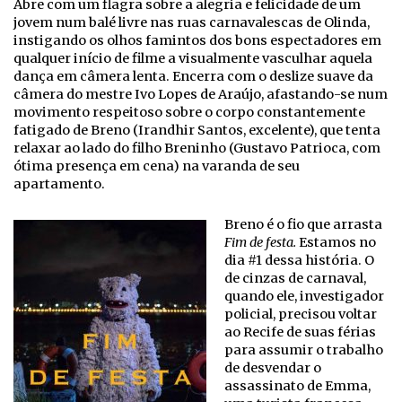
Abre com um flagra sobre a alegria e felicidade de um
jovem num balé livre nas ruas carnavalescas de Olinda,
instigando os olhos famintos dos bons espectadores em
qualquer início de filme a visualmente vasculhar aquela
dança em câmera lenta. Encerra com o deslize suave da
câmera do mestre Ivo Lopes de Araújo, afastando-se num
movimento respeitoso sobre o corpo constantemente
fatigado de Breno (Irandhir Santos, excelente), que tenta
relaxar ao lado do filho Breninho (Gustavo Patrioca, com
ótima presença em cena) na varanda de seu
apartamento.
Breno é o fio que arrasta
Fim de festa.
Estamos no
dia #1 dessa história. O
de cinzas de carnaval,
quando ele, investigador
policial, precisou voltar
ao Recife de suas férias
para assumir o trabalho
de desvendar o
assassinato de Emma,