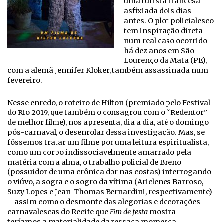
uma turista francesa
asfixiada dois dias
antes. O plot policialesco
tem inspiração direta
num real caso ocorrido
há dez anos em São
Lourenço da Mata (PE),
com a alemã Jennifer Kloker, também assassinada num
fevereiro.
Nesse enredo, o roteiro de Hilton (premiado pelo Festival
do Rio 2019, que também o consagrou com o “Redentor”
de melhor filme), nos apresenta, dia a dia, até o domingo
pós-carnaval, o desenrolar dessa investigação. Mas, se
fôssemos tratar um filme por uma leitura espiritualista,
como um corpo indissociavelmente amarrado pela
matéria com a alma, o trabalho policial de Breno
(possuidor de uma crônica dor nas costas) interrogando
o viúvo, a sogra e o sogro da vítima (Ariclenes Barroso,
Suzy Lopes e Jean-Thomas Bernardini, respectivamente)
– assim como o desmonte das alegorias e decorações
carnavalescas do Recife que
Fim de festa
mostra –
teríamos a materialidade da ressaca momesca.