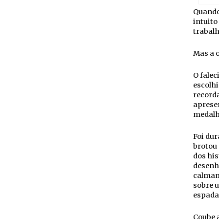
Quando 
intuito
trabalh
Mas a o
O falec
escolh
record
apresen
medalh
Foi du
brotou
dos his
desenh
calmam
sobre u
espada
Coube a