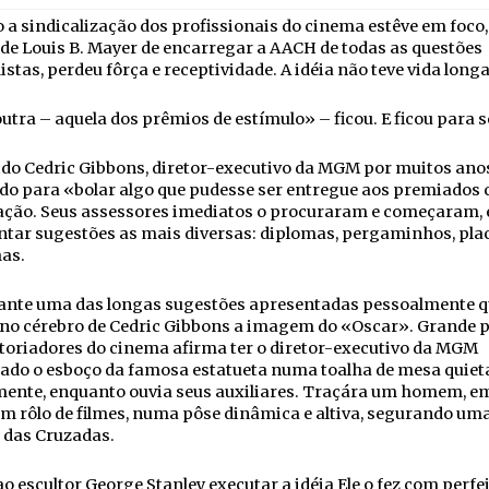
a sindicalização dos profissionais do cinema estêve em foco,
 de Louis B. Mayer de encarregar a AACH de todas as questões
istas, perdeu fôrça e receptividade. A idéia não teve vida longa
utra – aquela dos prêmios de estímulo» – ficou. E ficou para 
ido Cedric Gibbons, diretor-executivo da MGM por muitos anos
ido para «bolar algo que pudesse ser entregue aos premiados
ação. Seus assessores imediatos o procuraram e começaram, e
tar sugestões as mais diversas: diplomas, pergaminhos, pla
as.
rante uma das longas sugestões apresentadas pessoalmente q
 no cérebro de Cedric Gibbons a imagem do «Oscar». Grande p
toriadores do cinema afirma ter o diretor-executivo da MGM
ado o esboço da famosa estatueta numa toalha de mesa quiet
ente, enquanto ouvia seus auxiliares. Traçára um homem, em
m rôlo de filmes, numa pôse dinâmica e altiva, segurando um
 das Cruzadas.
o escultor George Stanley executar a idéia Ele o fez com perfe