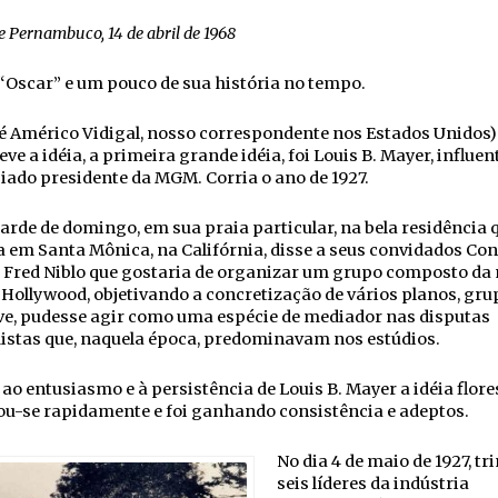
e Pernambuco, 14 de abril de 1968
Oscar” e um pouco de sua história no tempo.
é Américo Vidigal, nosso correspondente nos Estados Unidos)
ve a idéia, a primeira grande idéia, foi Louis B. Mayer, influen
iado presidente da MGM. Corria o ano de 1927.
rde de domingo, em sua praia particular, na bela residência 
 em Santa Mônica, na Califórnia, disse a seus convidados Co
e Fred Niblo que gostaria de organizar um grupo composto da
e Hollywood, objetivando a concretização de vários planos, gru
ve, pudesse agir como uma espécie de mediador nas disputas
istas que, naquela época, predominavam nos estúdios.
ao entusiasmo e à persistência de Louis B. Mayer a idéia flore
ou-se rapidamente e foi ganhando consistência e adeptos.
No dia 4 de maio de 1927, tri
seis líderes da indústria