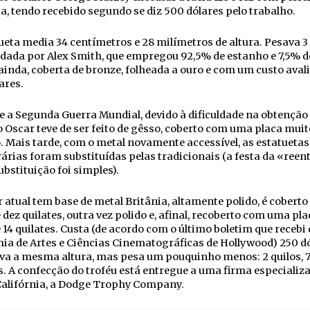
a, tendo recebido segundo se diz 500 dólares pelo trabalho.
ueta media 34 centímetros e 28 milímetros de altura. Pesava 3 
dada por Alex Smith, que empregou 92,5% de estanho e 7,5% d
ainda, coberta de bronze, folheada a ouro e com um custo ava
ares.
 a Segunda Guerra Mundial, devido à dificuldade na obtenção
o Oscar teve de ser feito de gêsso, coberto com uma placa muit
. Mais tarde, com o metal novamente accessível, as estatuetas
rias foram substituídas pelas tradicionais (a festa da «reen
ubstituição foi simples).
 atual tem base de metal Britânia, altamente polido, é cobert
 dez quilates, outra vez polido e, afinal, recoberto com uma pla
 14 quilates. Custa (de acordo com o último boletim que recebi
a de Artes e Ciências Cinematográficas de Hollywood) 250 dó
va a mesma altura, mas pesa um pouquinho menos: 2 quilos, 
 A confecção do troféu está entregue a uma firma especializ
Califórnia, a Dodge Trophy Company.