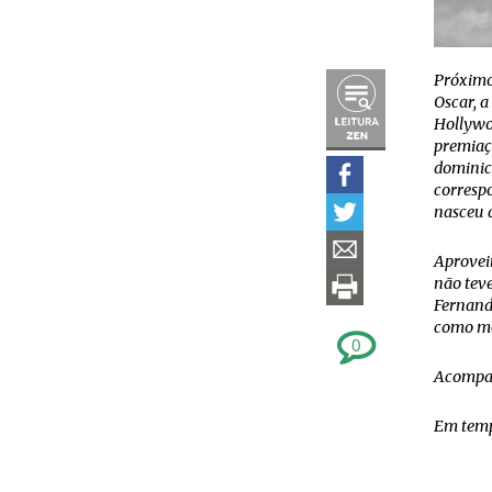
Próximo
Oscar, 
Hollywo
premiaç
dominica
correspo
nasceu 
Aproveit
não teve
Fernand
como mod
0
Acompa
Em tempo