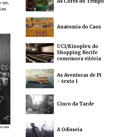
As Cores do Tempo
-se,
ias
Anatomia do Caos
UCI/Kinoplex do
Shopping Recife
comemora vitória
As Aventuras de Pi
– texto 1
Cinco da Tarde
nou um
A Odisseia