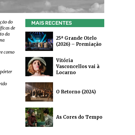
ição do
MAIS RECENTES
ficas de
to da
25ª Grande Otelo
uma
(2026) – Premiação
re como
Vitória
Vasconcellos vai à
epórter
Locarno
vido
O Retorno (2024)
As Cores do Tempo