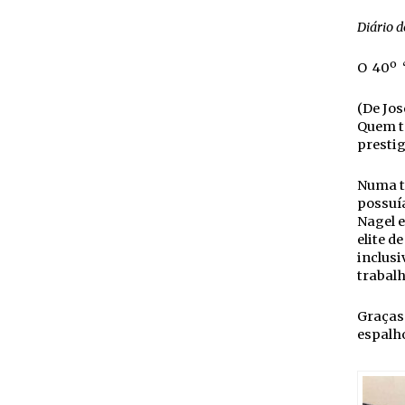
Diário d
O 40º “
(De Jos
Quem te
prestig
Numa ta
possuía
Nagel 
elite d
inclusi
trabalh
Graças 
espalh