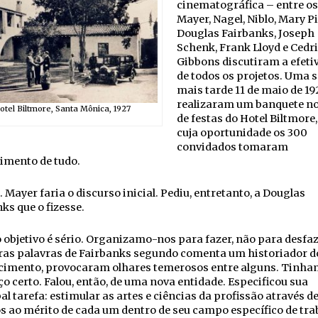
cinematográfica – entre os
Mayer, Nagel, Niblo, Mary P
Douglas Fairbanks, Joseph
Schenk, Frank Lloyd e Cedr
Gibbons discutiram a efeti
de todos os projetos. Uma
mais tarde 11 de maio de 19
realizaram um banquete no
otel Biltmore, Santa Mônica, 1927
de festas do Hotel Biltmore
cuja oportunidade os 300
convidados tomaram
imento de tudo.
. Mayer faria o discurso inicial. Pediu, entretanto, a Douglas
ks que o fizesse.
objetivo é sério. Organizamo-nos para fazer, não para desfaz
ras palavras de Fairbanks segundo comenta um historiador d
cimento, provocaram olhares temerosos entre alguns. Tinha
o certo. Falou, então, de uma nova entidade. Especificou sua
al tarefa: estimular as artes e ciências da profissão através d
 ao mérito de cada um dentro de seu campo específico de tra