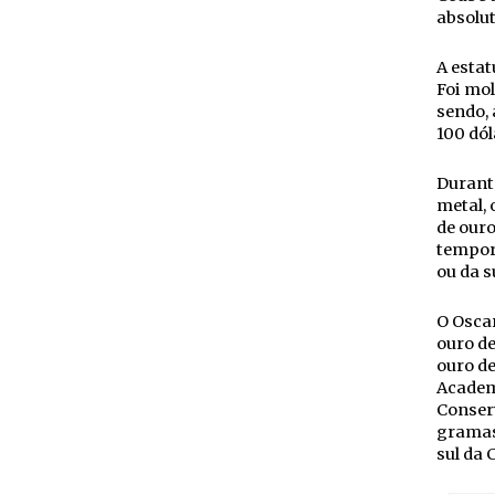
absolut
A estat
Foi mol
sendo, 
100 dól
Durante
metal, 
de ouro
temporá
ou da s
O Oscar
ouro de
ouro de
Academi
Conser
gramas.
sul da 