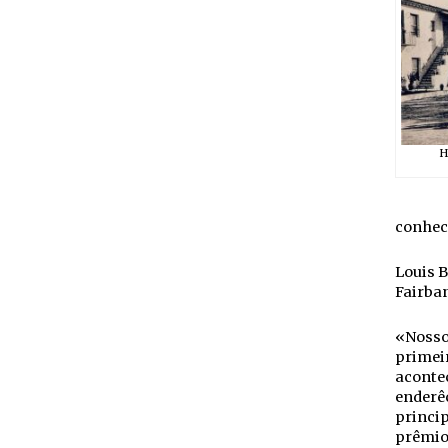
H
conhec
Louis B
Fairban
«Nosso 
primei
aconte
enderêç
princip
prêmios