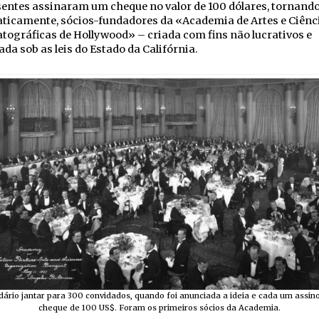
entes assinaram um cheque no valor de 100 dólares, tornando
ticamente, sócios-fundadores da «Academia de Artes e Ciênc
ográficas de Hollywood» – criada com fins não lucrativos e
ada sob as leis do Estado da Califórnia.
dário jantar para 300 convidados, quando foi anunciada a ideia e cada um assi
cheque de 100 US$. Foram os primeiros sócios da Academia.