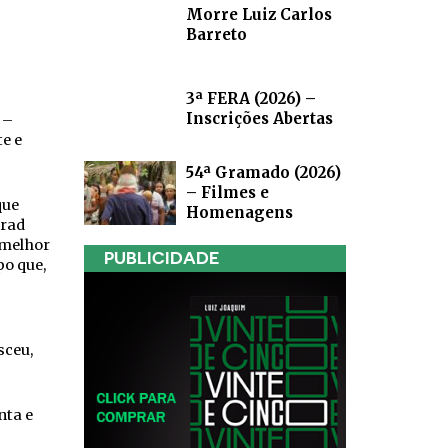
Morre Luiz Carlos
Barreto
3ª FERA (2026) –
Inscrições Abertas
 –
te e
54ª Gramado (2026)
– Filmes e
que
Homenagens
nrad
 melhor
PUBLICIDADE
po que,
sceu,
nta e