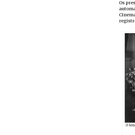
Os pres
automa
Cinemat
registr
O len