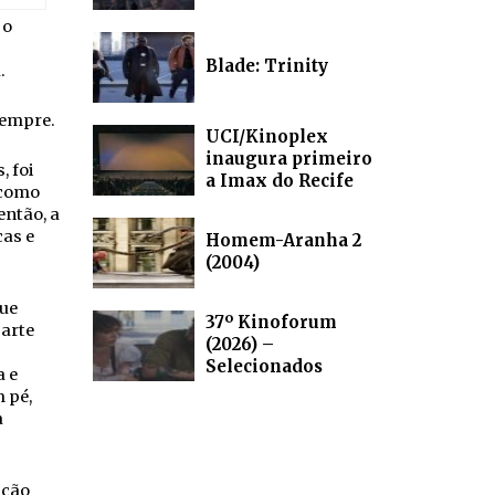
 o
Blade: Trinity
.
sempre.
UCI/Kinoplex
inaugura primeiro
, foi
a Imax do Recife
 como
ntão, a
cas e
Homem-Aranha 2
(2004)
ue
37º Kinoforum
arte
(2026) –
Selecionados
a e
 pé,
a
ição