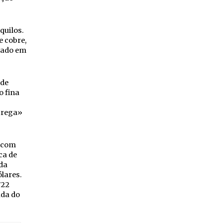
quilos.
e cobre,
liado em
 de
o fina
trega»
o com
ca de
 da
lares.
722
ada do