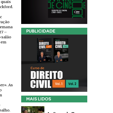
 quais
ickford.
ic
vação
 semana
PUBLICIDADE
27 –
 salão
, em
er». As
o
m
MAIS LIDOS
e
balho.