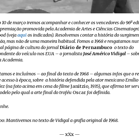
 10 de março iremos acompanhar e conhecer os vencedores do 96ª ed
a premiação promovida pela Academia de Artes e Ciências Cinematográ
od (veja
aqui
os indicados). Resolvemos contar a história do surgimen
ão, mas não de uma maneira habitual. Fomos a 1968 e resgatamos n
l página de cultura do jornal
Diário de Pernambuco
o texto do
ndente do veículo nos EUA – o jornalista
José Américo Vidigal
– sob
a Academia.
amos e incluímos – ao final do texto de 1968 – algumas infos que o r
 acesso à época, sobre a história defendida pela ator mexicano Emílio
ez (na foto acima em cena do filme
Janitzio
, 1935), que afirma ter ser
elo pelo qual a arte final do troféu
Oscar
foi definida.
nhe.
: Mantivemos no texto de Vidigal a grafia original de 1968.
— xXx —