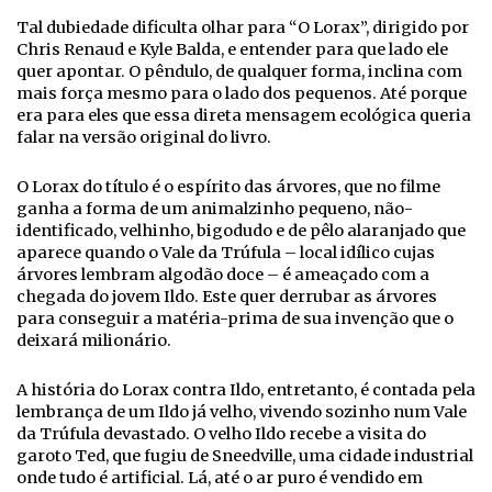
Tal dubiedade dificulta olhar para “O Lorax”, dirigido por
Chris Renaud e Kyle Balda, e entender para que lado ele
quer apontar. O pêndulo, de qualquer forma, inclina com
mais força mesmo para o lado dos pequenos. Até porque
era para eles que essa direta mensagem ecológica queria
falar na versão original do livro.
O Lorax do título é o espírito das árvores, que no filme
ganha a forma de um animalzinho pequeno, não-
identificado, velhinho, bigodudo e de pêlo alaranjado que
aparece quando o Vale da Trúfula – local idílico cujas
árvores lembram algodão doce – é ameaçado com a
chegada do jovem Ildo. Este quer derrubar as árvores
para conseguir a matéria-prima de sua invenção que o
deixará milionário.
A história do Lorax contra Ildo, entretanto, é contada pela
lembrança de um Ildo já velho, vivendo sozinho num Vale
da Trúfula devastado. O velho Ildo recebe a visita do
garoto Ted, que fugiu de Sneedville, uma cidade industrial
onde tudo é artificial. Lá, até o ar puro é vendido em