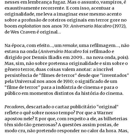
nesses em lembrança fugaz. Mas o assunto, vampiros, é
exaustivamente recorrente. E com isso, acentuar a
originalidade, me leva a imaginar esse mesmo acento
sobre a profusão de roteiros originais em terror gore no
boom
exploitation
nos anos 70:
Aniversario Macabro
(1972),
de Wes Craven é original…
Na época, com efeito…, um
remake
, uma refilmagem…, não
estava na onda (
Aniversário Macabro
foi refilmado e
dirigido por Dennis Iliadis em 2009… na nova onda, pois).
Mas, sim, não sobre pretensa originalidade e sim sobre o
gênero terror, duas coisas valem anotar: a incrível
persistência de “filmes de terror” desde que “inventados”
pela Universal nos anos de 1930; o significado de um
“filme de terror” para a indústria de cinema e para o
público em momentos distintos da história do cinema.
Pecadores
, descartado o cartaz publicitário “original”
reflete o quê sobre nosso tempo? Por que a Warner
apostou nele? E por que, com respeito a ele, as bilheterias
têm sido tão generosas? A questões assim postas, de
modo cru, não pretendo responder no calor da hora. Mas,