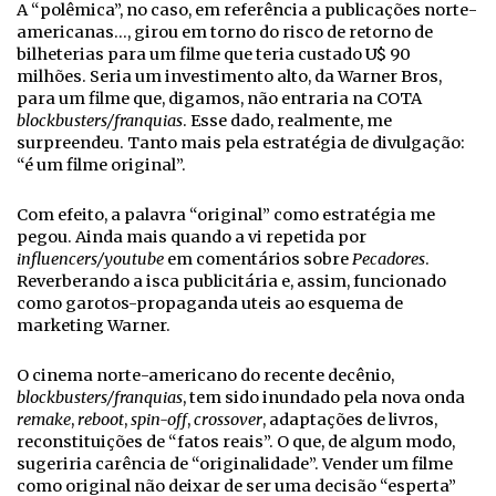
A “polêmica”, no caso, em referência a publicações norte-
americanas…, girou em torno do risco de retorno de
bilheterias para um filme que teria custado U$ 90
milhões. Seria um investimento alto, da Warner Bros,
para um filme que, digamos, não entraria na COTA
blockbusters/franquias
. Esse dado, realmente, me
surpreendeu. Tanto mais pela estratégia de divulgação:
“é um filme original”.
Com efeito, a palavra “original” como estratégia me
pegou. Ainda mais quando a vi repetida por
influencers/youtube
em comentários sobre
Pecadores
.
Reverberando a isca publicitária e, assim, funcionado
como garotos-propaganda uteis ao esquema de
marketing Warner.
O cinema norte-americano do recente decênio,
blockbusters/franquias
, tem sido inundado pela nova onda
remake
,
reboot
,
spin-off
,
crossover
, adaptações de livros,
reconstituições de “fatos reais”. O que, de algum modo,
sugeriria carência de “originalidade”. Vender um filme
como original não deixar de ser uma decisão “esperta”