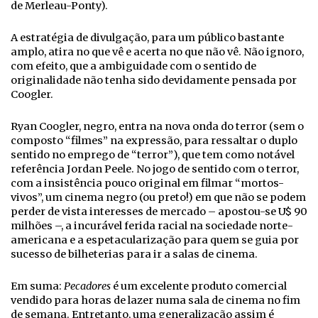
de Merleau-Ponty).
A estratégia de divulgação, para um público bastante
amplo, atira no que vê e acerta no que não vê. Não ignoro,
com efeito, que a ambiguidade com o sentido de
originalidade não tenha sido devidamente pensada por
Coogler.
Ryan Coogler, negro, entra na nova onda do terror (sem o
composto “filmes” na expressão, para ressaltar o duplo
sentido no emprego de “terror”), que tem como notável
referência Jordan Peele. No jogo de sentido com o terror,
com a insistência pouco original em filmar “mortos-
vivos”, um cinema negro (ou preto!) em que não se podem
perder de vista interesses de mercado – apostou-se U$ 90
milhões –, a incurável ferida racial na sociedade norte-
americana e a espetacularização para quem se guia por
sucesso de bilheterias para ir a salas de cinema.
Em suma:
Pecadores
é um excelente produto comercial
vendido para horas de lazer numa sala de cinema no fim
de semana. Entretanto, uma generalização assim é