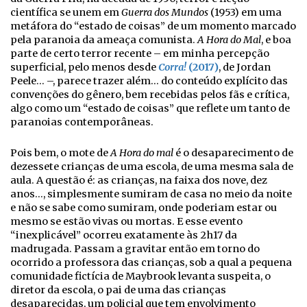
científica se unem em
Guerra dos Mundos
(1953) em uma
metáfora do “estado de coisas” de um momento marcado
pela paranoia da ameaça comunista.
A Hora do Mal
, e boa
parte de certo terror recente – em minha percepção
superficial, pelo menos desde
Corra!
(2017)
, de Jordan
Peele… –, parece trazer além… do conteúdo explícito das
convenções do gênero, bem recebidas pelos fãs e crítica,
algo como um “estado de coisas” que reflete um tanto de
paranoias contemporâneas.
Pois bem, o mote de
A Hora do mal
é o desaparecimento de
dezessete crianças de uma escola, de uma mesma sala de
aula. A questão é: as crianças, na faixa dos nove, dez
anos…, simplesmente sumiram de casa no meio da noite
e não se sabe como sumiram, onde poderiam estar ou
mesmo se estão vivas ou mortas. E esse evento
“inexplicável” ocorreu exatamente às 2h17 da
madrugada. Passam a gravitar então em torno do
ocorrido a professora das crianças, sob a qual a pequena
comunidade fictícia de Maybrook levanta suspeita, o
diretor da escola, o pai de uma das crianças
desaparecidas, um policial que tem envolvimento