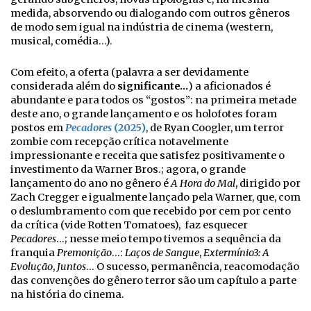
medida, absorvendo ou dialogando com outros gêneros
de modo sem igual na indústria de cinema (western,
musical, comédia…).
Com efeito, a oferta (palavra a ser devidamente
considerada além do
significante…
) a aficionados é
abundante e para todos os “gostos”: na primeira metade
deste ano, o grande lançamento e os holofotes foram
postos em
Pecadores
(2025)
, de Ryan Coogler, um terror
zombie com recepção crítica notavelmente
impressionante e receita que satisfez positivamente o
investimento da Warner Bros.; agora, o grande
lançamento do ano no gênero é
A Hora do Mal
, dirigido por
Zach Cregger e igualmente lançado pela Warner, que, com
o deslumbramento com que recebido por cem por cento
da crítica (vide Rotten Tomatoes), faz esquecer
Pecadores
…; nesse meio tempo tivemos a sequência da
franquia
Premonição
…:
Laços de Sangue
,
Extermínio3: A
Evolução
,
Juntos
… O sucesso, permanência, reacomodação
das convenções do gênero terror são um capítulo a parte
na história do cinema.