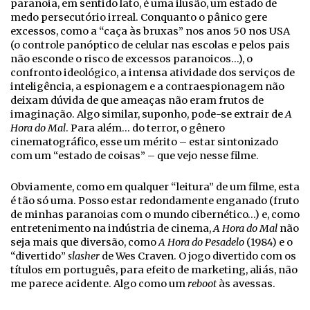
paranoia, em sentido lato, é uma ilusão, um estado de
medo persecutório irreal. Conquanto o pânico gere
excessos, como a “caça às bruxas” nos anos 50 nos USA
(o controle panóptico de celular nas escolas e pelos pais
não esconde o risco de excessos paranoicos…), o
confronto ideológico, a intensa atividade dos serviços de
inteligência, a espionagem e a contraespionagem não
deixam dúvida de que ameaças não eram frutos de
imaginação. Algo similar, suponho, pode-se extrair de
A
Hora do Mal
. Para além… do terror, o gênero
cinematográfico, esse um mérito – estar sintonizado
com um “estado de coisas” – que vejo nesse filme.
Obviamente, como em qualquer “leitura” de um filme, esta
é tão só uma. Posso estar redondamente enganado (fruto
de minhas paranoias com o mundo cibernético…) e, como
entretenimento na indústria de cinema,
A Hora do Mal
não
seja mais que diversão, como
A Hora do Pesadelo
(1984) e o
“divertido”
slasher
de Wes Craven. O jogo divertido com os
títulos em português, para efeito de marketing, aliás, não
me parece acidente. Algo como um
reboot
às avessas.