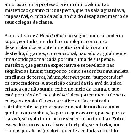
amoroso com a professora e um único aluno, tão
misterioso quanto circunspecto, que na sala aguardava,
impassível, o início da aula no dia do desaparecimento de
seus colegas de classe.
A narrativa de
A Hora do Mal
não segue como se poderia
supor, contudo, uma linha cronológica em que o
desenrolar dos acontecimentos conduziria a um
desfecho, digamos, convencional; não adota, igualmente,
uma condução marcada por um clima de suspense,
mistério, que geraria expectativa e se revelaria nas
sequências finais; tampouco, como se tornou uma muleta
em filmes de terror, há um
plot twist
para “surpreender”
os espectadores. A aparição casual da tia-avó da única
criança que não sumiu exibe, no meio da trama, o que
está por trás do “inexplicável” desaparecimento de seus
colegas de sala. O foco narrativo então, centrado
inicialmente na professora e no pai de um dos alunos,
que buscam explicação para o que ocorreu, passa para a
tia-avó, seu sobrinho-neto e seu entorno familiar. Entre
esses dois focos narrativos principais, se entrelaçam
tramas paralelas (explicitamente acolhidas do estilo