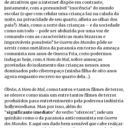
de atrativos que a internet dispõe em contraste,
justamente, com a presumível “inocência” do mundo
escolar (o que com celular uma criança faz na calada da
noite, na privacidade de seu quarto, alheia ao olhar dos
pais?). Mais, como a sorte das crianças – e da sociedade
como um todo – pode ser abduzida por uma voz de
comando com as características mais bizarras e
improváveis possíveis? Se
Guerra dos Mundos
pôde se
servir como metáfora da paranoia em torno da ameaça
comunista nos anos de Guerra Fria, creio podermos
indagar hoje, com
A Hora do Mal
, sobre ameaças
provindas do isolamento das crianças nesses anos
dominados pelo ciberespaço (minha filha de oito anos
agora enquanto escrevo no quarto dela…).
Óbvio,
A Hora do Mal
, como tantos e tantos filmes de terror,
se oferece como mais um entre tantos filmes de terror
produzidos para entretenimento pela poderosa indústria
hollywoodiana. Mas por isso, além do
“
significante
imediato
” do verbo “oferecer”, nele um
quinhão como o da paranoia anticomunista em
Guerra
dos Mundos
. E aqui um dado bem sensível que cabe realçar: