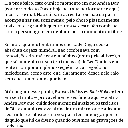
É, a propósito, este o único momento em que Andra Day
(concorrendo ao Oscar hoje pela sua performance aqui)
mostra-se mal. Não dá para acreditar ou, não dá para
acompanhar seu sofrimento, pelo choro plasticamente
insistente e grandiloquente uma vez este não combina
com a personagem em nenhum outro momento do filme.
Só piora quando lembramos que Lady Day, a deusa
absoluta do jazz mundial, não combinava com
exposições dramáticas em público (e sim pela altivez), o
que só aumenta o risco (e o fracasso) de Lee Daniels em
tentar compor um plano-sequência carregado no
melodrama, como este, que, claramente, desce pelo ralo
sem que lamentemos por isso.
Até chegar nesse ponto,
Estados Unidos vs. Billie Holiday
tem
em seu trunfo – provavelmente seu único aqui – a atriz
Andra Day que, cuidadosamente mimetizou os trejeitos
de Billie quando estava atrás de um microfone e adequou
seu timbre e inflexões na voz para tentar chegar perto
daquilo que há de divino quando ouvimos as gravações de
Lady Day.