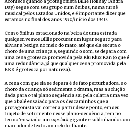
Acontece quando a protagonista Billie Holiday (Andra
Day) segue com seu grupo num ônibus, numa turnê
musical pelos Estados Unidos, e é importante dizer que
estamos no final dos anos 1930/início dos 1940.
Com o ônibus estacionado na beira de uma estrada
qualquer, vemos Billie procurar um lugar seguro para
aliviar a bexiga no meio do mato, até que ela escuta o
choro de uma criança e, seguindo o som, se depara com
uma cena grotesca promovida pela Klu Klux Kan (o que é
uma redundância, já que qualquer cena promovida pela
KKK é grotesca por natureza).
A cena com que ela se depara é de fato perturbadora, e o
choro da criança só sedimenta o drama, mas a solução
dada para o tal plano sequência sai pela culatra uma vez
que o balé ensaiado para os descaminhos que a
protagonista vai correr a partir desse ponto, em seu
trajeto de sofrimento nesse plano-sequência, tem no
termo ‘ensaiado’ um
caps lock
gigante e sublinhando com
marcador de texto amarelo brilhante.