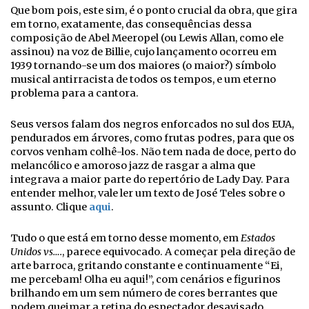
Que bom pois, este sim, é o ponto crucial da obra, que gira
em torno, exatamente, das consequências dessa
composição de Abel Meeropel (ou Lewis Allan, como ele
assinou) na voz de Billie, cujo lançamento ocorreu em
1939 tornando-se um dos maiores (o maior?) símbolo
musical antirracista de todos os tempos, e um eterno
problema para a cantora.
Seus versos falam dos negros enforcados no sul dos EUA,
pendurados em árvores, como frutas podres, para que os
corvos venham colhê-los. Não tem nada de doce, perto do
melancólico e amoroso jazz de rasgar a alma que
integrava a maior parte do repertório de Lady Day. Para
entender melhor, vale ler um texto de José Teles sobre o
assunto. Clique
aqui
.
Tudo o que está em torno desse momento, em
Estados
Unidos vs….
, parece equivocado. A começar pela direção de
arte barroca, gritando constante e continuamente “Ei,
me percebam! Olha eu aqui!”, com cenários e figurinos
brilhando em um sem número de cores berrantes que
podem queimar a retina do espectador desavisado.