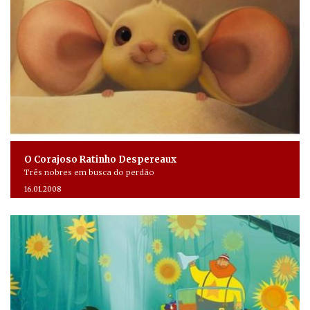
O Corajoso Ratinho Despereaux
Três nobres em busca do perdão
16.01.2008