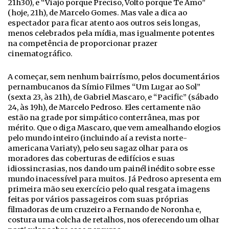
21h30), e “Viajo porque Preciso, Volto porque Te Amo”
(hoje, 21h), de Marcelo Gomes. Mas vale a dica ao
espectador para ficar atento aos outros seis longas,
menos celebrados pela mídia, mas igualmente potentes
na competência de proporcionar prazer
cinematográfico.
A começar, sem nenhum bairrísmo, pelos documentários
pernambucanos da Símio Filmes “Um Lugar ao Sol”
(sexta 23, às 21h), de Gabriel Mascaro, e “Pacific” (sábado
24, às 19h), de Marcelo Pedroso. Eles certamente não
estão na grade por simpático conterrânea, mas por
mérito. Que o diga Mascaro, que vem amealhando elogios
pelo mundo inteiro (incluindo aí a revista norte-
americana Variaty), pelo seu sagaz olhar para os
moradores das coberturas de edifícios e suas
idiossincrasias, nos dando um painél inédito sobre esse
mundo inacessível para muitos. Já Pedroso apresenta em
primeira mão seu exercício pelo qual resgata imagens
feitas por vários passageiros com suas próprias
filmadoras de um cruzeiro a Fernando de Noronha e,
costura uma colcha de retalhos, nos oferecendo um olhar