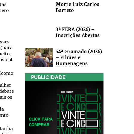
Morre Luiz Carlos
tas
Barreto
nero
3ª FERA (2026) –
Inscrições Abertas
esses
 (para
54ª Gramado (2026)
eito,
– Filmes e
sical.
Homenagens
 (como
PUBLICIDADE
)
ulher
 debate
ais os
da
ento.
arília