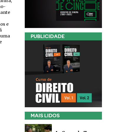
utura,
ão-
tante
os e
á
e uma
PUBLICIDADE
e
MAIS LIDOS