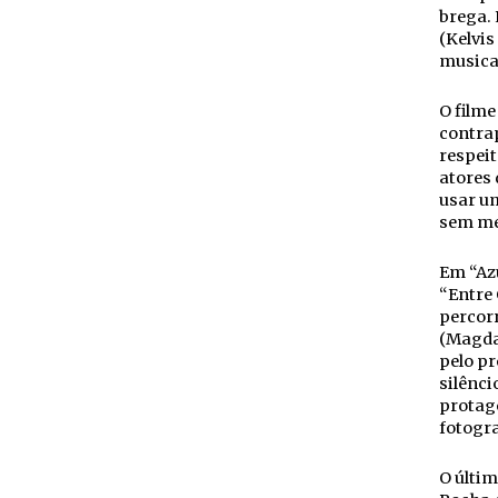
brega. 
(Kelvis
musical
O filme
contra
respeit
atores
usar um
sem me
Em “Azu
“Entre 
percor
(Magdal
pelo pr
silênci
protag
fotogr
O últim