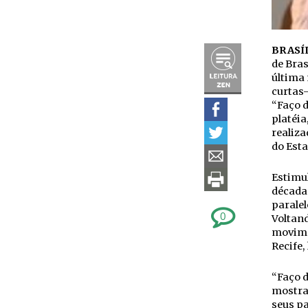
BRASÍL
de Bras
última 
curtas-
“Faço d
platéi
realiza
do Esta
Estimu
década 
paralel
0
Voltand
movime
Recife,
“Faço d
mostrad
seus pa