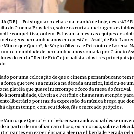
IA (DF)
– Foi singular o debate na manhã de hoje, deste 42º Fe
ília do Cinema Brasileiro, sobre os curtas-metragens exibido
noite competitiva, ontem. Estavam à mesa as equipes dos doi
metragens pernambucanos em questão: “Azul”, de Eric Lauren
e Mim o que Quero”, de Sérgio Oliveira e Petrônio de Lorena. N
a, uma comunidade de pernambucanos somada por Cláudio Ass
dores do curta “Recife Frio” e jornalístas dos três principais j
do.
lado por uma colocação de que o cinema pernambucano tem 
a força que teve sua música na década anterior, iniciou-se um
o na platéia que quase interrompe o foco da mesa do festival.
o à normalidade, Oliveira e Petrônio chamaram atenção para
nto libertário por traz da expressão da música brega que do
 há algum tempo, com seu ídolos, fãs e mercado próprios.
e Mim o que Quero” é um belo ensaio audiovisual desse univer
o a partir de um olhar carinhoso, ou amoroso, sobre a felicid
rticipantes em experiênciar a alegria e liberdade gerada pel