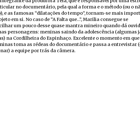
integrante da produtora Teia, que é responsável por uma estr
icular no documentário, pela qual a forma e o método (ou o n
, e as famosas “dilatações do tempo”, tornam-se mais impor
bjeto em si. No caso de “A Falta que…”, Marilia consegue se
cilhar um pouco desse quase mantra mineiro quando dá ouvid
suas personagens: meninas saindo da adolescência (algumas j
as) na Cordilheira do Espinhaço. Excelente o momento em qu
inas toma as rédeas do documentário e passa a entrevistar (
nar) a equipe por trás da câmera.