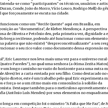
Entenda-se como “participantes” os técnicos, usuários e artis
 Duran, Conde, João do Morro, Vício Louco, Rodrigo Mell) do gê
 que forçosamente se escuta na cidade.
 funcionou como um “Recife Quente” aqui em Brasília, em
posição ao “documentira”, de Kleber Mendonça. A perspectiva
osa de Oliveira e Petrônio deu, pela primeira vez, dignidade a 
 do brega recifense, podendo até funcionar como um elemento
a palavra que não existe) “despreconceitualizante” a seu resp
ncionar o seu rico valor como documento dessa expressão mu
l”, Eric Laurence nos leva mais uma vez para o universo rural
Quatro Paredes”), no qual uma senhora (a ótima Zezita Matos
re um longo caminho no vazio do horizonte para uma outra m
e Alves) ler a carta enviada por seu filho. Como destacado no
óprio diretor, este é um trabalho pelo qual Eric experimenta m
os e força-se a um ritmo mais em consonância à solidão da
onista. Destaque também para o meticuloso aproveitamente 
afia (Antônio Luís Mendes) por seus elementos no enquadram
o longa em competição foi o mineiro “A Falta que Me Faz”, de M