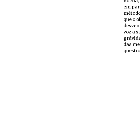
Rocha, 
em part
método)
que o o
desven
voz a 
grávid
das men
questio