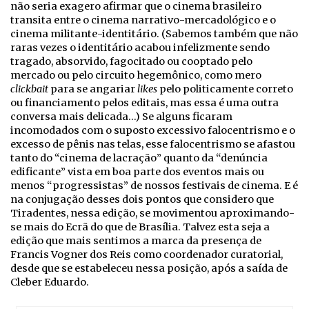
não seria exagero afirmar que o cinema brasileiro
transita entre o cinema narrativo-mercadológico e o
cinema militante-identitário. (Sabemos também que não
raras vezes o identitário acabou infelizmente sendo
tragado, absorvido, fagocitado ou cooptado pelo
mercado ou pelo circuito hegemônico, como mero
clickbait
para se angariar
likes
pelo politicamente correto
ou financiamento pelos editais, mas essa é uma outra
conversa mais delicada…) Se alguns ficaram
incomodados com o suposto excessivo falocentrismo e o
excesso de pênis nas telas, esse falocentrismo se afastou
tanto do “cinema de lacração” quanto da “denúncia
edificante” vista em boa parte dos eventos mais ou
menos “progressistas” de nossos festivais de cinema. E é
na conjugação desses dois pontos que considero que
Tiradentes, nessa edição, se movimentou aproximando-
se mais do Ecrã do que de Brasília. Talvez esta seja a
edição que mais sentimos a marca da presença de
Francis Vogner dos Reis como coordenador curatorial,
desde que se estabeleceu nessa posição, após a saída de
Cleber Eduardo.