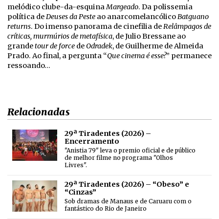
melódico clube-da-esquina
Margeado
. Da polissemia
política de
Deuses da Peste
ao anarcomelancólico
Batguano
returns
. Do imenso panorama de cinefilia de
Relâmpagos de
críticas, murmúrios de metafísica
, de Julio Bressane ao
grande
tour de force
de
Odradek
, de Guilherme de Almeida
Prado. Ao final, a pergunta “
Que cinema é esse?
” permanece
ressoando…
Relacionadas
29ª Tiradentes (2026) –
Encerramento
"Anistia 79" leva o premio oficial e de público
de melhor filme no programa "Olhos
Livres".
29ª Tiradentes (2026) – “Obeso” e
“Cinzas”
Sob dramas de Manaus e de Caruaru com o
fantástico do Rio de Janeiro