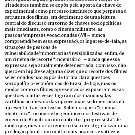
Tiradentes também se expôs pela aposta da chave do
experimental como processo intrínseco que perpassa a
estrutura dos filmes, em detrimento de uma leitura
central do discurso em torno de chaves sociopolíticas
mais imediatas, como o cinema militante, as
pessoas/empresas vocacionadas (??!! – nunca
compreendi bem essa expressão), os lugares-de-fala, as
situações de pessoas de
vulnerabilidade/minoritárias/invisibilizadas, enfim, de
um cinema de recorte “indenitário” – ainda que essa
expressão seja atualmente defenestrada. Com isso, não
quero em hipótese alguma dizer que o recorte dos filmes
selecionados não expôs de forma clara questões
sociopolítico-econômicas do Brasil de hoje, mas os
modos como os filmes apresentados expuseram essas
questões muitas vezes fugiram dos manuais/das
cartilhas ou mesmo das opções mais sedimentadas em
apresentar tais contextos. Sabemos que o “cinema
identitário“ tornou-se hegemônico nos festivais de
cinema do Brasil com um contexto “progressista”, de
modo que, mesmo correndo o risco de estigmatizar uma
produção plural, com muito mais nuances e sutilezas –