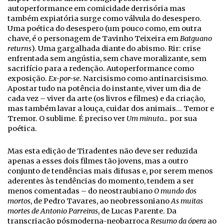
autoperformance em comicidade derrisória mas
também expiatória surge como válvula do desespero.
Uma poética do desespero (um pouco como, em outra
chave, é o personagem de Tavinho Teixeira em
Batguano
returns
). Uma gargalhada diante do abismo. Rir: crise
enfrentada sem angústia, sem chave moralizante, sem
sacrifício para a redenção. Autoperformance como
exposição.
Ex-por-se
. Narcisismo como antinarcisismo.
Apostar tudo na potência do instante, viver um dia de
cada vez – viver da arte (os livros e filmes) e da criação,
mas também lavar a louça, cuidar dos animais… Temor e
Tremor. O sublime. É preciso ver
Um minuto…
por sua
poética.
Mas esta edição de Tiradentes não deve ser reduzida
apenas a esses dois filmes tão jovens, mas a outro
conjunto de tendências mais difusas e, por serem menos
aderentes às tendências do momento, tendem a ser
menos comentadas – do neostraubiano
O mundo dos
mortos
, de Pedro Tavares, ao neobressoniano
As muitas
mortes de Antonio Parreiras
, de Lucas Parente. Da
transcriação pósmoderna-neobarroca
Resumo da ópera
ao