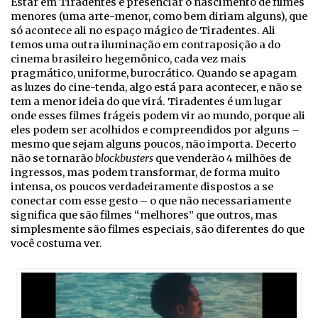
Estar em Tiradentes é presenciar o nascimento de filmes
menores (uma arte-menor, como bem diriam alguns), que
só acontece ali no espaço mágico de Tiradentes.
Ali
temos uma outra iluminação
em contraposição a do
cinema brasileiro hegemônico, cada vez mais
pragmático, uniforme, burocrático. Quando se apagam
as luzes do cine-tenda, algo está para acontecer, e não se
tem a menor ideia do que virá. Tiradentes é um lugar
onde esses filmes frágeis podem vir ao mundo, porque ali
eles podem ser acolhidos e compreendidos por alguns –
mesmo que sejam alguns poucos, não importa. Decerto
não se tornarão
blockbusters
que venderão 4 milhões de
ingressos, mas podem transformar, de forma muito
intensa, os poucos verdadeiramente dispostos a se
conectar com esse gesto – o que não necessariamente
significa que são filmes “melhores” que outros, mas
simplesmente são filmes especiais, são diferentes do que
você costuma ver.