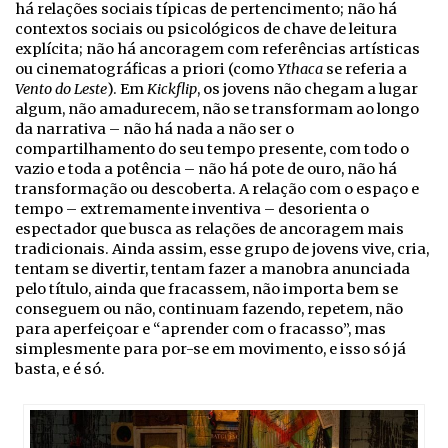
há relações sociais típicas de pertencimento; não há
contextos sociais ou psicológicos de chave de leitura
explícita; não há ancoragem com referências artísticas
ou cinematográficas a priori (como
Ythaca
se referia a
Vento do Leste
). Em
Kickflip
, os jovens não chegam a lugar
algum, não amadurecem, não se transformam ao longo
da narrativa – não há nada a não ser o
compartilhamento do seu tempo presente, com todo o
vazio e toda a potência – não há pote de ouro, não há
transformação ou descoberta. A relação com o espaço e
tempo – extremamente inventiva – desorienta o
espectador que busca as relações de ancoragem mais
tradicionais. Ainda assim, esse grupo de jovens vive, cria,
tentam se divertir, tentam fazer a manobra anunciada
pelo título, ainda que fracassem, não importa bem se
conseguem ou não, continuam fazendo, repetem, não
para aperfeiçoar e “aprender com o fracasso”, mas
simplesmente para por-se em movimento, e isso só já
basta, e é só.