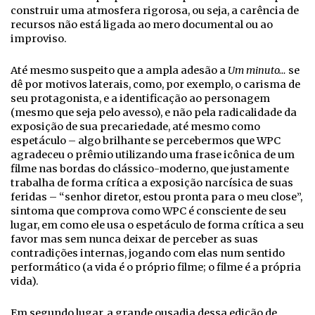
construir uma atmosfera rigorosa, ou seja, a carência de
recursos não está ligada ao mero documental ou ao
improviso.
Até mesmo suspeito que a ampla adesão a
Um minuto…
se
dê por motivos laterais, como, por exemplo, o carisma de
seu protagonista, e a identificação ao personagem
(mesmo que seja pelo avesso), e não pela radicalidade da
exposição de sua precariedade, até mesmo como
espetáculo – algo brilhante se percebermos que WPC
agradeceu o prêmio utilizando uma frase icônica de um
filme nas bordas do clássico-moderno, que justamente
trabalha de forma crítica a exposição narcísica de suas
feridas – “senhor diretor, estou pronta para o meu close”,
sintoma que comprova como WPC é consciente de seu
lugar, em como ele usa o espetáculo de forma crítica a seu
favor mas sem nunca deixar de perceber as suas
contradições internas, jogando com elas num sentido
performático (a vida é o próprio filme; o filme é a própria
vida).
Em segundo lugar, a grande ousadia dessa edição de