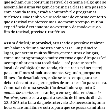
que acham que cobrir um festival de cinema é algo que se
assemelha a uma viagem de primeira classe, um passeio
com comida farta, estadia confortável e programas
turísticos. Não tenho o que reclamar do enorme conforto
que o festival me oferece mas, ao mesmo tempo, minha
experiência é extenuante ao extremo, de modo que, ao
fim do festival, preciso tirar férias.
Assim é difícil, improvável, arriscado e precário realizar
um balanço de uma mostra como essa. Em primeiro
lugar, por serem muitos filmes, entre curtas e longas,
com uma programação muito extensa e que é impossível
acompanhar em sua totalidade – até porque os três
locais de exibição (cine-tenda, cine-praça e cineteatro)
passam filmes simultaneamente. Segundo, porque os
filmes são desafiadores, e não se tem tempo para se
deixar decantar as percepções de uma sessão para outra.
Como sair de uma sessão tão desafiadora quanto
O
mundo dos mortos
e entrar, logo em seguida, em
Antonio
Parreiras
, sendo esta a quarta sessão de filmes do dia, às
22h30? Sinto falta daquele intervalo tão necessário, uma
hora entre um filme e outro, para que se possa caminhar