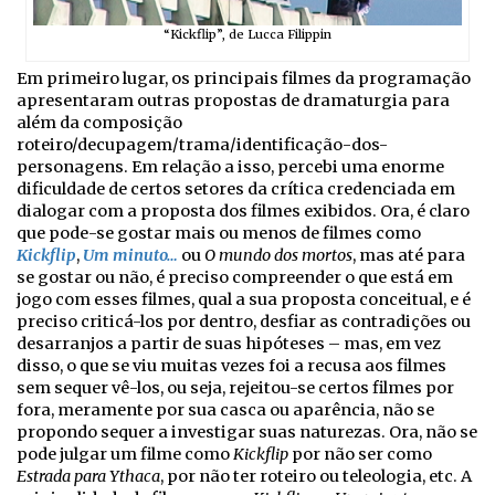
“Kickflip”, de Lucca Filippin
Em primeiro lugar, os principais filmes da programação
apresentaram outras propostas de dramaturgia para
além da composição
roteiro/decupagem/trama/identificação-dos-
personagens. Em relação a isso, percebi uma enorme
dificuldade de certos setores da crítica credenciada em
dialogar com a proposta dos filmes exibidos. Ora, é claro
que pode-se gostar mais ou menos de filmes como
Kickflip
,
Um minuto…
ou
O mundo dos mortos
, mas até para
se gostar ou não, é preciso compreender o que está em
jogo com esses filmes, qual a sua proposta conceitual, e é
preciso criticá-los por dentro, desfiar as contradições ou
desarranjos a partir de suas hipóteses – mas, em vez
disso, o que se viu muitas vezes foi a recusa aos filmes
sem sequer vê-los, ou seja, rejeitou-se certos filmes por
fora, meramente por sua casca ou aparência, não se
propondo sequer a investigar suas naturezas. Ora, não se
pode julgar um filme como
Kickflip
por não ser como
Estrada para Ythaca
, por não ter roteiro ou teleologia, etc. A