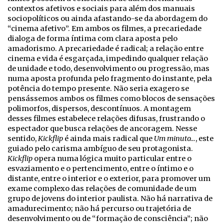
contextos afetivos e sociais para além dos manuais
sociopolíticos ou ainda afastando-se da abordagem do
“cinema afetivo”. Em ambos os filmes, a precariedade
dialoga de forma íntima com clara aposta pelo
amadorismo. A precariedade é radical; a relação entre
cinema e vida é esgarçada, impedindo qualquer relação
de unidade e todo, desenvolvimento ou progressão, mas
numa aposta profunda pelo fragmento do instante, pela
potência do tempo presente. Não seria exagero se
pensássemos ambos os filmes como blocos de sensações
polimorfos, dispersos, descontínuos. A montagem
desses filmes estabelece relações difusas, frustrando o
espectador que busca relações de ancoragem. Nesse
sentido,
Kickflip
é ainda mais radical que
Um minuto…
, este
guiado pelo carisma ambíguo de seu protagonista.
Kickflip
opera numa lógica muito particular entre o
esvaziamento e o pertencimento, entre o íntimo e o
distante, entre o interior e o exterior, para promover um
exame complexo das relações de comunidade de um
grupo de jovens do interior paulista. Não há narrativa de
amadurecimento; não há percurso ou trajetória de
desenvolvimento ou de “formação de consciência”; não