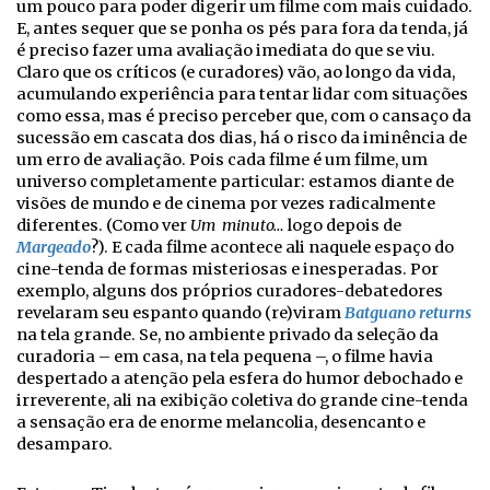
um pouco para poder digerir um filme com mais cuidado.
E, antes sequer que se ponha os pés para fora da tenda, já
é preciso fazer uma avaliação imediata do que se viu.
Claro que os críticos (e curadores) vão, ao longo da vida,
acumulando experiência para tentar lidar com situações
como essa, mas é preciso perceber que, com o cansaço da
sucessão em cascata dos dias, há o risco da iminência de
um erro de avaliação. Pois cada filme é um filme, um
universo completamente particular: estamos diante de
visões de mundo e de cinema por vezes radicalmente
diferentes. (Como ver
Um minuto…
logo depois de
Margeado
?). E cada filme acontece ali naquele espaço do
cine-tenda de formas misteriosas e inesperadas. Por
exemplo, alguns dos próprios curadores-debatedores
revelaram seu espanto quando (re)viram
Batguano returns
na tela grande. Se, no ambiente privado da seleção da
curadoria – em casa, na tela pequena –, o filme havia
despertado a atenção pela esfera do humor debochado e
irreverente, ali na exibição coletiva do grande cine-tenda
a sensação era de enorme melancolia, desencanto e
desamparo.