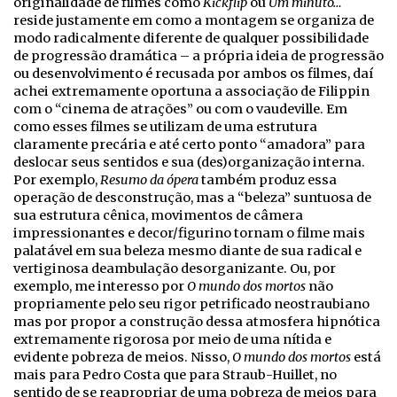
originalidade de filmes como
Kickflip
ou
Um minuto…
reside justamente em como a montagem se organiza de
modo radicalmente diferente de qualquer possibilidade
de progressão dramática – a própria ideia de progressão
ou desenvolvimento é recusada por ambos os filmes, daí
achei extremamente oportuna a associação de Filippin
com o “cinema de atrações” ou com o vaudeville. Em
como esses filmes se utilizam de uma estrutura
claramente precária e até certo ponto “amadora” para
deslocar seus sentidos e sua (des)organização interna.
Por exemplo,
Resumo da ópera
também produz essa
operação de desconstrução, mas a “beleza” suntuosa de
sua estrutura cênica, movimentos de câmera
impressionantes e decor/figurino tornam o filme mais
palatável em sua beleza mesmo diante de sua radical e
vertiginosa deambulação desorganizante. Ou, por
exemplo, me interesso por
O mundo dos mortos
não
propriamente pelo seu rigor petrificado neostraubiano
mas por propor a construção dessa atmosfera hipnótica
extremamente rigorosa por meio de uma nítida e
evidente pobreza de meios. Nisso,
O mundo dos mortos
está
mais para Pedro Costa que para Straub-Huillet, no
sentido de se reapropriar de uma pobreza de meios para