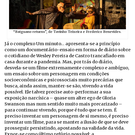
“Batguano returns”, de Tavinho Teixeira e Frederico Benevides.
Já o complexo Um minuto… apresenta-se a princípio
como um documentário-ensaio em forma de diário sobre
o cotidiano de Wesley Pereira de Castro trancafiado em
casa durante a pandemia. Mas, por trás do diário,
desvela-se um filme extremamente complexo e ambíguo,
um ensaio sobre um personagem em condições
socioeconômicas e psicossociais muito precárias que
busca, ainda assim, manter-se são, vivendo a vida
possível. Ele talvez precise auto-performar a sua
exposição narcísica – quase um alter ego de Gloria
Swanson mas num sentido muito mais precarizado –
para continuar vivendo, porque é tudo que se tem. É
preciso inventar um personagem de si mesmo, é preciso
inventar um filme, para se manter a ilusão de que se deve
prosseguir persistindo, apostando na validade da vida.
Expor-se como último refúgio possível: a