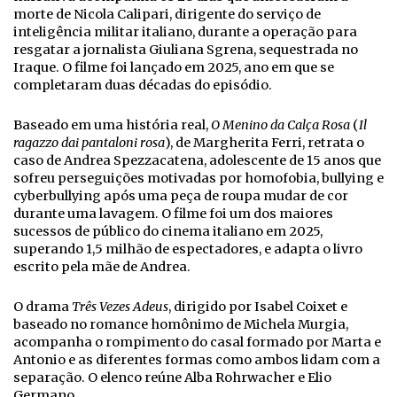
morte de Nicola Calipari, dirigente do serviço de
inteligência militar italiano, durante a operação para
resgatar a jornalista Giuliana Sgrena, sequestrada no
Iraque. O filme foi lançado em 2025, ano em que se
completaram duas décadas do episódio.
Baseado em uma história real,
O Menino da Calça Rosa
(
Il
ragazzo dai pantaloni rosa
), de Margherita Ferri, retrata o
caso de Andrea Spezzacatena, adolescente de 15 anos que
sofreu perseguições motivadas por homofobia, bullying e
cyberbullying após uma peça de roupa mudar de cor
durante uma lavagem. O filme foi um dos maiores
sucessos de público do cinema italiano em 2025,
superando 1,5 milhão de espectadores, e adapta o livro
escrito pela mãe de Andrea.
O drama
Três Vezes Adeus
, dirigido por Isabel Coixet e
baseado no romance homônimo de Michela Murgia,
acompanha o rompimento do casal formado por Marta e
Antonio e as diferentes formas como ambos lidam com a
separação. O elenco reúne Alba Rohrwacher e Elio
Germano.