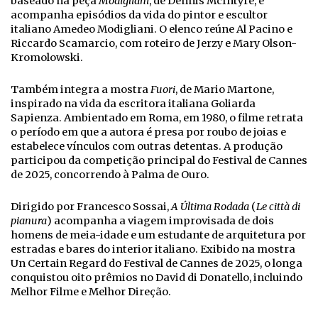
baseado na peça
Modigliani
, de Dennis McIntyre, e
acompanha episódios da vida do pintor e escultor
italiano Amedeo Modigliani. O elenco reúne Al Pacino e
Riccardo Scamarcio, com roteiro de Jerzy e Mary Olson-
Kromolowski.
Também integra a mostra
Fuori
, de Mario Martone,
inspirado na vida da escritora italiana Goliarda
Sapienza. Ambientado em Roma, em 1980, o filme retrata
o período em que a autora é presa por roubo de joias e
estabelece vínculos com outras detentas. A produção
participou da competição principal do Festival de Cannes
de 2025, concorrendo à Palma de Ouro.
Dirigido por Francesco Sossai,
A Última Rodada
(
Le città di
pianura
) acompanha a viagem improvisada de dois
homens de meia-idade e um estudante de arquitetura por
estradas e bares do interior italiano. Exibido na mostra
Un Certain Regard do Festival de Cannes de 2025, o longa
conquistou oito prêmios no David di Donatello, incluindo
Melhor Filme e Melhor Direção.