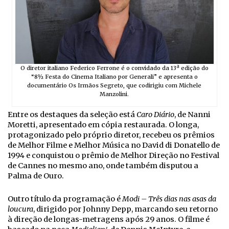
O diretor italiano Federico Ferrone é o convidado da 13ª edição do
“8½ Festa do Cinema Italiano por Generali” e apresenta o
documentário Os Irmãos Segreto, que codirigiu com Michele
Manzolini.
Entre os destaques da seleção está
Caro Diário
, de Nanni
Moretti, apresentado em cópia restaurada. O longa,
protagonizado pelo próprio diretor, recebeu os prêmios
de Melhor Filme e Melhor Música no David di Donatello de
1994 e conquistou o prêmio de Melhor Direção no Festival
de Cannes no mesmo ano, onde também disputou a
Palma de Ouro.
Outro título da programação é
Modi – Três dias nas asas da
loucura
, dirigido por Johnny Depp, marcando seu retorno
à direção de longas-metragens após 29 anos. O filme é