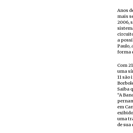
Anos de
mais se
2006, s
sistema
circuit
a possi
Paulo, 
forma q
Com 21
uma sín
11 são 
Borbol
Saiba q
“A Band
pernam
em Cann
exibido
uma tr
de sua 