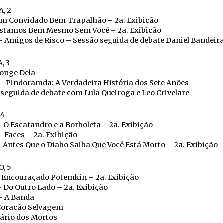
, 2
Um Convidado Bem Trapalhão – 2a. Exibição
Estamos Bem Mesmo Sem Você – 2a. Exibição
 Amigos de Risco – Sessão seguida de debate Daniel Bandeir
, 3
Longe Dela
– Pindoramda: A Verdadeira História dos Sete Anões –
seguida de debate com Lula Queiroga e Leo Crivelare
 4
 O Escafandro e a Borboleta – 2a. Exibição
 Faces – 2a. Exibição
 Antes Que o Diabo Saiba Que Você Está Morto – 2a. Exibição
, 5
O Encouraçado Potemkin – 2a. Exibição
 Do Outro Lado – 2a. Exibição
– A Banda
Coração Selvagem
ário dos Mortos