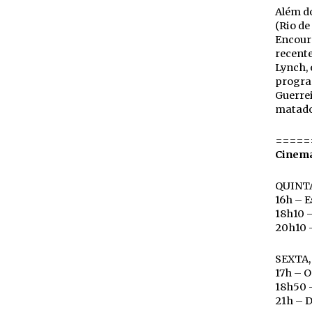
Além d
(Rio de
Encoura
recente
Lynch, 
progra
Guerrei
matado
=====
Cinema
QUINTA
16h – 
18h10 
20h10 –
SEXTA,
17h – O
18h50 
21h – 