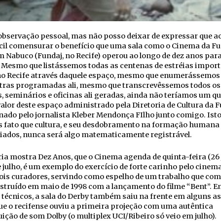
bservação pessoal, mas não posso deixar de expressar que ac
ícil comensurar o benefício que uma sala como o Cinema da F
 Nabuco (Fundaj, no Recife) operou ao longo de dez anos para
 Mesmo que listássemos todas as centenas de estréias impor
 no Recife através daquele espaço, mesmo que enumerássemos
tras programadas ali, mesmo que transcrevêssemos todos os
, seminários e oficinas ali geradas, ainda não teríamos um q
 valor deste espaço administrado pela Diretoria de Cultura da F
ado pelo jornalista Kleber Mendonça FIlho junto comigo. Isto
s fato que cultura, e seu desdobramento na formação humana 
iados, nunca será algo matematicamente registrável.
ia mostra Dez Anos, que o Cinema agenda de quinta-feira (26 
e julho, é um exemplo do exercício de forte carinho pelo cinema
ois curadores, servindo como espelho de um trabalho que com
struído em maio de 1998 com a lançamento do filme “Bent”. E
técnicos, a sala do Derby também saiu na frente em alguns a
que o recifense ouviu a primeira projeção com uma autêntica
uição de som Dolby (o multiplex UCI/Ribeiro só veio em julho).