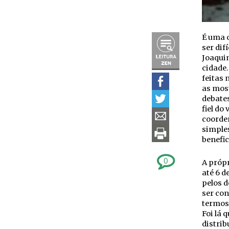
É uma o
ser dif
Joaquim
cidade.
feitas
as mos
debates
fiel do
coorden
simple
benefic
0
A própr
até 6 d
pelos d
ser con
termos 
Foi lá 
distrib