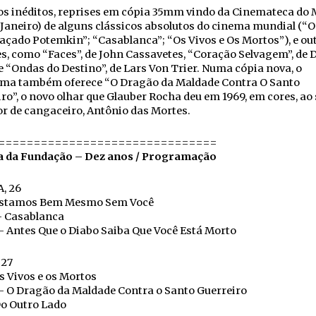
os inéditos, reprises em cópia 35mm vindo da Cinemateca do
 Janeiro) de alguns clássicos absolutos do cinema mundial (“O
çado Potemkin”; “Casablanca”; “Os Vivos e Os Mortos”), e ou
s, como “Faces”, de John Cassavetes, “Coração Selvagem”, de 
e “Ondas do Destino”, de Lars Von Trier. Numa cópia nova, o
ma também oferece “O Dragão da Maldade Contra O Santo
ro”, o novo olhar que Glauber Rocha deu em 1969, em cores, ao
r de cangaceiro, Antônio das Mortes.
===============================
 da Fundação – Dez anos / Programação
, 26
Estamos Bem Mesmo Sem Você
– Casablanca
 Antes Que o Diabo Saiba Que Você Está Morto
 27
s Vivos e os Mortos
– O Dragão da Maldade Contra o Santo Guerreiro
Do Outro Lado