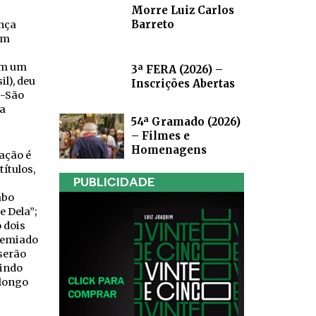
Morre Luiz Carlos
Barreto
nça
em
com um
3ª FERA (2026) –
il), deu
Inscrições Abertas
o-São
ra
54ª Gramado (2026)
– Filmes e
Homenagens
ação é
ítulos,
PUBLICIDADE
abo
e Dela”;
 dois
remiado
serão
tindo
longo