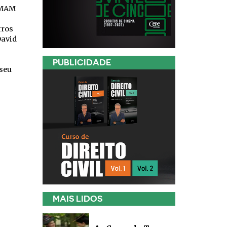
 MAM
tros
David
PUBLICIDADE
 seu
MAIS LIDOS