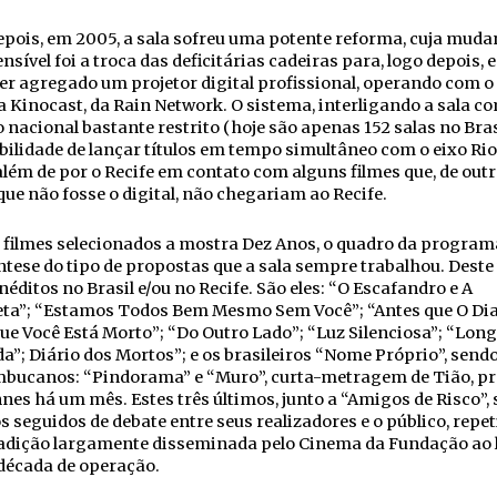
pois, em 2005, a sala sofreu uma potente reforma, cuja muda
nsível foi a troca das deficitárias cadeiras para, logo depois, 
er agregado um projetor digital profissional, operando com o
 Kinocast, da Rain Network. O sistema, interligando a sala 
o nacional bastante restrito (hoje são apenas 152 salas no Bras
bilidade de lançar títulos em tempo simultâneo com o eixo Ri
além de por o Recife em contato com alguns filmes que, de out
ue não fosse o digital, não chegariam ao Recife.
 filmes selecionados a mostra Dez Anos, o quadro da program
tese do tipo de propostas que a sala sempre trabalhou. Deste t
inéditos no Brasil e/ou no Recife. São eles: “O Escafandro e A
eta”; “Estamos Todos Bem Mesmo Sem Você”; “Antes que O Di
ue Você Está Morto”; “Do Outro Lado”; “Luz Silenciosa”; “Long
a”; Diário dos Mortos”; e os brasileiros “Nome Próprio”, sendo
bucanos: “Pindorama” e “Muro”, curta-metragem de Tião, p
es há um mês. Estes três últimos, junto a “Amigos de Risco”, 
s seguidos de debate entre seus realizadores e o público, repe
adição largamente disseminada pelo Cinema da Fundação ao 
década de operação.