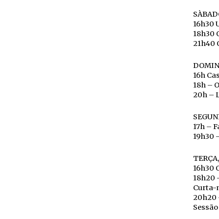
SÀBADO
16h30 
18h30 
21h40 O
DOMIN
16h Cas
18h – O
20h – L
SEGUND
17h – F
19h30 –
TERÇA,
16h30 O
18h20 
Curta-
20h20 
Sessão 