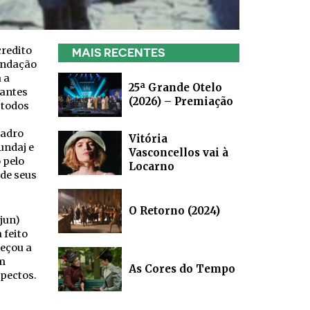
redito
MAIS RECENTES
undação
 a
25ª Grande Otelo
tantes
(2026) – Premiação
 todos
uadro
Vitória
undaj e
Vasconcellos vai à
 pelo
Locarno
de seus
O Retorno (2024)
jun)
 feito
eçou a
m
As Cores do Tempo
spectos.