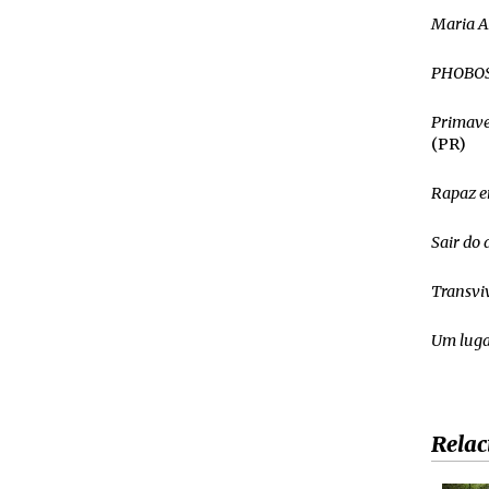
Maria A
PHOBO
Primave
(PR)
Rapaz e
Sair do
Transvi
Um luga
Relac