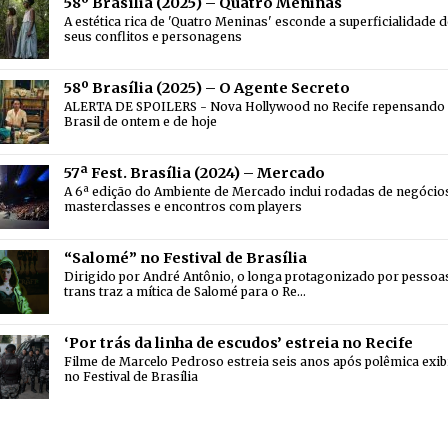
58º Brasília (2025) – Quatro Meninas
A estética rica de 'Quatro Meninas' esconde a superficialidade d
seus conflitos e personagens
58º Brasília (2025) – O Agente Secreto
ALERTA DE SPOILERS - Nova Hollywood no Recife repensando
Brasil de ontem e de hoje
57ª Fest. Brasília (2024) – Mercado
A 6ª edição do Ambiente de Mercado inclui rodadas de negócio
masterclasses e encontros com players
“Salomé” no Festival de Brasília
Dirigido por André Antônio, o longa protagonizado por pessoa
trans traz a mítica de Salomé para o Re…
‘Por trás da linha de escudos’ estreia no Recife
Filme de Marcelo Pedroso estreia seis anos após polêmica exib
no Festival de Brasília