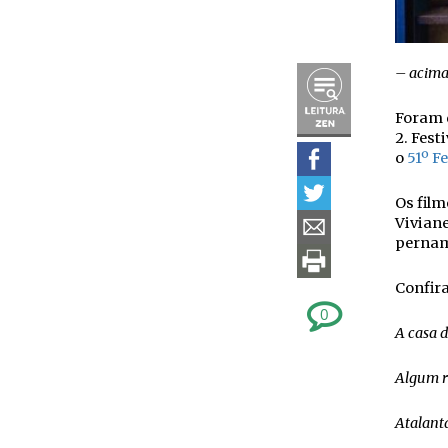
– acima
Foram 
2. Fest
o
51º F
Os fil
Viviane
perna
Confira
0
A casa 
Algum r
Atalant