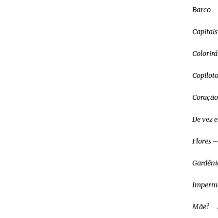
Barco
– 
Capitais
Colorirá
Copilot
Coração
De vez 
Flores
–
Gardêni
Imperme
Mãe?
– 