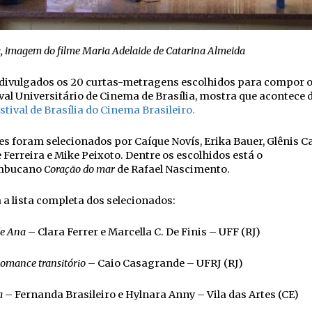
, imagem do filme
Maria Adelaide de Catarina Almeida
divulgados os 20 curtas-metragens escolhidos para compor 
ival Universitário de Cinema de Brasília, mostra que acontece 
estival de Brasília do Cinema Brasileiro.
mes foram selecionados por
Caíque Novís, Erika Bauer, Glênis C
 Ferreira e Mike Peixoto. Dentre os escolhidos está o
mbucano
Coração do mar
de Rafael Nascimento.
 a lista completa dos selecionados:
de Ana
– Clara Ferrer e Marcella C. De Finis – UFF (RJ)
omance transitório
– Caio Casagrande – UFRJ (RJ)
a
– Fernanda Brasileiro e Hylnara Anny – Vila das Artes (CE)