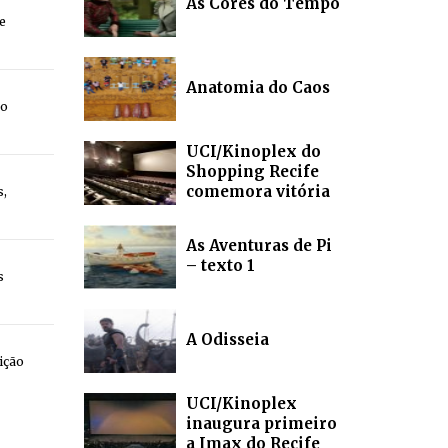
As Cores do Tempo
e
Anatomia do Caos
 o
UCI/Kinoplex do
Shopping Recife
comemora vitória
s,
As Aventuras de Pi
– texto 1
s
A Odisseia
ição
UCI/Kinoplex
inaugura primeiro
a Imax do Recife