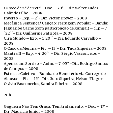
O Coco de Zé de Teté – Doc. – 20’ – Dir: Walter Eudes
Galindo Filho – 2008
Inverso – Exp. – 2´- Dir. Victor Dreyer – 2008
Mecânica Sentença/ Canção: Ferrugem Popular – Banda:
Jaguaribe Carne (com participação de Xangai) – clip – 7
´22´´- Dir. Guilherme Patriota – 2008
Gira Mundo – Exp. – 1´20´´ – Dir. Eduardo Carvalho –
2008
O Caso da Menina – Fic. – 13´- Dir. Tuca Siqueira – 2008
Mantra II – Exp. – 4´20´´ – Dir. Sérgio Vasconcelos –
2008
Apenas um Sorriso – Anim. – 7’ 05” –Dir: Rodrigo Santos
de Campos – 2008
Estresse Coletivo – Bomba do Hemetério via Córrego do
Abacaxi – Fic. – 15´- Dir. Guto Siqueira, Nelson Tiago e
Otávio Vasconcelos, Sandra Ribeiro – 2008
20h
Gagueira Não Tem Graça. Tem tratamento. – Doc. – 17’ –
Dir: Maurício Júnior – 2008