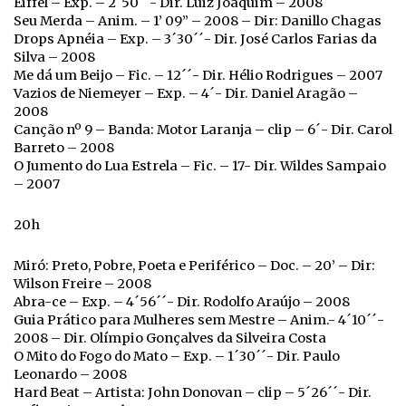
Eiffel – Exp. – 2´50´´- Dir. Luiz Joaquim – 2008
Seu Merda – Anim. – 1’ 09” – 2008 – Dir: Danillo Chagas
Drops Apnéia – Exp. – 3´30´´- Dir. José Carlos Farias da
Silva – 2008
Me dá um Beijo – Fic. – 12´´- Dir. Hélio Rodrigues – 2007
Vazios de Niemeyer – Exp. – 4´- Dir. Daniel Aragão –
2008
Canção nº 9 – Banda: Motor Laranja – clip – 6´- Dir. Carol
Barreto – 2008
O Jumento do Lua Estrela – Fic. – 17- Dir. Wildes Sampaio
– 2007
20h
Miró: Preto, Pobre, Poeta e Periférico – Doc. – 20’ – Dir:
Wilson Freire – 2008
Abra-ce – Exp. – 4´56´´- Dir. Rodolfo Araújo – 2008
Guia Prático para Mulheres sem Mestre – Anim.- 4´10´´-
2008 – Dir. Olímpio Gonçalves da Silveira Costa
O Mito do Fogo do Mato – Exp. – 1´30´´- Dir. Paulo
Leonardo – 2008
Hard Beat – Artista: John Donovan – clip – 5´26´´- Dir.