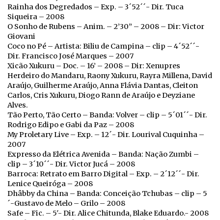
Rainha dos Degredados – Exp. – 3´52´´- Dir. Tuca
Siqueira – 2008
O Sonho de Rubens – Anim. – 2’30” – 2008 – Dir: Victor
Giovani
Coco no Pé – Artista: Biliu de Campina – clip – 4´52´´-
Dir. Francisco José Marques – 2007
Xicão Xukuru – Doc. – 16’ – 2008 – Dir: Xenupres
Herdeiro do Mandaru, Raony Xukuru, Rayra Millena, David
Araújo, Guilherme Araújo, Anna Flávia Dantas, Cleiton
Carlos, Cris Xukuru, Diogo Rann de Araújo e Deyziane
Alves.
Tão Perto, Tão Certo – Banda: Volver – clip – 5´01´´- Dir.
Rodrigo Edipo e Gabi da Paz – 2008
My Proletary Live – Exp. – 12´- Dir. Lourival Cuquinha –
2007
Expresso da Elétrica Avenida – Banda: Nação Zumbi –
clip – 3´10´´- Dir. Victor Jucá – 2008
Barroca: Retrato em Barro Digital – Exp. – 2´12´´- Dir.
Lenice Queiróga – 2008
Dhâbby da China – Banda: Conceição Tchubas – clip – 5
´-Gustavo de Melo – Grilo – 2008
Safe – Fic. – 5′- Dir. Alice Chitunda, Blake Eduardo.- 2008