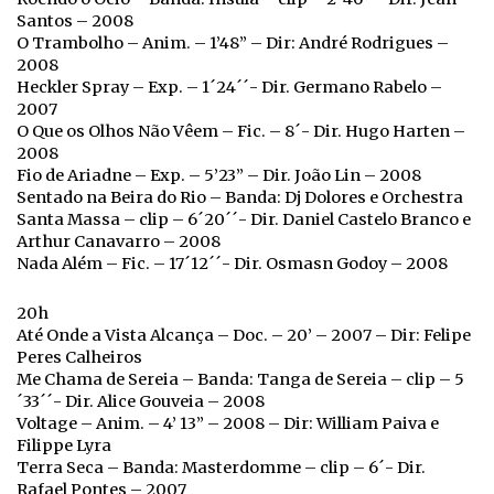
Santos – 2008
O Trambolho – Anim. – 1’48” – Dir: André Rodrigues –
2008
Heckler Spray – Exp. – 1´24´´- Dir. Germano Rabelo –
2007
O Que os Olhos Não Vêem – Fic. – 8´- Dir. Hugo Harten –
2008
Fio de Ariadne – Exp. – 5’23’’ – Dir. João Lin – 2008
Sentado na Beira do Rio – Banda: Dj Dolores e Orchestra
Santa Massa – clip – 6´20´´- Dir. Daniel Castelo Branco e
Arthur Canavarro – 2008
Nada Além – Fic. – 17´12´´- Dir. Osmasn Godoy – 2008
20h
Até Onde a Vista Alcança – Doc. – 20’ – 2007 – Dir: Felipe
Peres Calheiros
Me Chama de Sereia – Banda: Tanga de Sereia – clip – 5
´33´´- Dir. Alice Gouveia – 2008
Voltage – Anim. – 4’ 13” – 2008 – Dir: William Paiva e
Filippe Lyra
Terra Seca – Banda: Masterdomme – clip – 6´- Dir.
Rafael Pontes – 2007