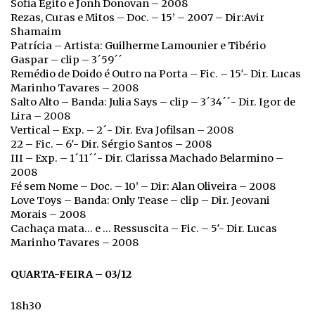
Sofia Egito e Jonh Donovan – 2008
Rezas, Curas e Mitos – Doc. – 15’ – 2007 – Dir:Avir
Shamaim
Patrícia – Artista: Guilherme Lamounier e Tibério
Gaspar – clip – 3´59´´
Remédio de Doido é Outro na Porta – Fic. – 15′- Dir. Lucas
Marinho Tavares – 2008
Salto Alto – Banda: Julia Says – clip – 3´34´´- Dir. Igor de
Lira – 2008
Vertical – Exp. – 2´- Dir. Eva Jofilsan – 2008
22 – Fic. – 6′- Dir. Sérgio Santos – 2008
III – Exp. – 1´11´´- Dir. Clarissa Machado Belarmino –
2008
Fé sem Nome – Doc. – 10’ – Dir: Alan Oliveira – 2008
Love Toys – Banda: Only Tease – clip – Dir. Jeovani
Morais – 2008
Cachaça mata… e … Ressuscita – Fic. – 5′- Dir. Lucas
Marinho Tavares – 2008
QUARTA-FEIRA – 03/12
18h30