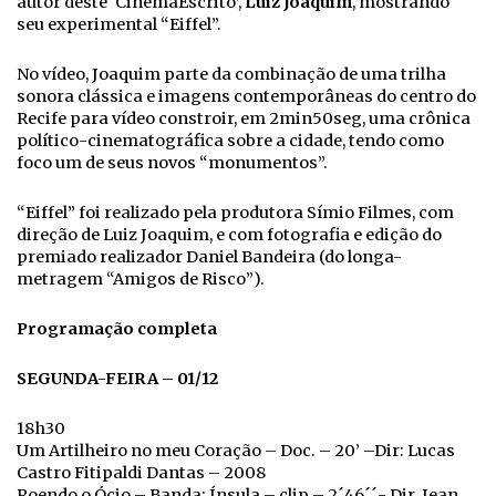
autor deste ‘CinemaEscrito’,
Luiz Joaquim
, mostrando
seu experimental “Eiffel”.
No vídeo, Joaquim parte da combinação de uma trilha
sonora clássica e imagens contemporâneas do centro do
Recife para vídeo constroir, em 2min50seg, uma crônica
político-cinematográfica sobre a cidade, tendo como
foco um de seus novos “monumentos”.
“Eiffel” foi realizado pela produtora Símio Filmes, com
direção de Luiz Joaquim, e com fotografia e edição do
premiado realizador Daniel Bandeira (do longa-
metragem “Amigos de Risco”).
Programação completa
SEGUNDA-FEIRA – 01/12
18h30
Um Artilheiro no meu Coração – Doc. – 20’ –Dir: Lucas
Castro Fitipaldi Dantas – 2008
Roendo o Ócio – Banda: Ínsula – clip – 2´46´´- Dir. Jean