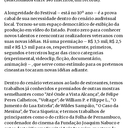
(selecionados entre 140 inscritos, um recorde).
A longevidade do Festival – está no 10º ano – é a prova
cabal de sua necessidade dentro do cenário audivisual
local. Tornou-se um espaço democrático de exibição da
produção em vídeo do Estado. Ponto zero para conhecer
novos talentos e reencontrar realizadores veteranos com
suas novas idéias. Há uma premiação – R$ 3,5 mil, R$ 2,5
mil e R$ 1,5 mil para os, respectivamente, primeiros,
segundos e terceiros lugar das cinco categorias
(experimental, videoclip, ficção, documentário,
animação) – , que serve como estímulo para os pretensos
cineastas tocaram novas idéias adiante.
Dentro do cenário veteranos ao lado de estreantes, temos
trabalhos já conhecidos e premiados de outras mostras
semelhantes como “Até Onde a Vista Alcança”, de Felipe
Peres Calheiros, “Voltage”, de William P. e Filippe L., “O
Jumento do Lua Estrela”, de Wildes Sampáio, “O Caso da
Menina”, de Tuca Siqueira; e termos trabalhos de
principantes como o do crítico da Folha de Pernambuco,
coordenador do cinema da Fundação Joaquim Nabuco e