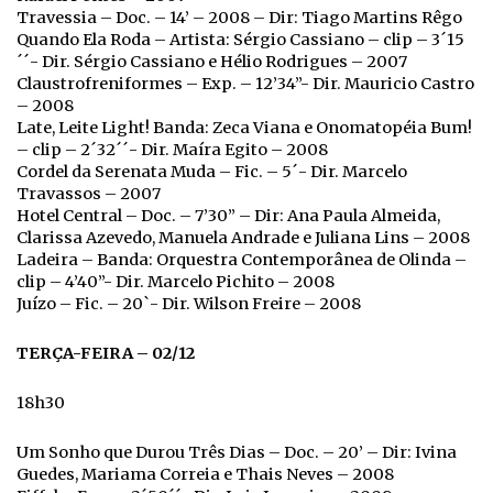
Travessia – Doc. – 14’ – 2008 – Dir: Tiago Martins Rêgo
Quando Ela Roda – Artista: Sérgio Cassiano – clip – 3´15
´´- Dir. Sérgio Cassiano e Hélio Rodrigues – 2007
Claustrofreniformes – Exp. – 12’34”- Dir. Mauricio Castro
– 2008
Late, Leite Light! Banda: Zeca Viana e Onomatopéia Bum!
– clip – 2´32´´- Dir. Maíra Egito – 2008
Cordel da Serenata Muda – Fic. – 5´- Dir. Marcelo
Travassos – 2007
Hotel Central – Doc. – 7’30” – Dir: Ana Paula Almeida,
Clarissa Azevedo, Manuela Andrade e Juliana Lins – 2008
Ladeira – Banda: Orquestra Contemporânea de Olinda –
clip – 4’40”- Dir. Marcelo Pichito – 2008
Juízo – Fic. – 20`- Dir. Wilson Freire – 2008
TERÇA-FEIRA – 02/12
18h30
Um Sonho que Durou Três Dias – Doc. – 20’ – Dir: Ivina
Guedes, Mariama Correia e Thais Neves – 2008